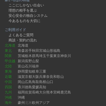
ここにしかない出会い
理想の相手を選ぶ
安心安全の独自システム
今あるものを大切に
ご利用ガイド
よくあるご質問
商談・契約の流れ
北海道
北海道
東北
青森
岩手
秋田
宮城
山形
福島
関東
茨城
栃木
群馬
埼玉
千葉
東京
神奈川
甲信越
新潟
長野
山梨
北陸
富山
石川
福井
東海
静岡
愛知
岐阜
三重
近畿
滋賀
京都
大阪
兵庫
奈良
和歌山
中国
岡山
広島
鳥取
島根
山口
四国
香川
徳島
愛媛
高知
九州
福岡
佐賀
長崎
大分
熊本
宮崎
鹿児島
沖縄
沖縄
海外
豪州
北米
欧州
アジア