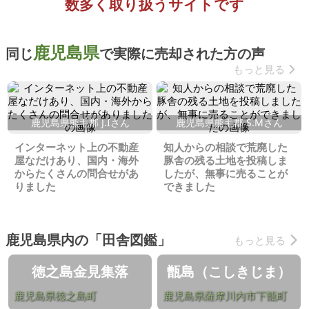
数多く取り扱うサイトです
鹿児島県
同じ
で実際に売却された方の声
もっと見る
鹿児島県熊毛郡 J.Iさん
鹿児島県熊毛郡 S.Мさん
インターネット上の不動産
知人からの相談で荒廃した
屋なだけあり、国内・海外
豚舎の残る土地を投稿しま
からたくさんの問合せがあ
したが、無事に売ることが
りました
できました
鹿児島県内の「田舎図鑑」
もっと見る
徳之島金見集落
甑島（こしきじま）
鹿児島県徳之島町
鹿児島県薩摩川内市下甑町