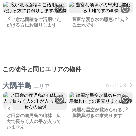
Previous
Ne
広い敷地面積をご活用いた
豊富な湧き水の恩恵に与れ
だける方にお譲りします
る土地です
この物件と同じエリアの物件
大隅半島
もっと見る
エリア
Previous
Ne
綺麗な星空が眺められる、
ど田舎の鹿児島の山林、広
農機具付きの家売ります
大で長らく人の手が入って
いません