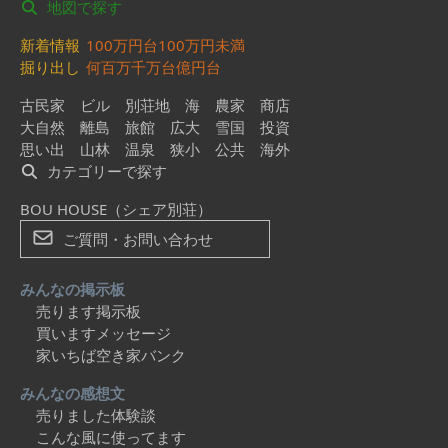
地図で探す
新着情報
100万円台
100万円未満
掘り出し
何百万
千万台
億円台
古民家
ビル
別荘地
海
農家
商店
大自然
離島
旅館
広大
雪国
投資
思い出
山林
温泉
狭小
公共
海外
カテゴリーで探す
BOU HOUSE（シェア別荘）
ご質問・お問い合わせ
みんなの掲示板
売ります掲示板
買いますメッセージ
家いちば空き家バンク
みんなの感想文
売りました体験談
こんな風に使ってます