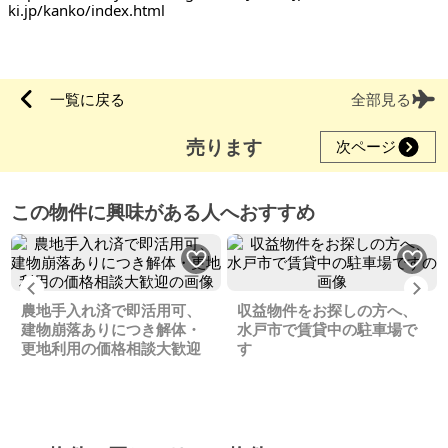
ki.jp/kanko/index.html
一覧に戻る
全部見る
売ります
次ページ
この物件に興味がある人へおすすめ
Previous
Ne
農地手入れ済で即活用可、
収益物件をお探しの方へ、
建物崩落ありにつき解体・
水戸市で賃貸中の駐車場で
更地利用の価格相談大歓迎
す