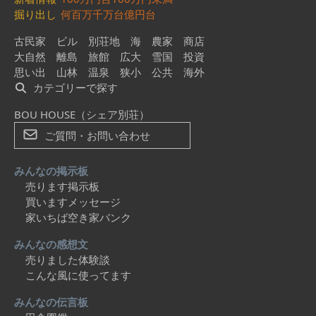
掘り出し
何百万
千万台
億円台
古民家
ビル
別荘地
海
農家
商店
大自然
離島
旅館
広大
雪国
投資
思い出
山林
温泉
狭小
公共
海外
カテゴリーで探す
BOU HOUSE（シェア別荘）
ご質問・お問い合わせ
みんなの掲示板
売ります掲示板
買いますメッセージ
家いちば空き家バンク
みんなの感想文
売りました体験談
こんな風に使ってます
みんなの伝言板