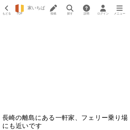
家いちば
もどる
TOP
投稿
探す
説明
ログイン
メニュー
長崎の離島にある一軒家、フェリー乗り場
にも近いです