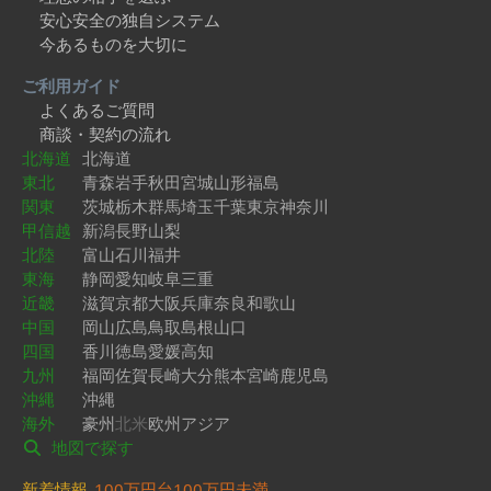
安心安全の独自システム
今あるものを大切に
ご利用ガイド
よくあるご質問
商談・契約の流れ
北海道
北海道
東北
青森
岩手
秋田
宮城
山形
福島
関東
茨城
栃木
群馬
埼玉
千葉
東京
神奈川
甲信越
新潟
長野
山梨
北陸
富山
石川
福井
東海
静岡
愛知
岐阜
三重
近畿
滋賀
京都
大阪
兵庫
奈良
和歌山
中国
岡山
広島
鳥取
島根
山口
四国
香川
徳島
愛媛
高知
九州
福岡
佐賀
長崎
大分
熊本
宮崎
鹿児島
沖縄
沖縄
海外
豪州
北米
欧州
アジア
地図で探す
新着情報
100万円台
100万円未満