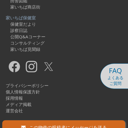
田舎図鑑
家いちば商店街
家いちば保健室
保健室だより
診察日誌
公開Q&Aコーナー
コンサルティング
家いちば見聞録
FAQ
よくある
ご質問
プライバシーポリシー
個人情報保護方針
採用情報
メディア掲載
運営会社
Copyright © 2026 Ieichiba Co., Ltd. All Rights Reserved.
この物件の投稿者にメッセージを送る