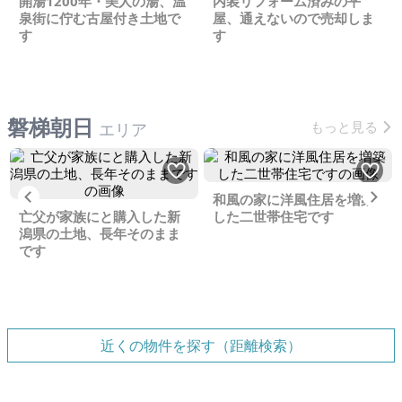
開湯1200年・美人の湯、温
内装リフォーム済みの平
泉街に佇む古屋付き土地で
屋、通えないので売却しま
す
す
磐梯朝日
もっと見る
エリア
Previous
Ne
和風の家に洋風住居を増築
亡父が家族にと購入した新
した二世帯住宅です
潟県の土地、長年そのまま
です
近くの物件を探す（距離検索）