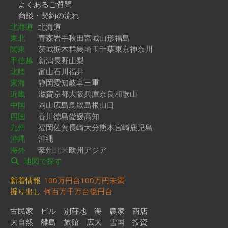
よくあるご質問
商談・契約の流れ
北海道
北海道
東北
青森
岩手
秋田
宮城
山形
福島
関東
茨城
栃木
群馬
埼玉
千葉
東京
神奈川
甲信越
新潟
長野
山梨
北陸
富山
石川
福井
東海
静岡
愛知
岐阜
三重
近畿
滋賀
京都
大阪
兵庫
奈良
和歌山
中国
岡山
広島
鳥取
島根
山口
四国
香川
徳島
愛媛
高知
九州
福岡
佐賀
長崎
大分
熊本
宮崎
鹿児島
沖縄
沖縄
海外
豪州
北米
欧州
アジア
地図で探す
新着情報
100万円台
100万円未満
掘り出し
何百万
千万台
億円台
古民家
ビル
別荘地
海
農家
商店
大自然
離島
旅館
広大
雪国
投資