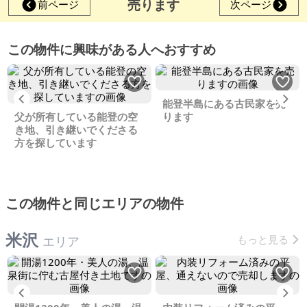
売ります
前ページ
次ページ
この物件に興味がある人へおすすめ
Previous
Ne
能登半島にある古民家を売
父が所有している能登の空
ります
き地、引き継いでくださる
方を探しています
この物件と同じエリアの物件
米沢
もっと見る
エリア
Previous
Ne