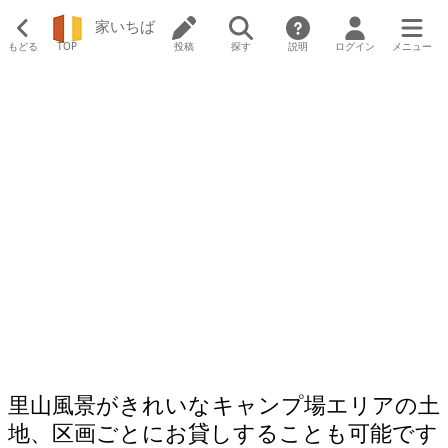
家いちば
もどる
TOP
投稿
探す
説明
ログイン
メニュー
里山風景がきれいなキャンプ場エリアの土
地、区画ごとにお貸しすることも可能です