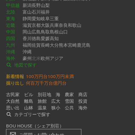
甲信越
新潟
長野
山梨
北陸
富山
石川
福井
東海
静岡
愛知
岐阜
三重
近畿
滋賀
京都
大阪
兵庫
奈良
和歌山
中国
岡山
広島
鳥取
島根
山口
四国
香川
徳島
愛媛
高知
九州
福岡
佐賀
長崎
大分
熊本
宮崎
鹿児島
沖縄
沖縄
海外
豪州
北米
欧州
アジア
地図で探す
新着情報
100万円台
100万円未満
掘り出し
何百万
千万台
億円台
古民家
ビル
別荘地
海
農家
商店
大自然
離島
旅館
広大
雪国
投資
思い出
山林
温泉
狭小
公共
海外
カテゴリーで探す
BOU HOUSE（シェア別荘）
ご質問・お問い合わせ