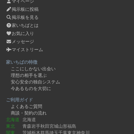
マイページ
掲示板に投稿
掲示板を見る
家いちばとは
お気に入り
メッセージ
マイストリーム
家いちばの特徴
ここにしかない出会い
理想の相手を選ぶ
安心安全の独自システム
今あるものを大切に
ご利用ガイド
よくあるご質問
商談・契約の流れ
北海道
北海道
東北
青森
岩手
秋田
宮城
山形
福島
関東
茨城
栃木
群馬
埼玉
千葉
東京
神奈川