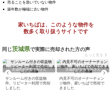
売ることを急いでいない物件
築年数が極端に古い物件
家いちばは、このような物件を
数多く取り扱うサイトです
茨城県
同じ
で実際に売却された方の声
もっと見る
茨城県那珂郡 Y.Wさん
茨城県日立市 Y.W.さん
Previous
Ne
サンルーム付きの収益物
内見不可のオーナーチェン
件、リピーター利用で売却
ジ物件、家いちばで売却で
しました
きました