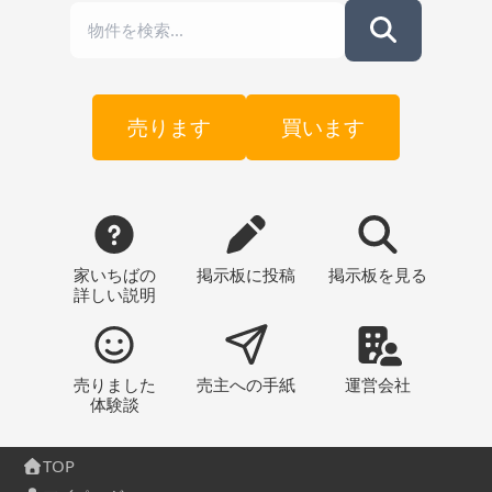
売ります
買います
家いちばの
掲示板
に投稿
掲示板
を見る
詳しい説明
売りました
売主への
手紙
運営会社
体験談
TOP