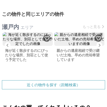
この物件と同じエリアの物件
瀬戸内
もっと見る
エリア
Previous
Ne
海が近く散歩するのにぴっ
親からの遺産相続で受け継
たりな場所、別荘として使
いだ土地、早めの売却希望
う予定でした
しています
近くの物件を探す（距離検索）