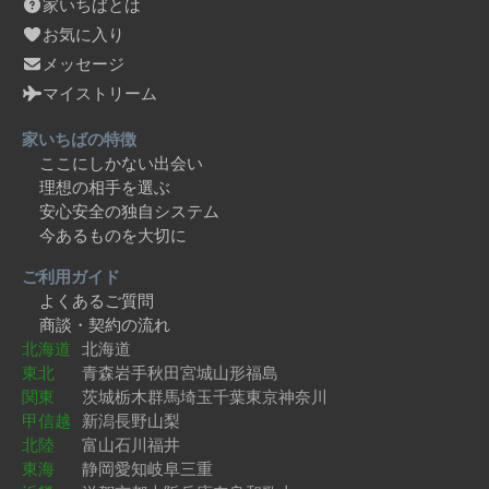
家いちばとは
お気に入り
メッセージ
マイストリーム
家いちばの特徴
ここにしかない出会い
理想の相手を選ぶ
安心安全の独自システム
今あるものを大切に
ご利用ガイド
よくあるご質問
商談・契約の流れ
北海道
北海道
東北
青森
岩手
秋田
宮城
山形
福島
関東
茨城
栃木
群馬
埼玉
千葉
東京
神奈川
甲信越
新潟
長野
山梨
北陸
富山
石川
福井
東海
静岡
愛知
岐阜
三重