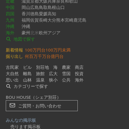
近畿
滋賀
京都
大阪
兵庫
奈良
和歌山
中国
岡山
広島
鳥取
島根
山口
四国
香川
徳島
愛媛
高知
九州
福岡
佐賀
長崎
大分
熊本
宮崎
鹿児島
沖縄
沖縄
海外
豪州
北米
欧州
アジア
地図で探す
新着情報
100万円台
100万円未満
掘り出し
何百万
千万台
億円台
古民家
ビル
別荘地
海
農家
商店
大自然
離島
旅館
広大
雪国
投資
思い出
山林
温泉
狭小
公共
海外
カテゴリーで探す
BOU HOUSE（シェア別荘）
ご質問・お問い合わせ
みんなの掲示板
売ります掲示板