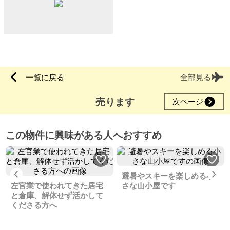
一覧に戻る
全部見る
売ります
次ページ
この物件に興味がある人へおすすめ
Previous
Ne
避暑やスキーを楽しめる小
左官業で使われてきた居宅
さな山小屋です
と倉庫、解体せず活かして
くださる方へ