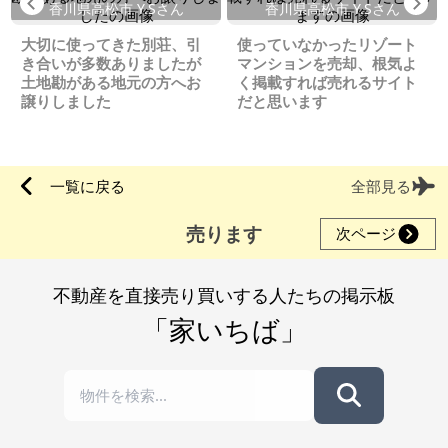
Previous
Ne
香川県高松市 Y.Sさん
香川県高松市 Y.Sさん
大切に使ってきた別荘、引
使っていなかったリゾート
き合いが多数ありましたが
マンションを売却、根気よ
土地勘がある地元の方へお
く掲載すれば売れるサイト
譲りしました
だと思います
一覧に戻る
全部見る
売ります
次ページ
不動産を直接売り買いする人たちの掲示板
「家いちば」