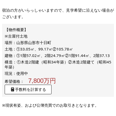
宿泊の方がいらっしゃいますので、見学希望に沿えない場合が
ございます。
※古屋付土地
場所：山形県山形市十日町
土地：①33.05㎡、99.17㎡②105.78㎡
建物：①1階57.02㎡、2階24.79㎡②1階91.44㎡、2階37.13
構造：①木造2階建（昭和34年築）②木造2階建て（昭和45
年築）
現況：使用中
7,800万円
希望価格：
手数料を計算する
※現状有姿、および公簿売買でのお取引きとなります。