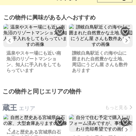
この物件に興味がある人へおすすめ
Previous
Ne
温泉やスキー場にも近い南
讃岐白鳥駅近くの海や山に
魚沼のリゾートマンショ
囲まれた自然豊かな土地、
ン、知人に手入れをしても
周辺にうどん屋 さんも数件
らっています
あります
この物件と同じエリアの物件
蔵王
もっと見る
エリア
Previous
Ne
自然と歴史ある宮城県白石