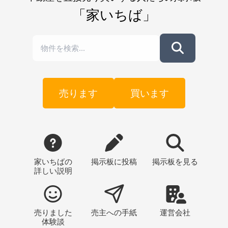
「家いちば」
売ります
買います
家いちばの
掲示板
に投稿
掲示板
を見る
詳しい説明
売りました
売主への
手紙
運営会社
体験談