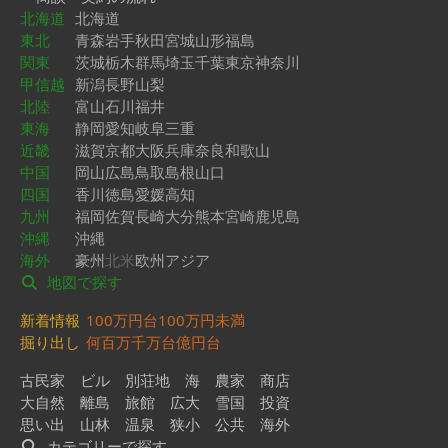
北海道
北海道
東北
青森
岩手
秋田
宮城
山形
福島
関東
茨城
栃木
群馬
埼玉
千葉
東京
神奈川
甲信越
新潟
長野
山梨
北陸
富山
石川
福井
東海
静岡
愛知
岐阜
三重
近畿
滋賀
京都
大阪
兵庫
奈良
和歌山
中国
岡山
広島
鳥取
島根
山口
四国
香川
徳島
愛媛
高知
九州
福岡
佐賀
長崎
大分
熊本
宮崎
鹿児島
沖縄
沖縄
海外
豪州
北米
欧州
アジア
地図で探す
新着情報
100万円台
100万円未満
掘り出し
何百万
千万台
億円台
古民家
ビル
別荘地
海
農家
商店
大自然
離島
旅館
広大
雪国
投資
思い出
山林
温泉
狭小
公共
海外
カテゴリーで探す