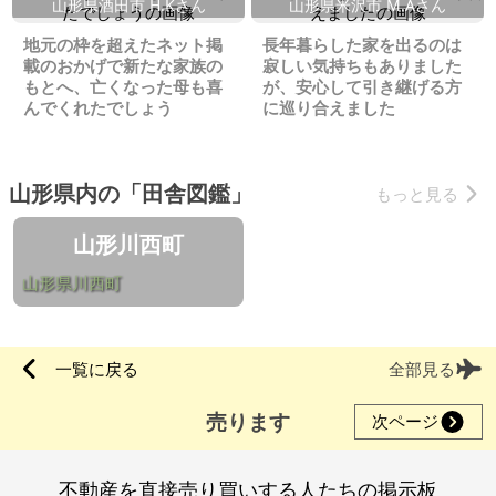
山形県酒田市 H.Kさん
山形県米沢市 M.Aさん
地元の枠を超えたネット掲
長年暮らした家を出るのは
載のおかげで新たな家族の
寂しい気持ちもありました
もとへ、亡くなった母も喜
が、安心して引き継げる方
んでくれたでしょう
に巡り合えました
山形県内の「田舎図鑑」
もっと見る
山形川西町
山形県川西町
一覧に戻る
全部見る
売ります
次ページ
不動産を直接売り買いする人たちの掲示板