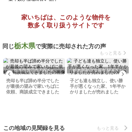
家いちばは、このような物件を
数多く取り扱うサイトです
栃木県
同じ
で実際に売却された方の声
もっと見る
栃木県鹿沼市 F.Wさん
栃木県那須塩原市 M.Kさん
Previous
Ne
売却も半ば諦め半分でした
子ども達も独立し、使い勝
が最後の望みで家いちばに
手が悪くなった家、1年半か
依頼、商談成立できました
かりましたが売れました
この地域の見聞録を見る
もっと見る