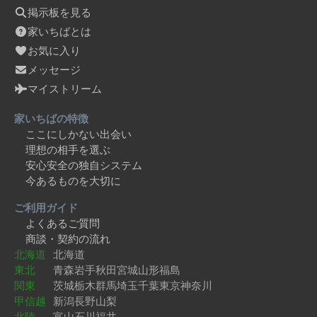
掲示板を見る
家いちばとは
お気に入り
メッセージ
マイストリーム
家いちばの特徴
ここにしかない出会い
理想の相手を選ぶ
安心安全の独自システム
今あるものを大切に
ご利用ガイド
よくあるご質問
商談・契約の流れ
北海道
北海道
東北
青森
岩手
秋田
宮城
山形
福島
関東
茨城
栃木
群馬
埼玉
千葉
東京
神奈川
甲信越
新潟
長野
山梨
北陸
富山
石川
福井