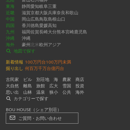
東海
静岡
愛知
岐阜
三重
近畿
滋賀
京都
大阪
兵庫
奈良
和歌山
中国
岡山
広島
鳥取
島根
山口
四国
香川
徳島
愛媛
高知
九州
福岡
佐賀
長崎
大分
熊本
宮崎
鹿児島
沖縄
沖縄
海外
豪州
北米
欧州
アジア
地図で探す
新着情報
100万円台
100万円未満
掘り出し
何百万
千万台
億円台
古民家
ビル
別荘地
海
農家
商店
大自然
離島
旅館
広大
雪国
投資
思い出
山林
温泉
狭小
公共
海外
カテゴリーで探す
BOU HOUSE（シェア別荘）
ご質問・お問い合わせ