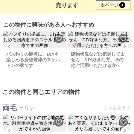
売ります
次ページ
この物件に興味がある人へおすすめ
Previous
Ne
バス釣りの拠点に、DIYも
建物状況などは把握してま
楽しめる房総君津のスケル
せん、DIY好きな方、その
トンの家です
他ご活用いただける方へ
この物件と同じエリアの物件
両毛
もっと見る
エリア
Previous
Ne