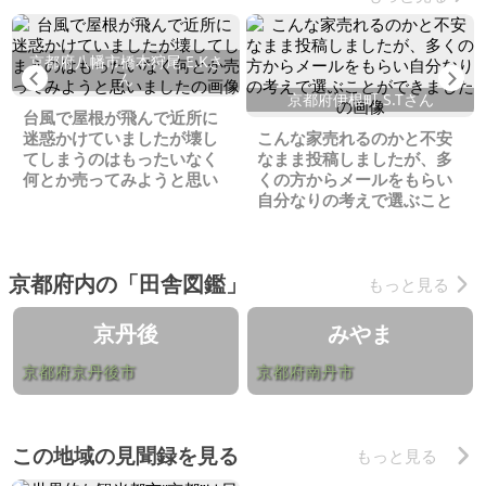
京都府八幡市橋本狩尾 E.Kさ
Previous
Ne
ん
京都府伊根町 S.Tさん
台風で屋根が飛んで近所に
迷惑かけていましたが壊し
こんな家売れるのかと不安
てしまうのはもったいなく
なまま投稿しましたが、多
何とか売ってみようと思い
くの方からメールをもらい
ました
自分なりの考えで選ぶこと
ができました
京都府内の「田舎図鑑」
もっと見る
京丹後
みやま
京都府京丹後市
京都府南丹市
この地域の見聞録を見る
もっと見る