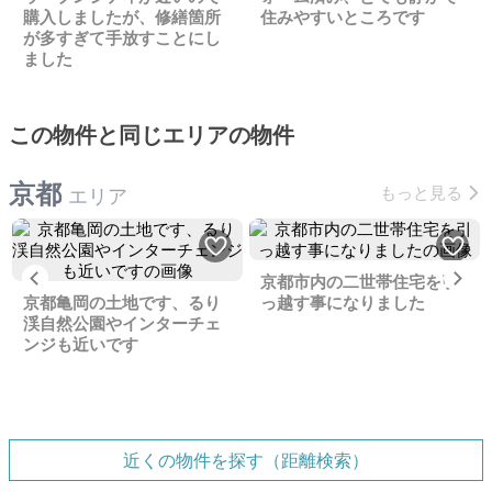
購入しましたが、修繕箇所
住みやすいところです
が多すぎて手放すことにし
ました
この物件と同じエリアの物件
京都
もっと見る
エリア
Previous
Ne
京都市内の二世帯住宅を引
京都亀岡の土地です、るり
っ越す事になりました
渓自然公園やインターチェ
ンジも近いです
近くの物件を探す（距離検索）