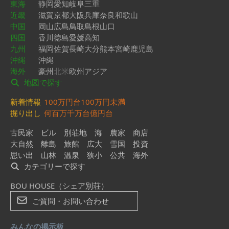
東海
静岡
愛知
岐阜
三重
近畿
滋賀
京都
大阪
兵庫
奈良
和歌山
中国
岡山
広島
鳥取
島根
山口
四国
香川
徳島
愛媛
高知
九州
福岡
佐賀
長崎
大分
熊本
宮崎
鹿児島
沖縄
沖縄
海外
豪州
北米
欧州
アジア
地図で探す
新着情報
100万円台
100万円未満
掘り出し
何百万
千万台
億円台
古民家
ビル
別荘地
海
農家
商店
大自然
離島
旅館
広大
雪国
投資
思い出
山林
温泉
狭小
公共
海外
カテゴリーで探す
BOU HOUSE（シェア別荘）
ご質問・お問い合わせ
みんなの掲示板