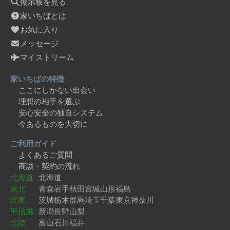
掲示板を見る
家いちばとは
お気に入り
メッセージ
マイストリーム
家いちばの特徴
ここにしかない出会い
理想の相手を選ぶ
安心安全の独自システム
今あるものを大切に
ご利用ガイド
よくあるご質問
商談・契約の流れ
北海道
北海道
東北
青森
岩手
秋田
宮城
山形
福島
関東
茨城
栃木
群馬
埼玉
千葉
東京
神奈川
甲信越
新潟
長野
山梨
北陸
富山
石川
福井