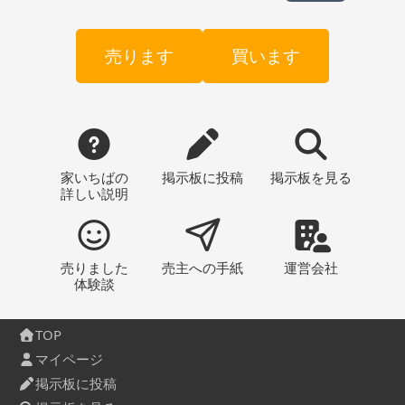
売ります
買います
家いちばの
掲示板
に投稿
掲示板
を見る
詳しい説明
売りました
売主への
手紙
運営会社
体験談
TOP
マイページ
掲示板に投稿