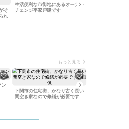
Next
生活便利な市街地にあるオーナー
1階にテナントが
がそ
チェンジ平家戸建です
ション1棟、改修
られ
もっと見る
Next
マン
広い庭で多頭飼い
下関市の住宅街、かなり古く長い
やすい中心街の戸
間空き家なので修繕が必要です