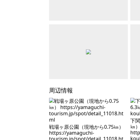
周辺情報
下関
㎞
戦場ヶ原公園（現地から0.75㎞）
htt
https://yamaguchi-
kou
tourism.jp/spot/detail_11018.ht