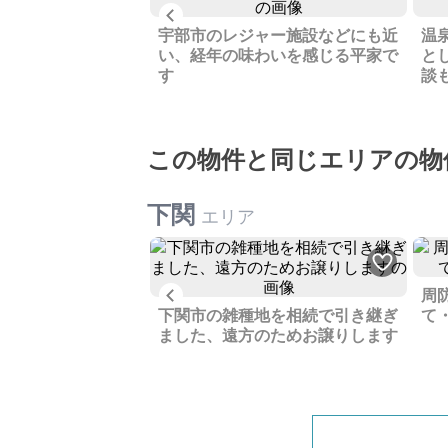
Previous
ォーム済マンショ
宇部市のレジャー施設などにも近
温
開放感があります
い、経年の味わいを感じる平家で
と
す
談
この物件と同じエリアの物
下関
エリア
Previous
周
い中心街で生活しや
下関市の雑種地を相続で引き継ぎ
て
、手間暇かけてみま
ました、遠方のためお譲りします