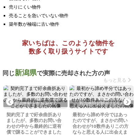
売りにくい物件
売ることを急いでいない物件
築年数が極端に古い物件
家いちばは、このような物件を
数多く取り扱うサイトです
新潟県
同じ
で実際に売却された方の声
もっと見る
Previous
Ne
新潟県村上市 N.Hさん
新潟県阿賀野市 I.Sさん
契約完了まで紆余曲折あり
最初から諦め半分ではあっ
ましたが、多数のお問い合
たのですが、まさかの問い
わせの中から最終的に逆有
合わせが10数件ありこの方
償で譲ることができました
ならと思える人に出会えま