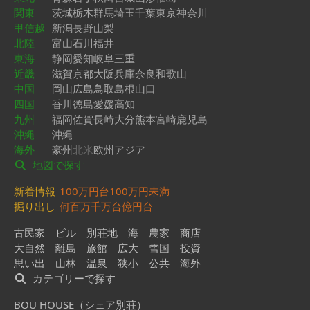
関東
茨城
栃木
群馬
埼玉
千葉
東京
神奈川
甲信越
新潟
長野
山梨
北陸
富山
石川
福井
東海
静岡
愛知
岐阜
三重
近畿
滋賀
京都
大阪
兵庫
奈良
和歌山
中国
岡山
広島
鳥取
島根
山口
四国
香川
徳島
愛媛
高知
九州
福岡
佐賀
長崎
大分
熊本
宮崎
鹿児島
沖縄
沖縄
海外
豪州
北米
欧州
アジア
地図で探す
新着情報
100万円台
100万円未満
掘り出し
何百万
千万台
億円台
古民家
ビル
別荘地
海
農家
商店
大自然
離島
旅館
広大
雪国
投資
思い出
山林
温泉
狭小
公共
海外
カテゴリーで探す
BOU HOUSE（シェア別荘）