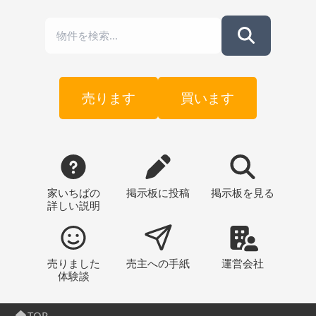
売ります
買います
家いちばの
掲示板
に投稿
掲示板
を見る
詳しい説明
売りました
売主への
手紙
運営会社
体験談
TOP