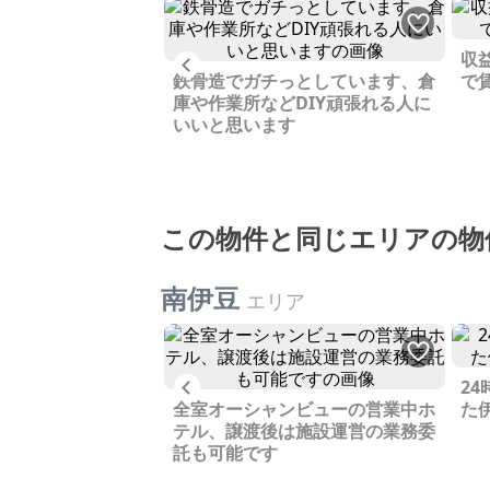
収
Previous
鉄骨造でガチっとしています、倉
で
ジ付き2階建ての2
庫や作業所などDIY頑張れる人に
従事する人向けの賃
いいと思います
も活用できそうです
この物件と同じエリアの物
南伊豆
エリア
Previous
2
伊豆半島の土地、使
全室オーシャンビューの営業中ホ
た
ので売りたいです
テル、譲渡後は施設運営の業務委
託も可能です