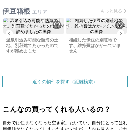
伊豆箱根
もっと見る
エリア
Previous
Ne
温泉引込み可能な熱海の土
相続した伊豆の別荘地で
地、別荘建てたかったので
す、維持費はかかっていま
すが諦めました
せん
近くの物件を探す（距離検索）
こんなの買ってくれる人いるの？
自分では住まなくなった空き家。たいてい、自分にとっては利
用価値がなくなってしまったものですが、人から見ると、それ