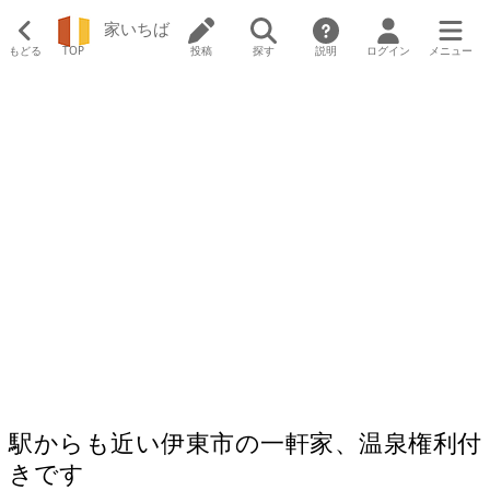
家いちば
もどる
TOP
投稿
探す
説明
ログイン
メニュー
駅からも近い伊東市の一軒家、温泉権利付
きです