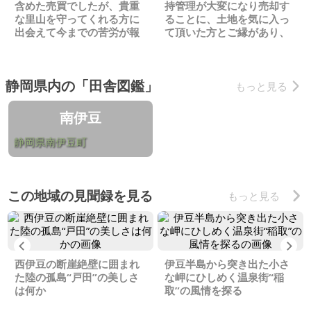
含めた売買でしたが、貴重
持管理が大変になり売却す
な里山を守ってくれる方に
ることに、土地を気に入っ
出会えて今までの苦労が報
て頂いた方とご縁があり、
われました
スムーズに話がまとまりま
した
静岡県内の「田舎図鑑」
もっと見る
南伊豆
静岡県南伊豆町
この地域の見聞録を見る
もっと見る
Previous
Ne
西伊豆の断崖絶壁に囲まれ
伊豆半島から突き出た小さ
た陸の孤島“戸田”の美しさ
な岬にひしめく温泉街“稲
は何か
取”の風情を探る