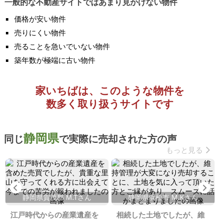
一般的な不動産サイトではあまり見かけない物件
価格が安い物件
売りにくい物件
売ることを急いでいない物件
築年数が極端に古い物件
家いちばは、このような物件を
数多く取り扱うサイトです
静岡県
同じ
で実際に売却された方の声
もっと見る
Previous
Ne
静岡県賀茂郡 M.Tさん
静岡県浜松市 M.Kさん
江戸時代からの産業遺産を
相続した土地でしたが、維