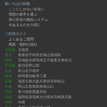
家いちばの特徴
ここにしかない出会い
理想の相手を選ぶ
安心安全の独自システム
今あるものを大切に
ご利用ガイド
よくあるご質問
商談・契約の流れ
北海道
北海道
東北
青森
岩手
秋田
宮城
山形
福島
関東
茨城
栃木
群馬
埼玉
千葉
東京
神奈川
甲信越
新潟
長野
山梨
北陸
富山
石川
福井
東海
静岡
愛知
岐阜
三重
近畿
滋賀
京都
大阪
兵庫
奈良
和歌山
中国
岡山
広島
鳥取
島根
山口
四国
香川
徳島
愛媛
高知
九州
福岡
佐賀
長崎
大分
熊本
宮崎
鹿児島
沖縄
沖縄