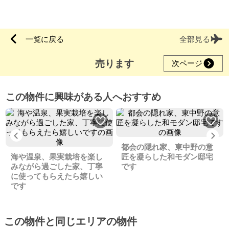
一覧に戻る
全部見る
売ります
次ページ
この物件に興味がある人へおすすめ
Previous
Ne
都会の隠れ家、東中野の意
海や温泉、果実栽培を楽し
匠を凝らした和モダン邸宅
みながら過ごした家、丁寧
です
に使ってもらえたら嬉しい
です
この物件と同じエリアの物件