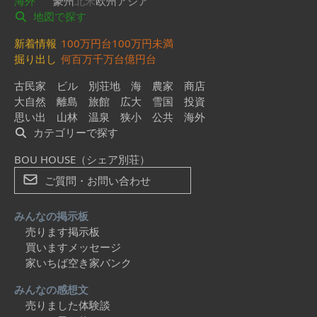
海外
豪州
北米
欧州
アジア
地図で探す
新着情報
100万円台
100万円未満
掘り出し
何百万
千万台
億円台
古民家
ビル
別荘地
海
農家
商店
大自然
離島
旅館
広大
雪国
投資
思い出
山林
温泉
狭小
公共
海外
カテゴリーで探す
BOU HOUSE（シェア別荘）
ご質問・お問い合わせ
みんなの掲示板
売ります掲示板
買いますメッセージ
家いちば空き家バンク
みんなの感想文
売りました体験談