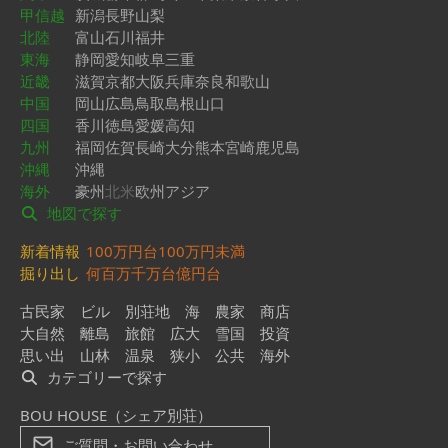
甲信越
新潟
長野
山梨
北陸
富山
石川
福井
東海
静岡
愛知
岐阜
三重
近畿
滋賀
京都
大阪
兵庫
奈良
和歌山
中国
岡山
広島
鳥取
島根
山口
四国
香川
徳島
愛媛
高知
九州
福岡
佐賀
長崎
大分
熊本
宮崎
鹿児島
沖縄
沖縄
海外
豪州
北米
欧州
アジア
地図で探す
新着情報
100万円台
100万円未満
掘り出し
何百万
千万台
億円台
古民家
ビル
別荘地
海
農家
商店
大自然
離島
旅館
広大
雪国
投資
思い出
山林
温泉
狭小
公共
海外
カテゴリーで探す
BOU HOUSE（シェア別荘）
ご質問・お問い合わせ