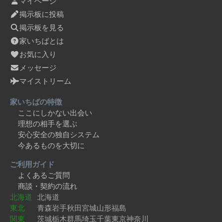
マイページ
掲示板に投稿
掲示板を見る
家いちばとは
お気に入り
メッセージ
マイストリーム
家いちばの特徴
ここにしかない出会い
理想の相手を選ぶ
安心安全の独自システム
今あるものを大切に
ご利用ガイド
よくあるご質問
商談・契約の流れ
北海道
北海道
東北
青森
岩手
秋田
宮城
山形
福島
関東
茨城
栃木
群馬
埼玉
千葉
東京
神奈川