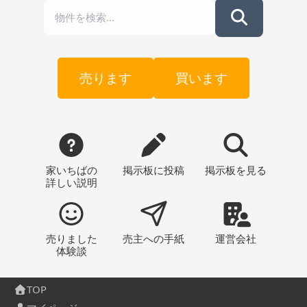
売ります
買います
家いちばの
掲示板
に投稿
掲示板
を見る
詳しい説明
売りました
売主への
手紙
運営会社
体験談
TOP