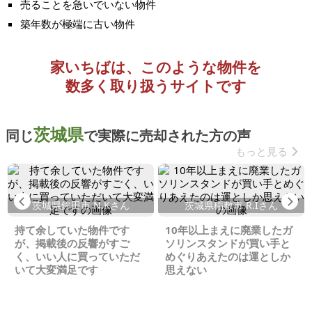
売ることを急いでいない物件
築年数が極端に古い物件
家いちばは、このような物件を
数多く取り扱うサイトです
茨城県
同じ
で実際に売却された方の声
もっと見る
Previous
Ne
茨城県鉾田市 N.Kさん
茨城県稲敷市 R.Iさん
持て余していた物件です
10年以上まえに廃業したガ
が、掲載後の反響がすご
ソリンスタンドが買い手と
く、いい人に買っていただ
めぐりあえたのは運としか
いて大変満足です
思えない