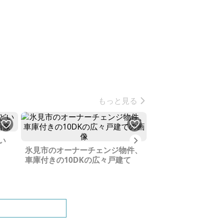
もっと見る
Next
い
氷見市のオーナーチェンジ物件、
おわら風の盆とい
車庫付きの10DKの広々戸建て
地、富山市八尾町
ります