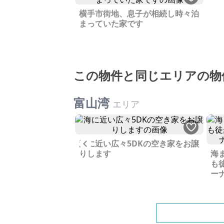
横手市街地、息子が相続し時々泊
まっていた家です
この物件と同じエリアの物
富山湾
エリア
Previous
海に近い広々5DKの空き家をお譲
もと、レジャー施設
りします
海
リアで富山市街へも
も
立地です
ー