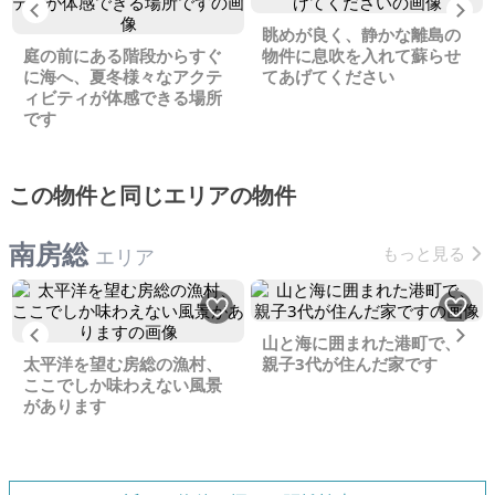
Previous
Ne
眺めが良く、静かな離島の
庭の前にある階段からすぐ
物件に息吹を入れて蘇らせ
に海へ、夏冬様々なアクテ
てあげてください
ィビティが体感できる場所
です
この物件と同じエリアの物件
南房総
もっと見る
エリア
Previous
Ne
山と海に囲まれた港町で、
太平洋を望む房総の漁村、
親子3代が住んだ家です
ここでしか味わえない風景
があります