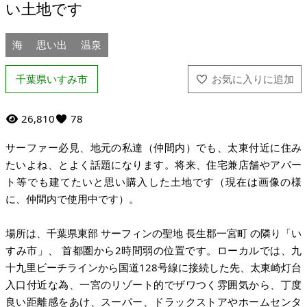
い土地です
海
思い出
温泉
千葉県いすみ市
26,810
78
サーファー必見、地元の私達（仲間内）でも、太東付近に住み
たいよね、とよく話題になります。将来、住宅兼店舗やアパー
ト等でも建てたいと思い購入した土地です（現在は画像の様
に、仲間内で使用中です）。
場所は、千葉県東部 サーフィンの聖地 長生郡一宮町 の隣り「い
すみ市」、 首都圏から2時間弱の位置です。ローカルでは、九
十九里ビーチラインから国道128号線に接続した先、太東崎灯台
入口付近な為、一宮のリゾート的でザワつく雰囲気から、丁度
良い距離感をあけ、スーパー、ドラックストアやホームセンタ