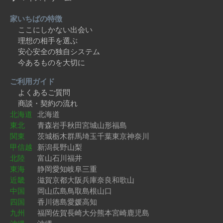
家いちばの特徴
ここにしかない出会い
理想の相手を選ぶ
安心安全の独自システム
今あるものを大切に
ご利用ガイド
よくあるご質問
商談・契約の流れ
北海道
北海道
東北
青森
岩手
秋田
宮城
山形
福島
関東
茨城
栃木
群馬
埼玉
千葉
東京
神奈川
甲信越
新潟
長野
山梨
北陸
富山
石川
福井
東海
静岡
愛知
岐阜
三重
近畿
滋賀
京都
大阪
兵庫
奈良
和歌山
中国
岡山
広島
鳥取
島根
山口
四国
香川
徳島
愛媛
高知
九州
福岡
佐賀
長崎
大分
熊本
宮崎
鹿児島