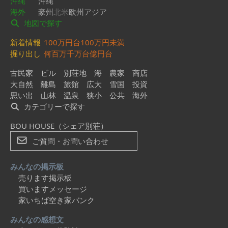
沖縄
沖縄
海外
豪州
北米
欧州
アジア
地図で探す
新着情報
100万円台
100万円未満
掘り出し
何百万
千万台
億円台
古民家
ビル
別荘地
海
農家
商店
大自然
離島
旅館
広大
雪国
投資
思い出
山林
温泉
狭小
公共
海外
カテゴリーで探す
BOU HOUSE（シェア別荘）
ご質問・お問い合わせ
みんなの掲示板
売ります掲示板
買いますメッセージ
家いちば空き家バンク
みんなの感想文