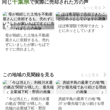
千葉県
同じ
で実際に売却された方の声
もっと見る
千葉県富里市 Y.W.さん
ほぼ希望額で売却できたこ
Previous
Ne
千葉県千葉市 K.Kさん
とにホッとしています
母が相続した土地を不動産
屋さんに依頼するも、売れ
ずにいましたが家いちばで
すぐに売れました
この地域の見聞録を見る
もっと見る
Previous
Ne
「今は消えた」利根川水運
房総半島の最果ての地“鴨
の拠点“関宿”が残した、最
川”が最先端であり続ける理
先端の企業城下町・野田
由