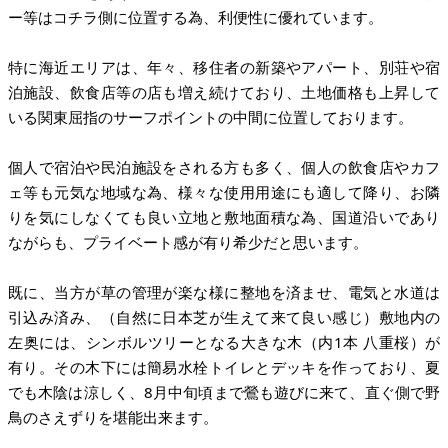
ー等はコチラ側に位置する為、利便性に優れています。
特に海近エリアは、年々、移住者の新築やアパート、別荘や宿
泊施設、飲食店等の店も増え続けており、土地価格も上昇して
いる関東屈指のサーフポイントの中間に位置しております。
個人で宿泊や民泊施設をされる方も多く、個人の飲食店やカフ
ェ等も元気な地域な為、様々な使用用途にも適して降り、お隣
りを気にしなくても良い立地と敷地面積な為、国道沿いであり
ながらも、プライベート感が有り希少だと思います。
既に、当方が草の管理が楽な様に整地を済ませ、電気と水道は
引込み済み、（自然に日本芝が生えて来て良い感じ）敷地内の
左奥には、シンボルツリーとなる大きな木（内1本 八重桜）が
有り。その木下には簡易水栓トイレとデッキを作っており、夏
でも木陰は涼しく、8月中旬頃まで鶯も遊びに来て、直ぐ側で野
鳥のさえずりを堪能出来ます。