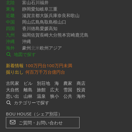
北陸
富山
石川
福井
東海
静岡
愛知
岐阜
三重
近畿
滋賀
京都
大阪
兵庫
奈良
和歌山
中国
岡山
広島
鳥取
島根
山口
四国
香川
徳島
愛媛
高知
九州
福岡
佐賀
長崎
大分
熊本
宮崎
鹿児島
沖縄
沖縄
海外
豪州
北米
欧州
アジア
地図で探す
新着情報
100万円台
100万円未満
掘り出し
何百万
千万台
億円台
古民家
ビル
別荘地
海
農家
商店
大自然
離島
旅館
広大
雪国
投資
思い出
山林
温泉
狭小
公共
海外
カテゴリーで探す
BOU HOUSE（シェア別荘）
ご質問・お問い合わせ