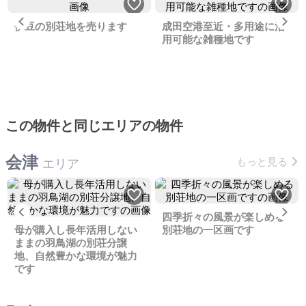
Previous
Ne
伊豆の別荘地を売ります
成田空港至近・多用途に活
用可能な雑種地です
この物件と同じエリアの物件
会津
もっと見る
エリア
Previous
Ne
四季折々の風景が楽しめる
母が購入し長年活用しない
別荘地の一区画です
ままの羽鳥湖の別荘分譲
地、自然豊かな環境が魅力
です