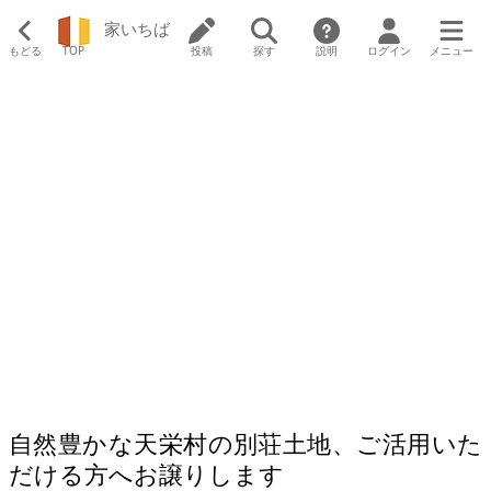
家いちば
もどる
TOP
投稿
探す
説明
ログイン
メニュー
自然豊かな天栄村の別荘土地、ご活用いた
だける方へお譲りします