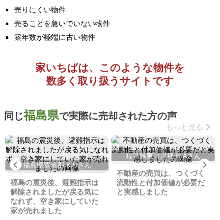
売りにくい物件
売ることを急いでいない物件
築年数が極端に古い物件
家いちばは、このような物件を
数多く取り扱うサイトです
福島県
同じ
で実際に売却された方の声
もっと見る
福島県東白川郡 H.Aさん
Previous
Ne
福島県双葉郡 K.Uさん
不動産の売買は、つくづく
福島の震災後、避難指示は
流動性と付加価値が必要だ
解除されましたが戻る気に
と実感しました
なれず、空き家にしていた
家が売れました