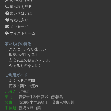
掲示板を見る
家いちばとは
お気に入り
メッセージ
マイストリーム
家いちばの特徴
ここにしかない出会い
理想の相手を選ぶ
安心安全の独自システム
今あるものを大切に
ご利用ガイド
よくあるご質問
商談・契約の流れ
北海道
北海道
東北
青森
岩手
秋田
宮城
山形
福島
関東
茨城
栃木
群馬
埼玉
千葉
東京
神奈川
甲信越
新潟
長野
山梨