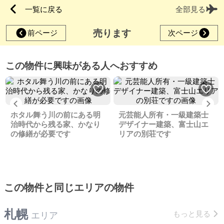
一覧に戻る
全部見る
売ります
前ページ
次ページ
この物件に興味がある人へおすすめ
Previous
Ne
ホタル舞う川の前にある明
元芸能人所有・一級建築士
治時代から残る家、かなり
デザイナー建築、富士山エ
の修繕が必要です
リアの別荘です
この物件と同じエリアの物件
札幌
もっと見る
エリア