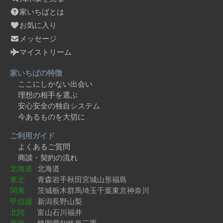
家いちばとは
お気に入り
メッセージ
マイストリーム
家いちばの特徴
ここにしかない出会い
理想の相手を選ぶ
安心安全の独自システム
今あるものを大切に
ご利用ガイド
よくあるご質問
商談・契約の流れ
北海道
北海道
東北
青森
岩手
秋田
宮城
山形
福島
関東
茨城
栃木
群馬
埼玉
千葉
東京
神奈川
甲信越
新潟
長野
山梨
北陸
富山
石川
福井