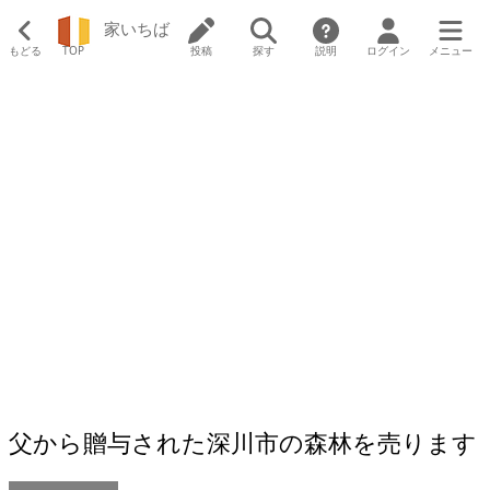
家いちば
もどる
TOP
投稿
探す
説明
ログイン
メニュー
父から贈与された深川市の森林を売ります