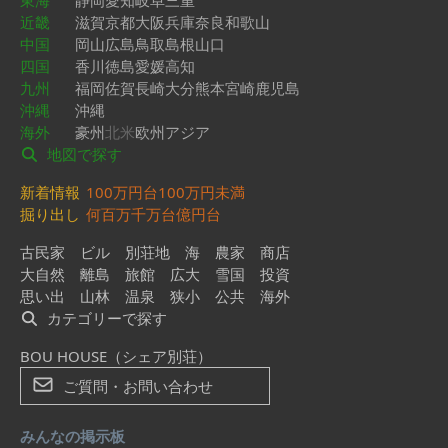
東海
静岡
愛知
岐阜
三重
近畿
滋賀
京都
大阪
兵庫
奈良
和歌山
中国
岡山
広島
鳥取
島根
山口
四国
香川
徳島
愛媛
高知
九州
福岡
佐賀
長崎
大分
熊本
宮崎
鹿児島
沖縄
沖縄
海外
豪州
北米
欧州
アジア
地図で探す
新着情報
100万円台
100万円未満
掘り出し
何百万
千万台
億円台
古民家
ビル
別荘地
海
農家
商店
大自然
離島
旅館
広大
雪国
投資
思い出
山林
温泉
狭小
公共
海外
カテゴリーで探す
BOU HOUSE（シェア別荘）
ご質問・お問い合わせ
みんなの掲示板