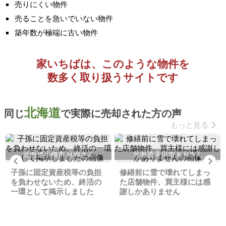
売りにくい物件
売ることを急いでいない物件
築年数が極端に古い物件
家いちばは、このような物件を
数多く取り扱うサイトです
北海道
同じ
で実際に売却された方の声
もっと見る
北海道小樽市 H.Wさん
北海道滝川市 K.Hさん
Previous
Ne
子孫に固定資産税等の負担
修繕前に雪で壊れてしまっ
を負わせないため、終活の
た店舗物件、買主様には感
一環として掲示しました
謝しかありません