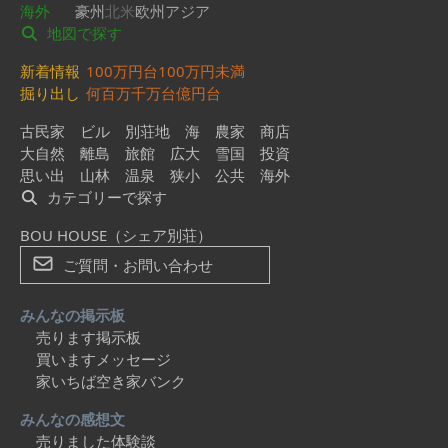
海外
豪州
北米
欧州
アジア
地図で探す
新着情報
100万円台
100万円未満
掘り出し
何百万
千万台
億円台
古民家
ビル
別荘地
海
農家
商店
大自然
離島
旅館
広大
雪国
投資
思い出
山林
温泉
狭小
公共
海外
カテゴリーで探す
BOU HOUSE（シェア別荘）
ご質問・お問い合わせ
みんなの掲示板
売ります掲示板
買いますメッセージ
家いちば空き家バンク
みんなの感想文
売りました体験談