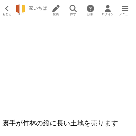
家いちば
もどる
TOP
投稿
探す
説明
ログイン
メニュー
裏手が竹林の縦に長い土地を売ります