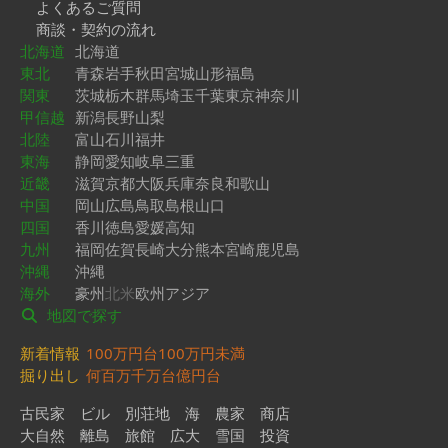
よくあるご質問
商談・契約の流れ
北海道
北海道
東北
青森
岩手
秋田
宮城
山形
福島
関東
茨城
栃木
群馬
埼玉
千葉
東京
神奈川
甲信越
新潟
長野
山梨
北陸
富山
石川
福井
東海
静岡
愛知
岐阜
三重
近畿
滋賀
京都
大阪
兵庫
奈良
和歌山
中国
岡山
広島
鳥取
島根
山口
四国
香川
徳島
愛媛
高知
九州
福岡
佐賀
長崎
大分
熊本
宮崎
鹿児島
沖縄
沖縄
海外
豪州
北米
欧州
アジア
地図で探す
新着情報
100万円台
100万円未満
掘り出し
何百万
千万台
億円台
古民家
ビル
別荘地
海
農家
商店
大自然
離島
旅館
広大
雪国
投資