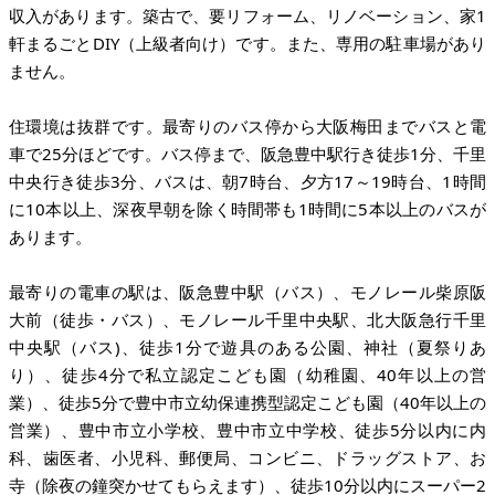
収入があります。築古で、要リフォーム、リノベーション、家1
軒まるごとDIY（上級者向け）です。また、専用の駐車場があり
ません。
住環境は抜群です。最寄りのバス停から大阪梅田までバスと電
車で25分ほどです。バス停まで、阪急豊中駅行き徒歩1分、千里
中央行き徒歩3分、バスは、朝7時台、夕方17～19時台、1時間
に10本以上、深夜早朝を除く時間帯も1時間に5本以上のバスが
あります。
最寄りの電車の駅は、阪急豊中駅（バス）、モノレール柴原阪
大前（徒歩・バス）、モノレール千里中央駅、北大阪急行千里
中央駅（バス)、徒歩1分で遊具のある公園、神社（夏祭りあ
り）、徒歩4分で私立認定こども園（幼稚園、40年以上の営
業）、徒歩5分で豊中市立幼保連携型認定こども園（40年以上の
営業）、豊中市立小学校、豊中市立中学校、徒歩5分以内に内
科、歯医者、小児科、郵便局、コンビニ、ドラッグストア、お
寺（除夜の鐘突かせてもらえます）、徒歩10分以内にスーパー2