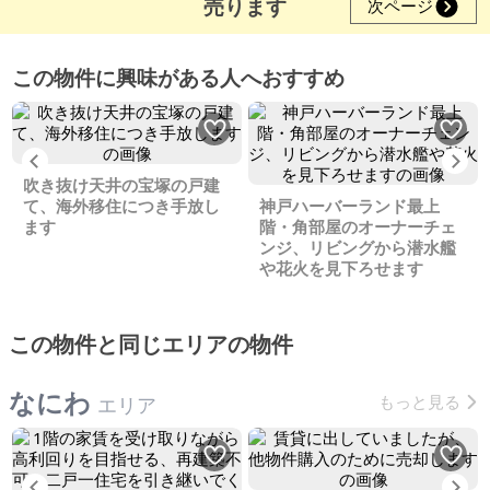
売ります
次ページ
この物件に興味がある人へおすすめ
Previous
Ne
吹き抜け天井の宝塚の戸建
て、海外移住につき手放し
神戸ハーバーランド最上
ます
階・角部屋のオーナーチェ
ンジ、リビングから潜水艦
や花火を見下ろせます
この物件と同じエリアの物件
なにわ
もっと見る
エリア
Previous
Ne