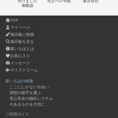
売りました
売主への
手紙
運営会社
体験談
TOP
マイページ
掲示板に投稿
掲示板を見る
家いちばとは
お気に入り
メッセージ
マイストリーム
家いちばの特徴
ここにしかない出会い
理想の相手を選ぶ
安心安全の独自システム
今あるものを大切に
ご利用ガイド