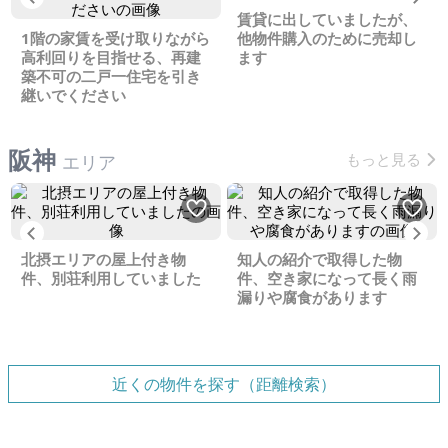
賃貸に出していましたが、
1階の家賃を受け取りながら
他物件購入のために売却し
高利回りを目指せる、再建
ます
築不可の二戸一住宅を引き
継いでください
阪神
もっと見る
エリア
Previous
Ne
北摂エリアの屋上付き物
知人の紹介で取得した物
件、別荘利用していました
件、空き家になって長く雨
漏りや腐食があります
近くの物件を探す（距離検索）