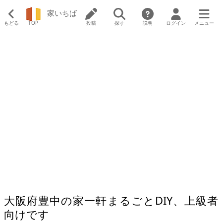
家いちば
もどる
TOP
投稿
探す
説明
ログイン
メニュー
大阪府豊中の家一軒まるごとDIY、上級者
向けです