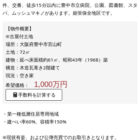
件、交番、徒歩15分以内に豊中市立病院、公園、図書館、スタ
バ、ムッシュマキノがあります。姫蛍保全地区です。
※古屋付土地
場所：大阪府豊中市宮山町
土地：72㎡
建物：延べ床面積約61㎡、昭和43年（1968）築
構造：木造瓦葺き2階建て
現況：空き家
1,000万円
希望価格：
手数料を計算する
・第一種低層住居専用地域
・建ぺい率60%、容積率150%
※現状有姿、および公簿売買でのお取引きとなります。