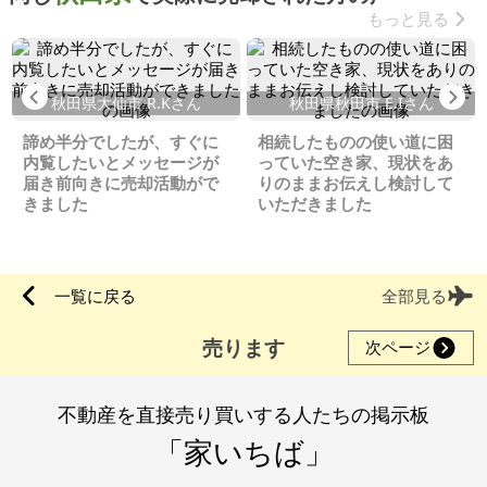
もっと見る
Previous
Ne
秋田県大仙市 R.Kさん
秋田県秋田市 E.Iさん
諦め半分でしたが、すぐに
相続したものの使い道に困
内覧したいとメッセージが
っていた空き家、現状をあ
届き前向きに売却活動がで
りのままお伝えし検討して
きました
いただきました
一覧に戻る
全部見る
売ります
次ページ
不動産を直接売り買いする人たちの掲示板
「家いちば」