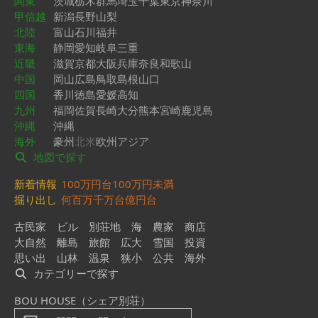
関東
茨城
栃木
群馬
埼玉
千葉
東京
神奈川
甲信越
新潟
長野
山梨
北陸
富山
石川
福井
東海
静岡
愛知
岐阜
三重
近畿
滋賀
京都
大阪
兵庫
奈良
和歌山
中国
岡山
広島
鳥取
島根
山口
四国
香川
徳島
愛媛
高知
九州
福岡
佐賀
長崎
大分
熊本
宮崎
鹿児島
沖縄
沖縄
海外
豪州
北米
欧州
アジア
地図で探す
新着情報
100万円台
100万円未満
掘り出し
何百万
千万台
億円台
古民家
ビル
別荘地
海
農家
商店
大自然
離島
旅館
広大
雪国
投資
思い出
山林
温泉
狭小
公共
海外
カテゴリーで探す
BOU HOUSE（シェア別荘）