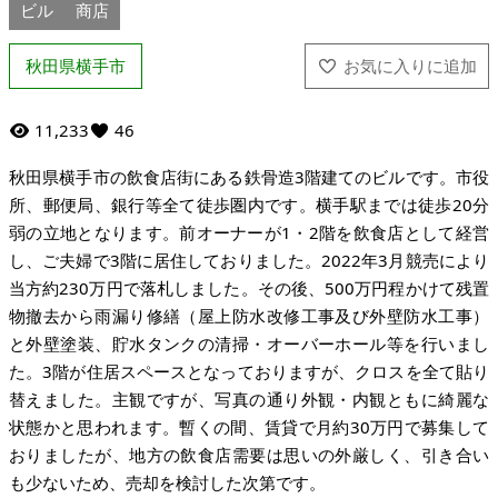
ビル
商店
秋田県横手市
11,233
46
秋田県横手市の飲食店街にある鉄骨造3階建てのビルです。市役
所、郵便局、銀行等全て徒歩圏内です。横手駅までは徒歩20分
弱の立地となります。前オーナーが1・2階を飲食店として経営
し、ご夫婦で3階に居住しておりました。2022年3月競売により
当方約230万円で落札しました。その後、500万円程かけて残置
物撤去から雨漏り修繕（屋上防水改修工事及び外壁防水工事）
と外壁塗装、貯水タンクの清掃・オーバーホール等を行いまし
た。3階が住居スペースとなっておりますが、クロスを全て貼り
替えました。主観ですが、写真の通り外観・内観ともに綺麗な
状態かと思われます。暫くの間、賃貸で月約30万円で募集して
おりましたが、地方の飲食店需要は思いの外厳しく、引き合い
も少ないため、売却を検討した次第です。