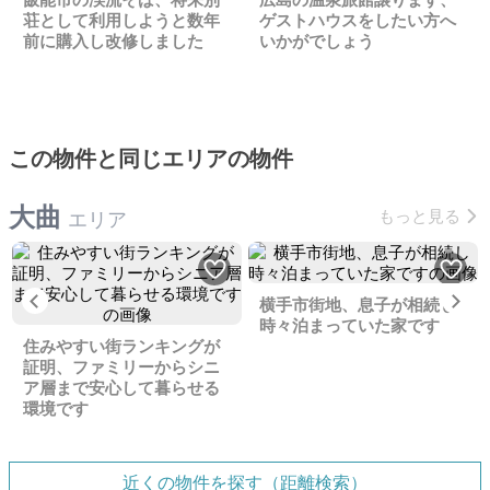
荘として利用しようと数年
ゲストハウスをしたい方へ
前に購入し改修しました
いかがでしょう
この物件と同じエリアの物件
大曲
もっと見る
エリア
Previous
Ne
横手市街地、息子が相続し
時々泊まっていた家です
住みやすい街ランキングが
証明、ファミリーからシニ
ア層まで安心して暮らせる
環境です
近くの物件を探す（距離検索）