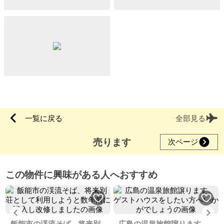
一覧に戻る
全部見る
売ります
次ページ
この物件に興味がある人へおすすめ
Previous
Ne
飯能市の渓流そば、将来別
広島の温泉旅館譲ります、