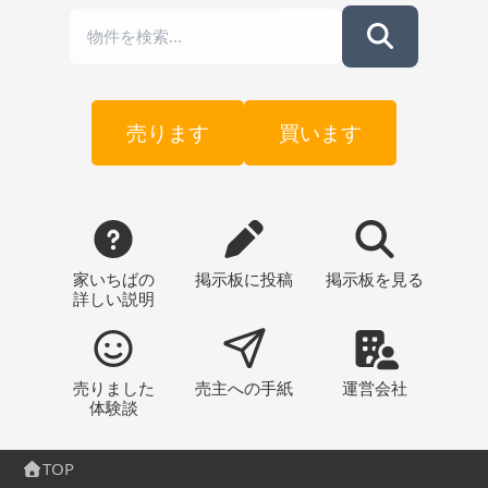
売ります
買います
家いちばの
掲示板
に投稿
掲示板
を見る
詳しい説明
売りました
売主への
手紙
運営会社
体験談
TOP