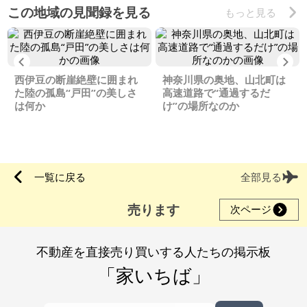
この地域の見聞録を見る
もっと見る
Previous
Ne
西伊豆の断崖絶壁に囲まれ
神奈川県の奥地、山北町は
た陸の孤島“戸田”の美しさ
高速道路で“通過するだ
は何か
け”の場所なのか
一覧に戻る
全部見る
売ります
次ページ
不動産を直接売り買いする人たちの掲示板
「家いちば」