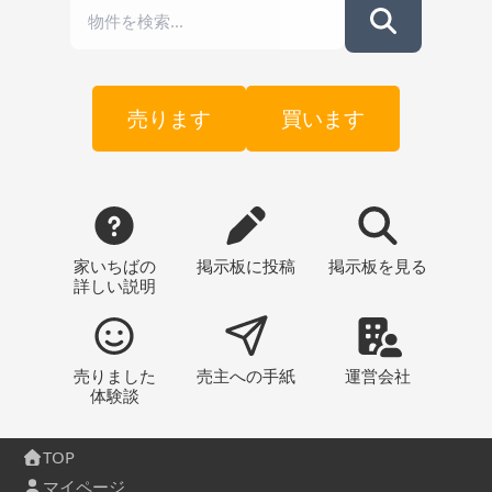
売ります
買います
家いちばの
掲示板
に投稿
掲示板
を見る
詳しい説明
売りました
売主への
手紙
運営会社
体験談
TOP
マイページ