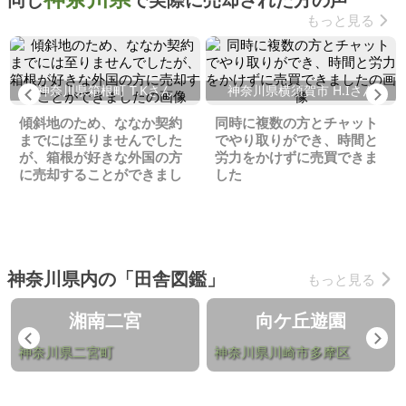
もっと見る
神奈川県箱根町 T.Kさん
神奈川県横須賀市 H.Iさん
Previous
Ne
傾斜地のため、ななか契約
同時に複数の方とチャット
までには至りませんでした
でやり取りができ、時間と
が、箱根が好きな外国の方
労力をかけずに売買できま
に売却することができまし
した
た
神奈川県内の「田舎図鑑」
もっと見る
湘南二宮
向ケ丘遊園
Previous
Ne
神奈川県二宮町
神奈川県川崎市多摩区