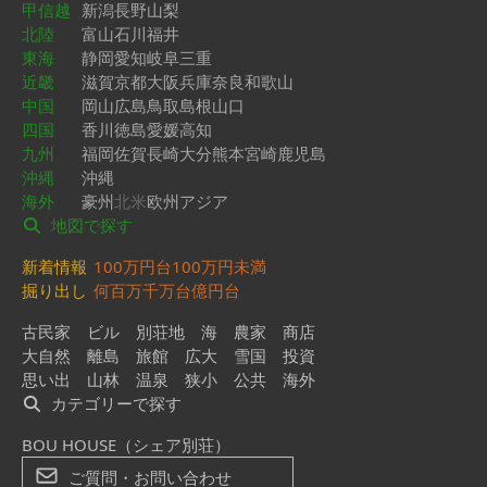
甲信越
新潟
長野
山梨
北陸
富山
石川
福井
東海
静岡
愛知
岐阜
三重
近畿
滋賀
京都
大阪
兵庫
奈良
和歌山
中国
岡山
広島
鳥取
島根
山口
四国
香川
徳島
愛媛
高知
九州
福岡
佐賀
長崎
大分
熊本
宮崎
鹿児島
沖縄
沖縄
海外
豪州
北米
欧州
アジア
地図で探す
新着情報
100万円台
100万円未満
掘り出し
何百万
千万台
億円台
古民家
ビル
別荘地
海
農家
商店
大自然
離島
旅館
広大
雪国
投資
思い出
山林
温泉
狭小
公共
海外
カテゴリーで探す
BOU HOUSE（シェア別荘）
ご質問・お問い合わせ