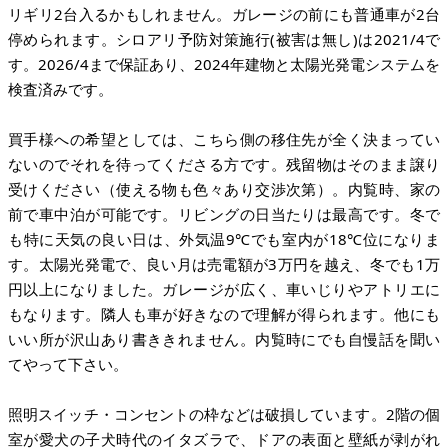
リギリ2台入るかもしれません。ガレージの前にも普通車が2台
停められます。シロアリ予防対策施行(被害は無し)は2021/4で
す。2026/4まで保証あり、2024年建物と太陽光発電システムを
検査済みです。
買手様への希望としては、こちら側の移住先が全く決まってい
ないのでそれを待ってくださる方です。残留物はそのまま譲り
受けください（使える物も色々あり交渉次第）。内覧時、家の
前で車中泊が可能です。リビングの日当たりは最高です。冬で
も特に天気の良い日は、外気温9℃でも室内が18℃位になりま
す。太陽光発電で、良い月は売電額が3万円を越え、冬でも1万
円以上になりました。ガレージが広く、車いじりやアトリエに
もなります。隣人も車が好きなので理解が得られます。他にも
いい所が沢山あり書ききれません。内覧時にでも自慢話を聞い
てやって下さい。
照明スイッチ・コンセントの枠などは破損しています。2階の個
室が愛犬の子犬時代のイタズラで、ドアの表面と壁紙が剥がれ