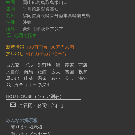
中国
岡山
広島
鳥取
島根
山口
四国
香川
徳島
愛媛
高知
九州
福岡
佐賀
長崎
大分
熊本
宮崎
鹿児島
沖縄
沖縄
海外
豪州
北米
欧州
アジア
地図で探す
新着情報
100万円台
100万円未満
掘り出し
何百万
千万台
億円台
古民家
ビル
別荘地
海
農家
商店
大自然
離島
旅館
広大
雪国
投資
思い出
山林
温泉
狭小
公共
海外
カテゴリーで探す
BOU HOUSE（シェア別荘）
ご質問・お問い合わせ
みんなの掲示板
売ります掲示板
買いますメッセージ