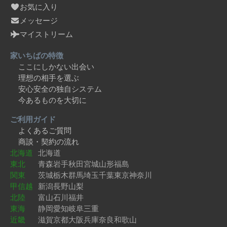
お気に入り
メッセージ
マイストリーム
家いちばの特徴
ここにしかない出会い
理想の相手を選ぶ
安心安全の独自システム
今あるものを大切に
ご利用ガイド
よくあるご質問
商談・契約の流れ
北海道
北海道
東北
青森
岩手
秋田
宮城
山形
福島
関東
茨城
栃木
群馬
埼玉
千葉
東京
神奈川
甲信越
新潟
長野
山梨
北陸
富山
石川
福井
東海
静岡
愛知
岐阜
三重
近畿
滋賀
京都
大阪
兵庫
奈良
和歌山