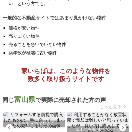
い、という方でも。
一般的な不動産サイトではあまり見かけない物件
価格が安い物件
売りにくい物件
売ることを急いでいない物件
築年数が極端に古い物件
家いちばは、このような物件を
数多く取り扱うサイトです
富山県
同じ
で実際に売却された方の声
もっと見る
富山県射水市 Y.Mさん
Previous
Ne
富山県中新川郡 A.Kさん