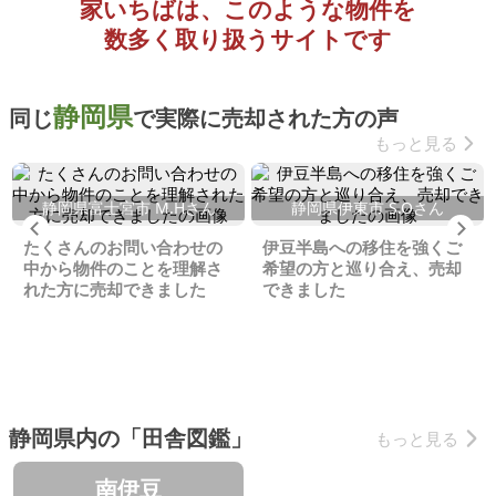
家いちばは、このような物件を
数多く取り扱うサイトです
静岡県
同じ
で実際に売却された方の声
もっと見る
静岡県富士宮市 M.Hさん
静岡県伊東市 S.Oさん
Previous
Ne
たくさんのお問い合わせの
伊豆半島への移住を強くご
中から物件のことを理解さ
希望の方と巡り合え、売却
れた方に売却できました
できました
静岡県内の「田舎図鑑」
もっと見る
南伊豆