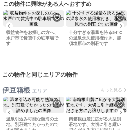
この物件に興味がある人へおすすめ
Previous
Ne
収益物件をお探しの方へ、
十分すぎる湯量を誇る54℃
水戸市で賃貸中の駐車場で
の温泉永久使用権付き、那
す
須塩原市の別荘です
この物件と同じエリアの物件
伊豆箱根
もっと見る
エリア
Previous
Ne
温泉引込み可能な熱海の土
南箱根山麓に広がる大型別
地、別荘建てたかったので
荘地です、大切に引き継い
すが諦めました
でくださる方にお譲りしま