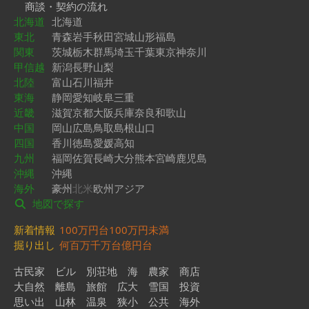
商談・契約の流れ
北海道
北海道
東北
青森
岩手
秋田
宮城
山形
福島
関東
茨城
栃木
群馬
埼玉
千葉
東京
神奈川
甲信越
新潟
長野
山梨
北陸
富山
石川
福井
東海
静岡
愛知
岐阜
三重
近畿
滋賀
京都
大阪
兵庫
奈良
和歌山
中国
岡山
広島
鳥取
島根
山口
四国
香川
徳島
愛媛
高知
九州
福岡
佐賀
長崎
大分
熊本
宮崎
鹿児島
沖縄
沖縄
海外
豪州
北米
欧州
アジア
地図で探す
新着情報
100万円台
100万円未満
掘り出し
何百万
千万台
億円台
古民家
ビル
別荘地
海
農家
商店
大自然
離島
旅館
広大
雪国
投資
思い出
山林
温泉
狭小
公共
海外