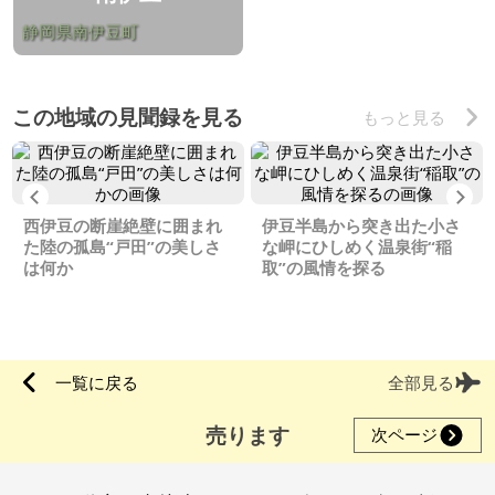
静岡県南伊豆町
この地域の見聞録を見る
もっと見る
Previous
Ne
西伊豆の断崖絶壁に囲まれ
伊豆半島から突き出た小さ
た陸の孤島“戸田”の美しさ
な岬にひしめく温泉街“稲
は何か
取”の風情を探る
一覧に戻る
全部見る
売ります
次ページ