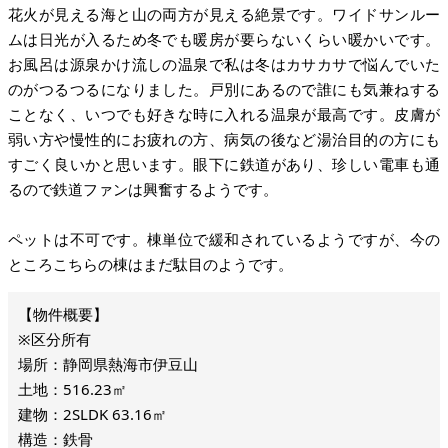
花火が見える海と山の両方が見える絶景です。ワイドサンルー
ムは日光が入るため冬でも暖房が要らないくらい暖かいです。
お風呂は源泉かけ流しの温泉で私は冬はカサカサで悩んでいた
のがつるつるになりました。戸別にあるので誰にも気兼ねする
ことなく、いつでも好きな時に入れる温泉が最高です。皮膚が
弱い方や慢性的にお疲れの方、病気の後など湯治目的の方にも
すごく良いかと思います。眼下に鉄道があり、珍しい電車も通
るので鉄道ファンは興奮するようです。
ペットは不可です。棟単位で緩和されているようですが、今の
ところこちらの棟はまだ駄目のようです。
※区分所有
場所：静岡県熱海市伊豆山
土地：516.23㎡
建物：2SLDK 63.16㎡
構造：鉄骨