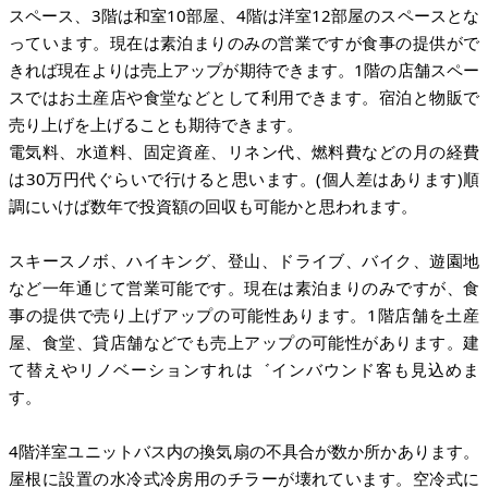
スペース、3階は和室10部屋、4階は洋室12部屋のスペースとな
っています。現在は素泊まりのみの営業ですが食事の提供がで
きれば現在よりは売上アップが期待できます。1階の店舗スペー
スではお土産店や食堂などとして利用できます。宿泊と物販で
売り上げを上げることも期待できます。
電気料、水道料、固定資産、リネン代、燃料費などの月の経費
は30万円代ぐらいで行けると思います。(個人差はあります)順
調にいけば数年で投資額の回収も可能かと思われます。
スキースノボ、ハイキング、登山、ドライブ、バイク、遊園地
など一年通じて営業可能です。現在は素泊まりのみですが、食
事の提供で売り上げアップの可能性あります。1階店舗を土産
屋、食堂、貸店舗などでも売上アップの可能性があります。建
て替えやリノベーションすれは゛インバウンド客も見込めま
す。
4階洋室ユニットバス内の換気扇の不具合が数か所かあります。
屋根に設置の水冷式冷房用のチラーが壊れています。空冷式に