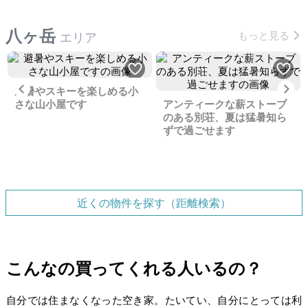
八ヶ岳
もっと見る
エリア
Previous
Ne
避暑やスキーを楽しめる小
さな山小屋です
アンティークな薪ストーブ
のある別荘、夏は猛暑知ら
ずで過ごせます
近くの物件を探す（距離検索）
こんなの買ってくれる人いるの？
自分では住まなくなった空き家。たいてい、自分にとっては利