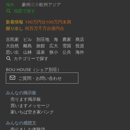
海外
豪州
北米
欧州
アジア
地図で探す
新着情報
100万円台
100万円未満
掘り出し
何百万
千万台
億円台
古民家
ビル
別荘地
海
農家
商店
大自然
離島
旅館
広大
雪国
投資
思い出
山林
温泉
狭小
公共
海外
カテゴリーで探す
BOU HOUSE（シェア別荘）
ご質問・お問い合わせ
みんなの掲示板
売ります掲示板
買いますメッセージ
家いちば空き家バンク
みんなの感想文
売りました体験談