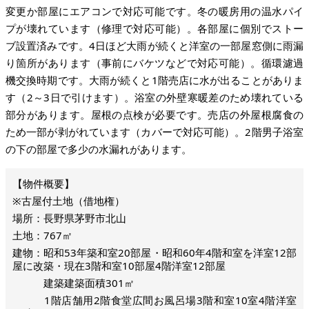
変更か部屋にエアコンで対応可能です。冬の暖房用の温水パイ
プが壊れています（修理で対応可能）。各部屋に個別でストー
ブ設置済みです。4日ほど大雨が続くと洋室の一部屋窓側に雨漏
り箇所があります（事前にバケツなどで対応可能）。循環濾過
機交換時期です。大雨が続くと1階売店に水が出ることがありま
す（2～3日で引けます）。浴室の外壁寒暖差のため壊れている
部分があります。屋根の点検が必要です。売店の外屋根腐食の
ため一部が剥がれています（カバーで対応可能）。2階男子浴室
の下の部屋で多少の水漏れがあります。
※古屋付土地（借地権）
場所：長野県茅野市北山
土地：767㎡
建物：昭和53年築和室20部屋・昭和60年4階和室を洋室12部
屋に改築・現在3階和室10部屋4階洋室12部屋
建築建築面積301㎡
1階店舗用2階食堂広間お風呂場3階和室10室4階洋室