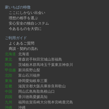
家いちばの特徴
ここにしかない出会い
理想の相手を選ぶ
安心安全の独自システム
今あるものを大切に
ご利用ガイド
よくあるご質問
商談・契約の流れ
北海道
北海道
東北
青森
岩手
秋田
宮城
山形
福島
関東
茨城
栃木
群馬
埼玉
千葉
東京
神奈川
甲信越
新潟
長野
山梨
北陸
富山
石川
福井
東海
静岡
愛知
岐阜
三重
近畿
滋賀
京都
大阪
兵庫
奈良
和歌山
中国
岡山
広島
鳥取
島根
山口
四国
香川
徳島
愛媛
高知
九州
福岡
佐賀
長崎
大分
熊本
宮崎
鹿児島
沖縄
沖縄