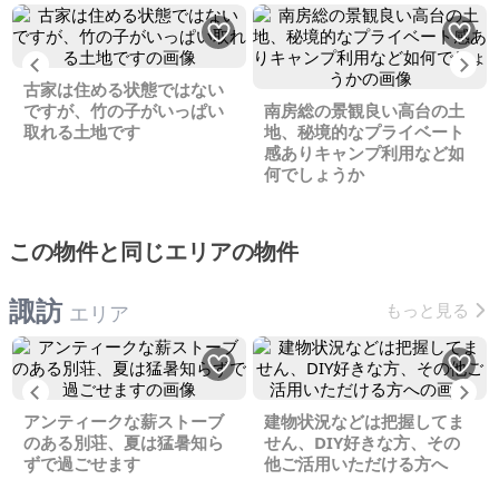
Previous
Ne
古家は住める状態ではない
ですが、竹の子がいっぱい
南房総の景観良い高台の土
取れる土地です
地、秘境的なプライベート
感ありキャンプ利用など如
何でしょうか
この物件と同じエリアの物件
諏訪
もっと見る
エリア
Previous
Ne
アンティークな薪ストーブ
建物状況などは把握してま
のある別荘、夏は猛暑知ら
せん、DIY好きな方、その
ずで過ごせます
他ご活用いただける方へ