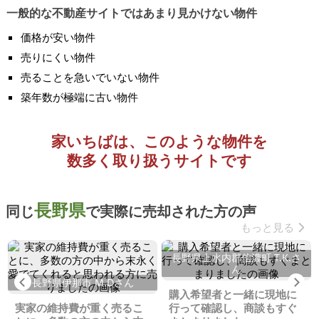
一般的な不動産サイトではあまり見かけない物件
価格が安い物件
売りにくい物件
売ることを急いでいない物件
築年数が極端に古い物件
家いちばは、このような物件を
数多く取り扱うサイトです
長野県
同じ
で実際に売却された方の声
もっと見る
長野県上水内郡信濃町 T.K.さ
ん
Previous
Ne
長野県伊那市 M.Dさん
購入希望者と一緒に現地に
実家の維持費が重く売るこ
行って確認し、商談もすぐ