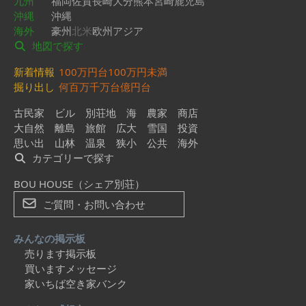
九州
福岡
佐賀
長崎
大分
熊本
宮崎
鹿児島
沖縄
沖縄
海外
豪州
北米
欧州
アジア
地図で探す
新着情報
100万円台
100万円未満
掘り出し
何百万
千万台
億円台
古民家
ビル
別荘地
海
農家
商店
大自然
離島
旅館
広大
雪国
投資
思い出
山林
温泉
狭小
公共
海外
カテゴリーで探す
BOU HOUSE（シェア別荘）
ご質問・お問い合わせ
みんなの掲示板
売ります掲示板
買いますメッセージ
家いちば空き家バンク