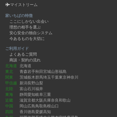
マイストリーム
家いちばの特徴
ここにしかない出会い
理想の相手を選ぶ
安心安全の独自システム
今あるものを大切に
ご利用ガイド
よくあるご質問
商談・契約の流れ
北海道
北海道
東北
青森
岩手
秋田
宮城
山形
福島
関東
茨城
栃木
群馬
埼玉
千葉
東京
神奈川
甲信越
新潟
長野
山梨
北陸
富山
石川
福井
東海
静岡
愛知
岐阜
三重
近畿
滋賀
京都
大阪
兵庫
奈良
和歌山
中国
岡山
広島
鳥取
島根
山口
四国
香川
徳島
愛媛
高知