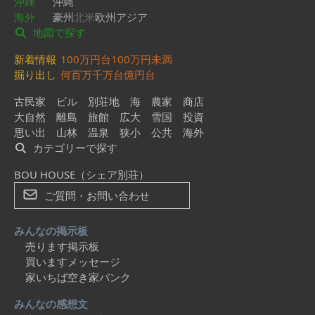
沖縄
沖縄
海外
豪州
北米
欧州
アジア
地図で探す
新着情報
100万円台
100万円未満
掘り出し
何百万
千万台
億円台
古民家
ビル
別荘地
海
農家
商店
大自然
離島
旅館
広大
雪国
投資
思い出
山林
温泉
狭小
公共
海外
カテゴリーで探す
BOU HOUSE（シェア別荘）
ご質問・お問い合わせ
みんなの掲示板
売ります掲示板
買いますメッセージ
家いちば空き家バンク
みんなの感想文