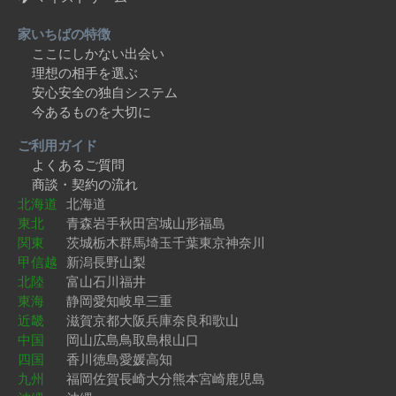
家いちばの特徴
ここにしかない出会い
理想の相手を選ぶ
安心安全の独自システム
今あるものを大切に
ご利用ガイド
よくあるご質問
商談・契約の流れ
北海道
北海道
東北
青森
岩手
秋田
宮城
山形
福島
関東
茨城
栃木
群馬
埼玉
千葉
東京
神奈川
甲信越
新潟
長野
山梨
北陸
富山
石川
福井
東海
静岡
愛知
岐阜
三重
近畿
滋賀
京都
大阪
兵庫
奈良
和歌山
中国
岡山
広島
鳥取
島根
山口
四国
香川
徳島
愛媛
高知
九州
福岡
佐賀
長崎
大分
熊本
宮崎
鹿児島