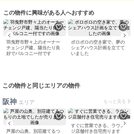
この物件に興味がある人へおすすめ
Previous
Ne
羽曳野市野々上のオーナー
ボロボロの空き家で、夢の
チェンジ戸建、陽当たり良
シェアハウス計画を立てて
好でバルコニー付です
いました
この物件と同じエリアの物件
阪神
もっと見る
エリア
Previous
Ne
すぐに営業できる、ラウン
芦屋の山奥、別荘建てるつ
ジ店舗付き住宅売ります