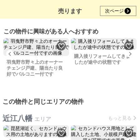
売ります
次ページ
この物件に興味がある人へおすすめ
Previous
Ne
購入後リフォームしてきま
羽曳野市野々上のオーナー
したが途中の状態です
チェンジ戸建、陽当たり良
好でバルコニー付です
この物件と同じエリアの物件
近江八幡
もっと見る
エリア