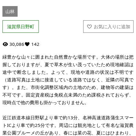
山林
滋賀県日野町
30,086
142
緑豊かな山々に囲まれた自然豊かな場所です。大体の場所は把
握しておりますが、夏で草木が生い茂っていたため現地確認は
途中で断念しました。よって、現地や道路の状況は不明です
（道路写真は土地に接道している道路ではなく、近隣の写真で
す）。また、市街化調整区域内の土地のため、建物等の建築は
不可です。固定資産税は免税点未満のため課税されておらず、
現時点で他の費用も掛かっておりません。
近江鉄道本線日野駅より車で約13分、名神高速道路蒲生スマー
トICより車で約25分です。周辺には観光地として有名な滋賀農
業公園ブルーメの丘があり、春には菜の花、夏にはひまわり、