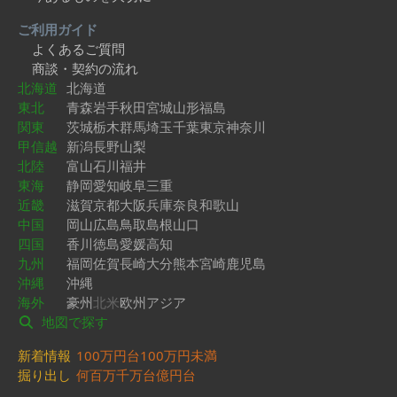
ご利用ガイド
よくあるご質問
商談・契約の流れ
北海道
北海道
東北
青森
岩手
秋田
宮城
山形
福島
関東
茨城
栃木
群馬
埼玉
千葉
東京
神奈川
甲信越
新潟
長野
山梨
北陸
富山
石川
福井
東海
静岡
愛知
岐阜
三重
近畿
滋賀
京都
大阪
兵庫
奈良
和歌山
中国
岡山
広島
鳥取
島根
山口
四国
香川
徳島
愛媛
高知
九州
福岡
佐賀
長崎
大分
熊本
宮崎
鹿児島
沖縄
沖縄
海外
豪州
北米
欧州
アジア
地図で探す
新着情報
100万円台
100万円未満
掘り出し
何百万
千万台
億円台