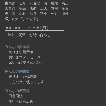
古民家
ビル
別荘地
海
農家
商店
大自然
離島
旅館
広大
雪国
投資
思い出
山林
温泉
狭小
公共
海外
カテゴリーで探す
BOU HOUSE（シェア別荘）
ご質問・お問い合わせ
みんなの掲示板
売ります掲示板
買いますメッセージ
家いちば空き家バンク
みんなの感想文
売りました体験談
こんな風に使ってます
みんなの伝言板
田舎図鑑
家いちば商店街