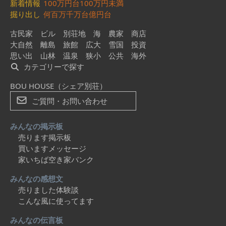
新着情報
100万円台
100万円未満
掘り出し
何百万
千万台
億円台
古民家
ビル
別荘地
海
農家
商店
大自然
離島
旅館
広大
雪国
投資
思い出
山林
温泉
狭小
公共
海外
カテゴリーで探す
BOU HOUSE（シェア別荘）
ご質問・お問い合わせ
みんなの掲示板
売ります掲示板
買いますメッセージ
家いちば空き家バンク
みんなの感想文
売りました体験談
こんな風に使ってます
みんなの伝言板