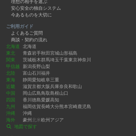
理想の相手を選ぶ
安心安全の独自システム
今あるものを大切に
ご利用ガイド
よくあるご質問
商談・契約の流れ
北海道
北海道
東北
青森
岩手
秋田
宮城
山形
福島
関東
茨城
栃木
群馬
埼玉
千葉
東京
神奈川
甲信越
新潟
長野
山梨
北陸
富山
石川
福井
東海
静岡
愛知
岐阜
三重
近畿
滋賀
京都
大阪
兵庫
奈良
和歌山
中国
岡山
広島
鳥取
島根
山口
四国
香川
徳島
愛媛
高知
九州
福岡
佐賀
長崎
大分
熊本
宮崎
鹿児島
沖縄
沖縄
海外
豪州
北米
欧州
アジア
地図で探す