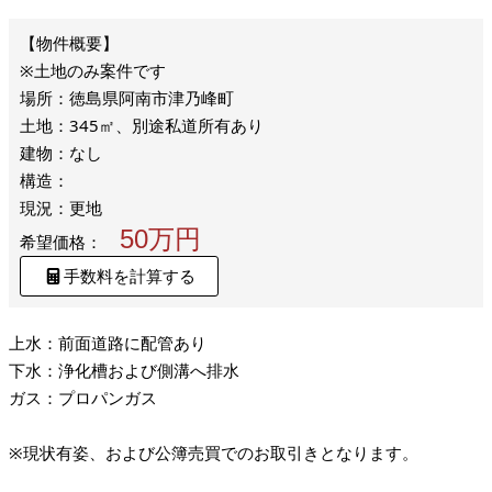
※土地のみ案件です
場所：徳島県阿南市津乃峰町
土地：345㎡、別途私道所有あり
建物：なし
構造：
現況：更地
50万円
希望価格：
手数料を計算する
上水：前面道路に配管あり
下水：浄化槽および側溝へ排水
ガス：プロパンガス
※現状有姿、および公簿売買でのお取引きとなります。