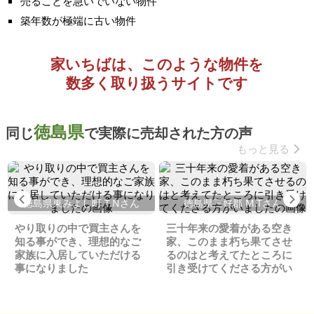
売ることを急いでいない物件
築年数が極端に古い物件
家いちばは、このような物件を
数多く取り扱うサイトです
徳島県
同じ
で実際に売却された方の声
もっと見る
Previous
Ne
徳島県東みよし町 T.Nさん
徳島県三好郡 M.Tさん
やり取りの中で買主さんを
三十年来の愛着がある空き
知る事ができ、理想的なご
家、このまま朽ち果てさせ
家族に入居していただける
るのはと考えてたところに
事になりました
引き受けてくださる方がい
ました