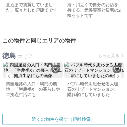
直近まで賃貸していまし
海・川近くで自分のお店を
た、広々とした戸建てです
持てる、元美容室と居宅の2
棟セットです
この物件と同じエリアの物件
徳島
もっと見る
エリア
Previous
Ne
四国遍路の入口・鳴門の農
バブル時代を思わせる大理
地、「半農半X」の暮らしや
石のリゾートマンション、
二拠点生活にも
隠れ家にしていました
近くの物件を探す（距離検索）