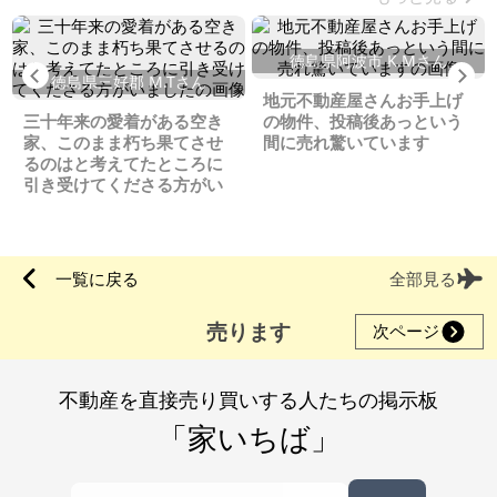
徳島県阿波市 K.Mさん
Previous
Ne
徳島県三好郡 M.Tさん
地元不動産屋さんお手上げ
三十年来の愛着がある空き
の物件、投稿後あっという
家、このまま朽ち果てさせ
間に売れ驚いています
るのはと考えてたところに
引き受けてくださる方がい
ました
一覧に戻る
全部見る
売ります
次ページ
不動産を直接売り買いする人たちの掲示板
「家いちば」