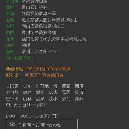
甲信越
新潟
長野
山梨
北陸
富山
石川
福井
東海
静岡
愛知
岐阜
三重
近畿
滋賀
京都
大阪
兵庫
奈良
和歌山
中国
岡山
広島
鳥取
島根
山口
四国
香川
徳島
愛媛
高知
九州
福岡
佐賀
長崎
大分
熊本
宮崎
鹿児島
沖縄
沖縄
海外
豪州
北米
欧州
アジア
地図で探す
新着情報
100万円台
100万円未満
掘り出し
何百万
千万台
億円台
古民家
ビル
別荘地
海
農家
商店
大自然
離島
旅館
広大
雪国
投資
思い出
山林
温泉
狭小
公共
海外
カテゴリーで探す
BOU HOUSE（シェア別荘）
ご質問・お問い合わせ