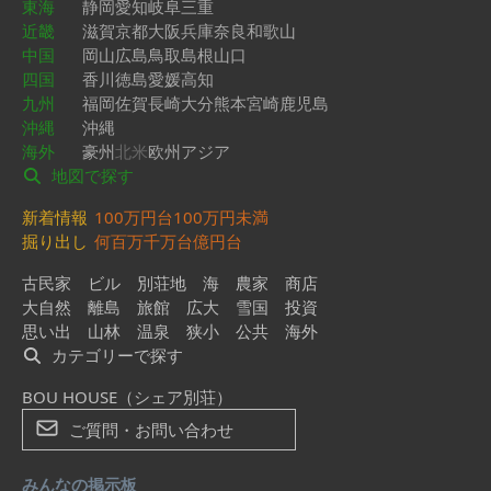
東海
静岡
愛知
岐阜
三重
近畿
滋賀
京都
大阪
兵庫
奈良
和歌山
中国
岡山
広島
鳥取
島根
山口
四国
香川
徳島
愛媛
高知
九州
福岡
佐賀
長崎
大分
熊本
宮崎
鹿児島
沖縄
沖縄
海外
豪州
北米
欧州
アジア
地図で探す
新着情報
100万円台
100万円未満
掘り出し
何百万
千万台
億円台
古民家
ビル
別荘地
海
農家
商店
大自然
離島
旅館
広大
雪国
投資
思い出
山林
温泉
狭小
公共
海外
カテゴリーで探す
BOU HOUSE（シェア別荘）
ご質問・お問い合わせ
みんなの掲示板