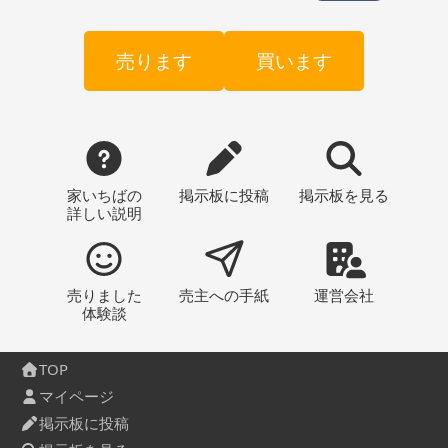
売ります
買います
家いちばの
掲示板
に投稿
掲示板
を見る
詳しい説明
売りました
売主への
手紙
運営会社
体験談
TOP
マイページ
掲示板に投稿