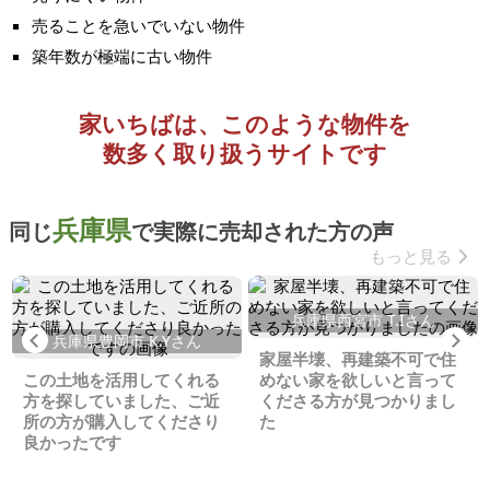
売ることを急いでいない物件
築年数が極端に古い物件
家いちばは、このような物件を
数多く取り扱うサイトです
兵庫県
同じ
で実際に売却された方の声
もっと見る
兵庫県西宮市 T.Iさん
Previous
Ne
兵庫県豊岡市 K.Yさん
家屋半壊、再建築不可で住
この土地を活用してくれる
めない家を欲しいと言って
方を探していました、ご近
くださる方が見つかりまし
所の方が購入してくださり
た
良かったです