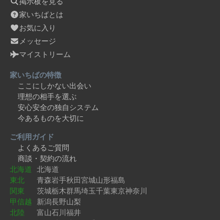
掲示板を見る
家いちばとは
お気に入り
メッセージ
マイストリーム
家いちばの特徴
ここにしかない出会い
理想の相手を選ぶ
安心安全の独自システム
今あるものを大切に
ご利用ガイド
よくあるご質問
商談・契約の流れ
北海道
北海道
東北
青森
岩手
秋田
宮城
山形
福島
関東
茨城
栃木
群馬
埼玉
千葉
東京
神奈川
甲信越
新潟
長野
山梨
北陸
富山
石川
福井