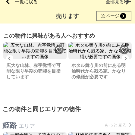
一覧に戻る
全部見る
売ります
次ページ
この物件に興味がある人へおすすめ
Previous
Ne
広大な山林、赤字覚悟で可
ホタル舞う川の前にある明
能な限り早期の売却を目指
治時代から残る家、かなり
しています
の修繕が必要です
この物件と同じエリアの物件
姫路
もっと見る
エリア