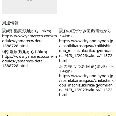
周辺情報
網引湿原(現地から1.9km)
https://www.yamareco.com/m
odules/yamareco/detail-
1888728.html
おの桜づつみ回廊(現地から
7.4km)
https://www.city.ono.hyogo.jp
/soshikikarasagasu/chiikishink
obu_machizukurika/gyomuan
nai/4/3_1/2023sakura/11372.
html