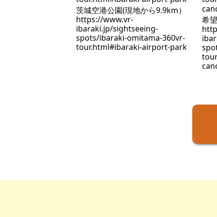
茨城空港公園(現地から9.9km）
https://www.vr-
希望
ibaraki.jp/sightseeing-
http
spots/ibaraki-omitama-360vr-
ibar
tour.html#ibaraki-airport-park
spo
tou
can