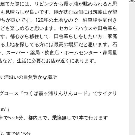
現
を建てた際には、リビングから霞ヶ浦が眺められると思
ても見晴らしが良いです。陽が沈む西側には筑波山が望
ちが良いです。120坪の土地なので、駐車場や庭付き
なども楽しめると思います。セカンドハウスや田舎暮ら
です。都心から移住して、田舎暮らしをしたい方、家庭
てる土地を探してる方には最高の場所だと思います。石
0分、スーパー・薬局・飲食店・ホームセンター・家電量
品店など、生活に必要なお店が近くにあります。
ヶ浦沿いの自然豊かな場所
ングコース『つくば霞ヶ浦りんりんロード』でサイクリ
ut/ ）
車で5～6分、都内まで、乗換無しで1本で行けます
ら 車で約15分