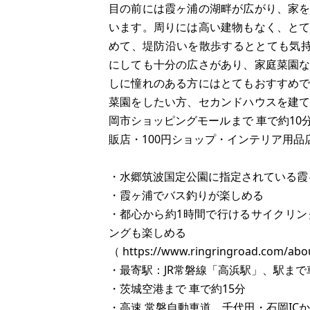
目の前には霞ヶ浦の湖畔が広がり、家
います。周りには高い建物もなく、と
めて、堤防沿いを散歩するととても気持
にしても十分の広さがあり、家庭菜園
しに憧れのある方にはとてもおすすめ
菜園をしたい方、セカンドハウスを建
岡市ショッピングモールまで 車で約1
販店・100円ショップ・インテリア用
・水郷筑波国定公園に指定されている霞
・霞ヶ浦でバス釣りが楽しめる
・都心から約1時間で行けるサイクリ
ングも楽しめる
（ https://www.ringringroad.com/abo
・最寄駅：JR常磐線「高浜駅」、駅まで
・茨城空港まで 車で約15分
・高速 常磐自動車道 千代田・石岡ICか