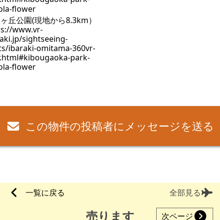
ヶ丘公園(現地から8.3km）
s://www.vr-
aki.jp/sightseeing-
ts/ibaraki-omitama-360vr-
r.html#kibougaoka-park-
ola-flower
この物件の投稿者にメッセージを送る
一覧に戻る
全部見る
売ります
次ページ