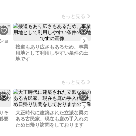
もっと見る
Next
ショ
接道もあり広さもあるため、事業
宇都宮と日光の中
用地として利用しやすい条件の土
家、改良して住宅
地です
ていかがですか
もっと見る
Next
りそ
大正時代に建築された立派な梁の
建設用地として取
必要
ある古民家、現在も庭の手入れの
地、計画変更によ
ため日帰り訪問をしております
りします