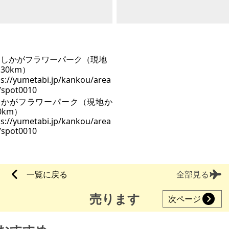
しかがフラワーパーク（現地か
0km）
ps://yumetabi.jp/kankou/area
/spot0010
一覧に戻る
全部見る
売ります
次ページ