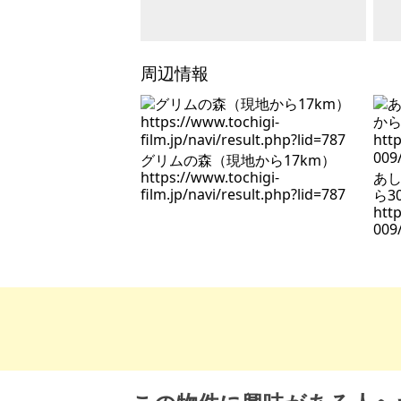
周辺情報
グリムの森（現地から17km）
https://www.tochigi-
あ
film.jp/navi/result.php?lid=787
ら3
htt
009