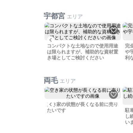
宇都宮
エリア
Previous
更地、事業計画が無
売却します
コンパクトな土地なので使用用途
完
は限られますが、補助的な資材置
や
き場としてご検討ください
利
両毛
エリア
Previous
て2戸、オーナーチ
空き家の状態が長くなる前に売り
りします
たいです
駐
し
い