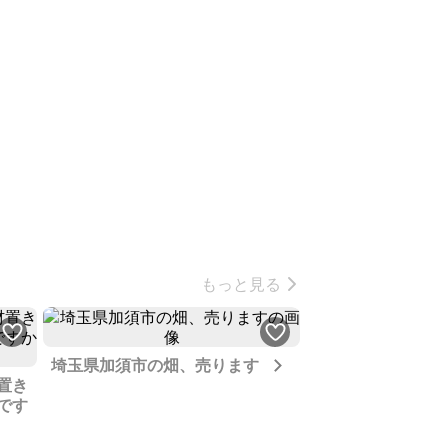
もっと見る
Next
埼玉県加須市の畑、売ります
置き
井戸があり災害時
です
家です、一人で住
するのも大変なた