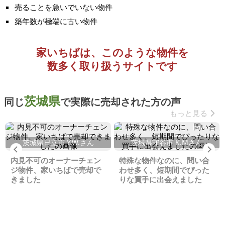
売ることを急いでいない物件
築年数が極端に古い物件
家いちばは、このような物件を
数多く取り扱うサイトです
茨城県
同じ
で実際に売却された方の声
もっと見る
茨城県日立市 Y.W.さん
茨城県守谷市 K.Mさん
Previous
Ne
内見不可のオーナーチェン
特殊な物件なのに、問い合
ジ物件、家いちばで売却で
わせ多く、短期間でぴった
きました
りな買手に出会えました