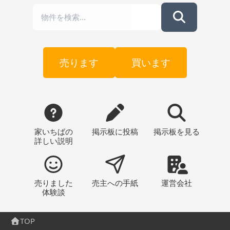
売ります
買います
家いちばの
掲示板
に投稿
掲示板
を見る
詳しい説明
売りました
売主への
手紙
運営会社
体験談
TOP