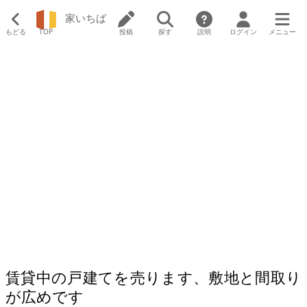
家いちば
もどる
TOP
投稿
探す
説明
ログイン
メニュー
賃貸中の戸建てを売ります、敷地と間取り
が広めです