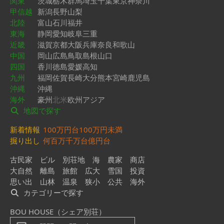
関東
茨城
栃木
群馬
埼玉
千葉
東京
神奈川
甲信越
新潟
長野
山梨
北陸
富山
石川
福井
東海
静岡
愛知
岐阜
三重
近畿
滋賀
京都
大阪
兵庫
奈良
和歌山
中国
岡山
広島
鳥取
島根
山口
四国
香川
徳島
愛媛
高知
九州
福岡
佐賀
長崎
大分
熊本
宮崎
鹿児島
沖縄
沖縄
海外
豪州
北米
欧州
アジア
地図で探す
新着情報
100万円台
100万円未満
掘り出し
何百万
千万台
億円台
古民家
ビル
別荘地
海
農家
商店
大自然
離島
旅館
広大
雪国
投資
思い出
山林
温泉
狭小
公共
海外
カテゴリーで探す
BOU HOUSE（シェア別荘）