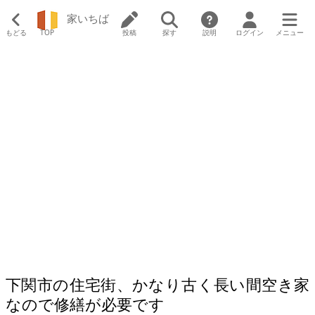
家いちば
もどる
TOP
投稿
探す
説明
ログイン
メニュー
下関市の住宅街、かなり古く長い間空き家
なので修繕が必要です