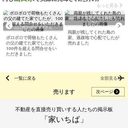
もっと見る
山口県大島郡周防大島町 K.U.
さん
Previous
Ne
山口県岩国市 R.Fさん
両親が残してくれた島の
ボロボロで荷物もたくさん
家、過疎地で心配でしたが
の父の建てた家でしたが、
売れました
100件を超える問合せをい
ただきました
一覧に戻る
全部見る
売ります
次ページ
不動産を直接売り買いする人たちの掲示板
「家いちば」