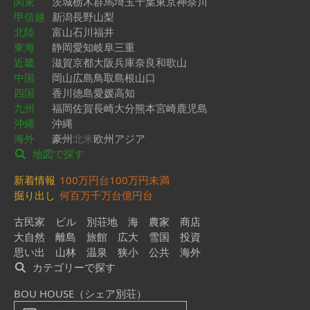
関東
茨城
栃木
群馬
埼玉
千葉
東京
神奈川
甲信越
新潟
長野
山梨
北陸
富山
石川
福井
東海
静岡
愛知
岐阜
三重
近畿
滋賀
京都
大阪
兵庫
奈良
和歌山
中国
岡山
広島
鳥取
島根
山口
四国
香川
徳島
愛媛
高知
九州
福岡
佐賀
長崎
大分
熊本
宮崎
鹿児島
沖縄
沖縄
海外
豪州
北米
欧州
アジア
地図で探す
新着情報
100万円台
100万円未満
掘り出し
何百万
千万台
億円台
古民家
ビル
別荘地
海
農家
商店
大自然
離島
旅館
広大
雪国
投資
思い出
山林
温泉
狭小
公共
海外
カテゴリーで探す
BOU HOUSE（シェア別荘）