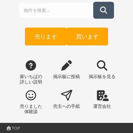
売ります
買います
家いちばの
掲示板
に投稿
掲示板
を見る
詳しい説明
売りました
売主への
手紙
運営会社
体験談
TOP