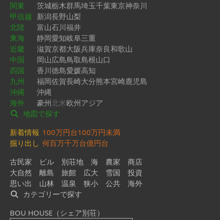
関東
茨城
栃木
群馬
埼玉
千葉
東京
神奈川
甲信越
新潟
長野
山梨
北陸
富山
石川
福井
東海
静岡
愛知
岐阜
三重
近畿
滋賀
京都
大阪
兵庫
奈良
和歌山
中国
岡山
広島
鳥取
島根
山口
四国
香川
徳島
愛媛
高知
九州
福岡
佐賀
長崎
大分
熊本
宮崎
鹿児島
沖縄
沖縄
海外
豪州
北米
欧州
アジア
地図で探す
新着情報
100万円台
100万円未満
掘り出し
何百万
千万台
億円台
古民家
ビル
別荘地
海
農家
商店
大自然
離島
旅館
広大
雪国
投資
思い出
山林
温泉
狭小
公共
海外
カテゴリーで探す
BOU HOUSE（シェア別荘）