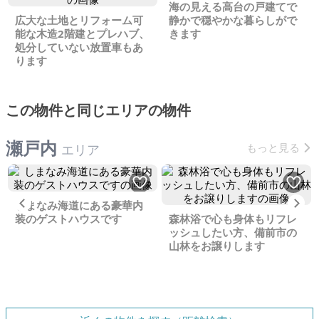
海の見える高台の戸建てで
広大な土地とリフォーム可
静かで穏やかな暮らしがで
能な木造2階建とプレハブ、
きます
処分していない放置車もあ
ります
この物件と同じエリアの物件
瀬戸内
もっと見る
エリア
Previous
Ne
しまなみ海道にある豪華内
装のゲストハウスです
森林浴で心も身体もリフレ
ッシュしたい方、備前市の
山林をお譲りします