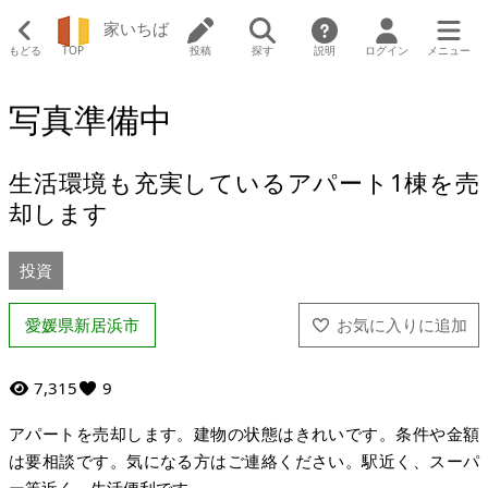
家いちば
もどる
TOP
投稿
探す
説明
ログイン
メニュー
写真準備中
生活環境も充実しているアパート1棟を売
却します
投資
愛媛県新居浜市
7,315
9
アパートを売却します。建物の状態はきれいです。条件や金額
は要相談です。気になる方はご連絡ください。駅近く、スーパ