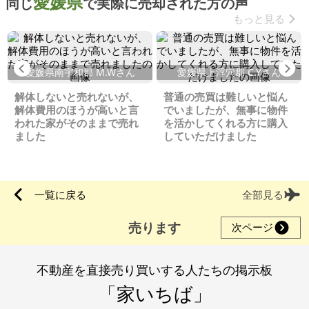
愛媛県
同じ
で実際に売却された方の声
もっと見る
Previous
Ne
愛媛県南宇和郡 M.Wさん
愛媛県上浮穴郡 C.Yさん
解体しないと売れないが、
普通の売買は難しいと悩ん
解体費用のほうが高いと言
でいましたが、無事に物件
われた家がそのままで売れ
を活かしてくれる方に購入
ました
していただけました
一覧に戻る
全部見る
売ります
次ページ
不動産を直接売り買いする人たちの掲示板
「家いちば」