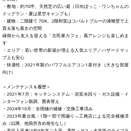
・敷地：約70坪、天然芝の広い庭（日向ぼっこ・ワンちゃんの
ドッグラン・夏は星空キャンプも）
・建物：二階建て 7DK。2階和室はコバルトブルーの漆喰壁で上
質＆落ち着きの空間
縁側から友人を迎える「古民家カフェ」風アレンジも楽しめま
す
・エリア：若い世帯の新築が増える人気エリア／ハザードマッ
プ上も安心
・快適性：2021年製のパワフルエアコン1基付き（大きな部屋
向け）
＜メンテナンス＆履歴＞
・2021年7月：キッチンシステム・浴室水回り・ガス設備・イ
ンターフォン新調、畳表替え
・2024年10月：全雨樋の補修・交換工事済み
・2023年夏台風：1階一部で雨漏り→工務店による完全補修済
み（以降、他箇所含め発生なし）
・直近入居者は約3年半ご入居。電気・ガス・水道等のライフラ