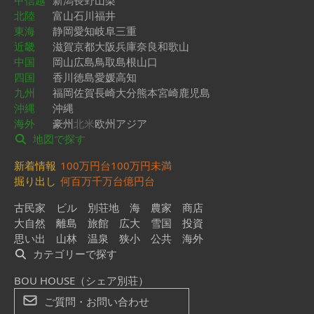
甲信越
新潟
長野
山梨
北陸
富山
石川
福井
東海
静岡
愛知
岐阜
三重
近畿
滋賀
京都
大阪
兵庫
奈良
和歌山
中国
岡山
広島
鳥取
島根
山口
四国
香川
徳島
愛媛
高知
九州
福岡
佐賀
長崎
大分
熊本
宮崎
鹿児島
沖縄
沖縄
海外
豪州
北米
欧州
アジア
地図で探す
新着情報
100万円台
100万円未満
掘り出し
何百万
千万台
億円台
古民家
ビル
別荘地
海
農家
商店
大自然
離島
旅館
広大
雪国
投資
思い出
山林
温泉
狭小
公共
海外
カテゴリーで探す
BOU HOUSE（シェア別荘）
ご質問・お問い合わせ