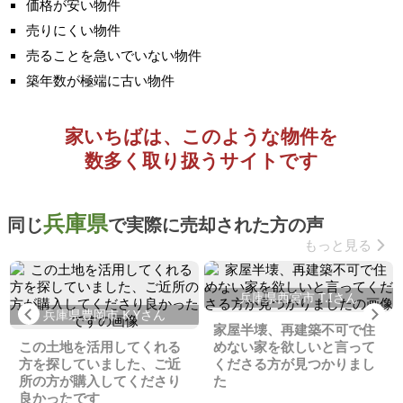
価格が安い物件
売りにくい物件
売ることを急いでいない物件
築年数が極端に古い物件
家いちばは、このような物件を
数多く取り扱うサイトです
兵庫県
同じ
で実際に売却された方の声
もっと見る
兵庫県西宮市 T.Iさん
Previous
Ne
兵庫県豊岡市 K.Yさん
家屋半壊、再建築不可で住
この土地を活用してくれる
めない家を欲しいと言って
方を探していました、ご近
くださる方が見つかりまし
所の方が購入してくださり
た
良かったです