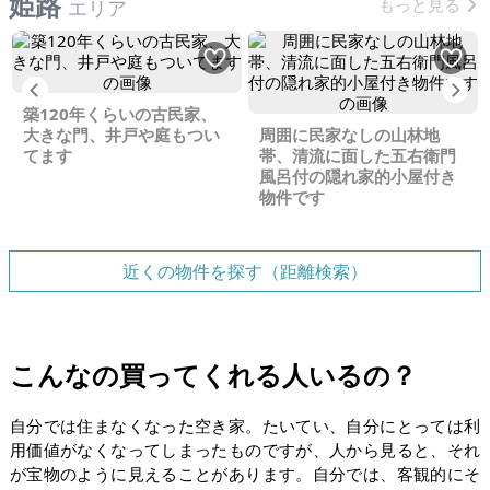
姫路
もっと見る
エリア
Previous
Ne
築120年くらいの古民家、
大きな門、井戸や庭もつい
周囲に民家なしの山林地
てます
帯、清流に面した五右衛門
風呂付の隠れ家的小屋付き
物件です
近くの物件を探す（距離検索）
こんなの買ってくれる人いるの？
自分では住まなくなった空き家。たいてい、自分にとっては利
用価値がなくなってしまったものですが、人から見ると、それ
が宝物のように見えることがあります。自分では、客観的にそ