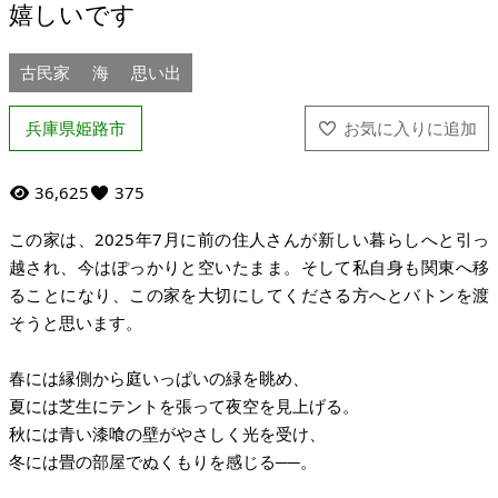
嬉しいです
古民家
海
思い出
兵庫県姫路市
36,625
375
この家は、2025年7月に前の住人さんが新しい暮らしへと引っ
越され、今はぽっかりと空いたまま。そして私自身も関東へ移
ることになり、この家を大切にしてくださる方へとバトンを渡
そうと思います。
春には縁側から庭いっぱいの緑を眺め、
夏には芝生にテントを張って夜空を見上げる。
秋には青い漆喰の壁がやさしく光を受け、
冬には畳の部屋でぬくもりを感じる──。