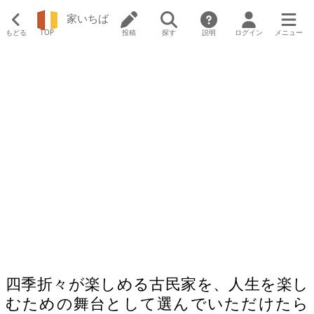
家いちば
もどる
TOP
投稿
探す
説明
ログイン
メニュー
四季折々が楽しめる古民家を、人生を楽し
むための舞台として選んでいただけたら