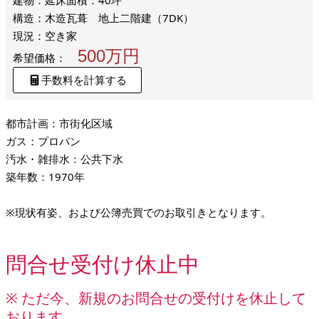
建物：延床面積：40坪
構造：木造瓦葺 地上二階建（7DK）
現況：空き家
500万円
希望価格：
手数料を計算する
都市計画：市街化区域
ガス：プロパン
汚水・雑排水：公共下水
築年数：1970年
※現状有姿、および公簿売買でのお取引きとなります。
問合せ受付け休止中
※ ただ今、新規のお問合せの受付けを休止して
おります。