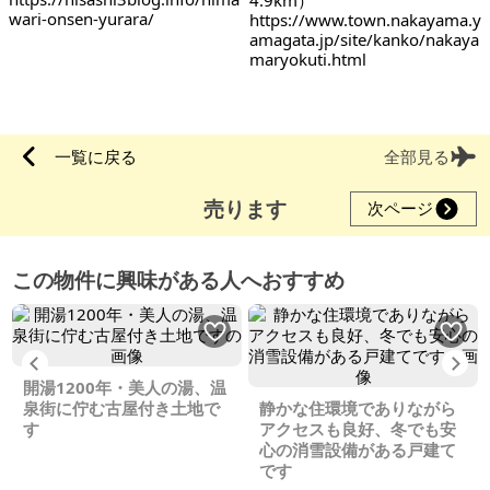
4.9km）
wari-onsen-yurara/
https://www.town.nakayama.y
amagata.jp/site/kanko/nakaya
maryokuti.html
一覧に戻る
全部見る
売ります
次ページ
この物件に興味がある人へおすすめ
Previous
Ne
開湯1200年・美人の湯、温
泉街に佇む古屋付き土地で
静かな住環境でありながら
す
アクセスも良好、冬でも安
心の消雪設備がある戸建て
です