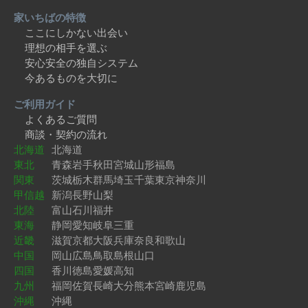
家いちばの特徴
ここにしかない出会い
理想の相手を選ぶ
安心安全の独自システム
今あるものを大切に
ご利用ガイド
よくあるご質問
商談・契約の流れ
北海道
北海道
東北
青森
岩手
秋田
宮城
山形
福島
関東
茨城
栃木
群馬
埼玉
千葉
東京
神奈川
甲信越
新潟
長野
山梨
北陸
富山
石川
福井
東海
静岡
愛知
岐阜
三重
近畿
滋賀
京都
大阪
兵庫
奈良
和歌山
中国
岡山
広島
鳥取
島根
山口
四国
香川
徳島
愛媛
高知
九州
福岡
佐賀
長崎
大分
熊本
宮崎
鹿児島
沖縄
沖縄