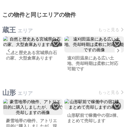
この物件と同じエリアの物件
蔵王
もっと見る
エリア
Previous
Ne
自然と歴史ある宮城県白石
の家、大型倉庫あります
遠刈田温泉にある広い土
地、売却時期は柔軟に対応
可能です
山形
もっと見る
エリア
山形駅前で稼働中の宿2棟、
豪雪地帯の物件、アトリエ
まとめて売却します
目的に購入しましたが、現