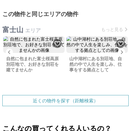
この物件と同じエリアの物件
富士山
もっと見る
エリア
Previous
Ne
自然に包まれた富士桜高原
山中湖村にある別荘地、自
別荘地で、お好きな別荘を
然の中で人生を楽しみ、仕
建てませんか
事をする拠点として
近くの物件を探す（距離検索）
こんなの買ってくれる人いるの？