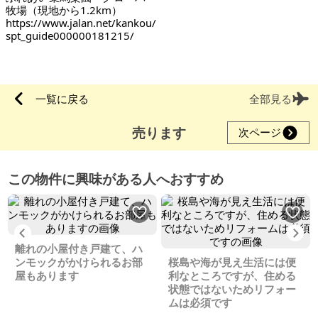
牧場（現地から1.2km）
https://www.jalan.net/kankou/
spt_guide000000181215/
一覧に戻る
全部見る
売ります
次ページ
この物件に興味がある人へおすすめ
Previous
Ne
離れの小屋付き戸建て、ハ
ンモックがかけられるお部
桜島や海が見え生活には便
屋もあります
利なところですが、住める
状態ではないためリフォー
ムは必須です