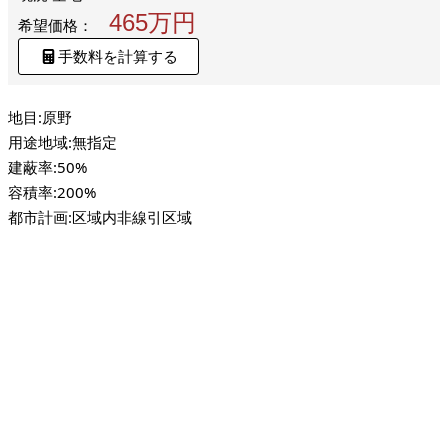
465万円
希望価格：
手数料を計算する
地目:原野
用途地域:無指定
建蔽率:50%
容積率:200%
都市計画:区域内非線引区域