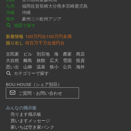
九州
福岡
佐賀
長崎
大分
熊本
宮崎
鹿児島
沖縄
沖縄
海外
豪州
北米
欧州
アジア
地図で探す
新着情報
100万円台
100万円未満
掘り出し
何百万
千万台
億円台
古民家
ビル
別荘地
海
農家
商店
大自然
離島
旅館
広大
雪国
投資
思い出
山林
温泉
狭小
公共
海外
カテゴリーで探す
BOU HOUSE（シェア別荘）
ご質問・お問い合わせ
みんなの掲示板
売ります掲示板
買いますメッセージ
家いちば空き家バンク