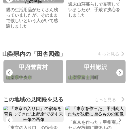
週末山荘暮らしで充実して
親の生活用品がたくさん残
いましたが、手放す決心を
っていましたが、そのまま
しました
で欲しいという人がいて感
謝しました
山梨県内の「田舎図鑑」
もっと見る
甲府豊富村
甲州鰍沢
Previous
Ne
山梨県中央市
山梨県富士川町
この地域の見聞録を見る
もっと見る
Previous
Ne
「東京を作った」甲州商人
「東京の入り口」の宿命を
たちが故郷に贈るもの