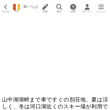
家いちば
もどる
TOP
投稿
探す
説明
ログイン
メニュー
山中湖湖畔まで車ですぐの別荘地、夏は涼
しく、冬は河口湖近くのスキー場が利用で