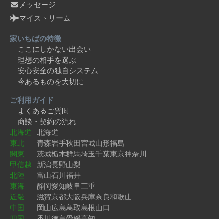
メッセージ
マイストリーム
家いちばの特徴
ここにしかない出会い
理想の相手を選ぶ
安心安全の独自システム
今あるものを大切に
ご利用ガイド
よくあるご質問
商談・契約の流れ
北海道
北海道
東北
青森
岩手
秋田
宮城
山形
福島
関東
茨城
栃木
群馬
埼玉
千葉
東京
神奈川
甲信越
新潟
長野
山梨
北陸
富山
石川
福井
東海
静岡
愛知
岐阜
三重
近畿
滋賀
京都
大阪
兵庫
奈良
和歌山
中国
岡山
広島
鳥取
島根
山口
四国
香川
徳島
愛媛
高知