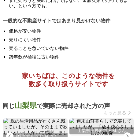
まだ売ろうと決めたわけではない、金額次第で売ってもよ
い、という方でも。
一般的な不動産サイトではあまり見かけない物件
価格が安い物件
売りにくい物件
売ることを急いでいない物件
築年数が極端に古い物件
家いちばは、このような物件を
数多く取り扱うサイトです
山梨県
同じ
で実際に売却された方の声
もっと見る
山梨県上野原市 E.M.さん
Previous
Ne
山梨県大月市 M.N.さん