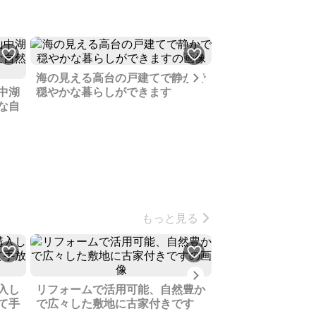
Next
海の見える高台の戸建てで静かで
中湖
穏やかな暮らしができます
鉄筋コンクリート
な自
は海、テニスコー
もっと見る
Next
入し
リフォームで活用可能、自然豊か
近隣の方も優しく
て手
で広々した敷地に古家付きです
が望め、桜の季節