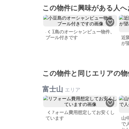
この物件に興味がある人へ
Previous
小豆島のオーシャンビュー物件、
・需要の三拍子がそ
プール付きです
近
なニーズに応えられ
が
この物件と同じエリアの物
富士山
エリア
Previous
リフォーム費用想定してお安くし
の前にある明治時代
ています
山
かなりの修繕が必要
で