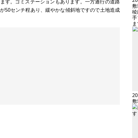
2
います。ゴミステーションもあります。一方通行の道路
敷
が50センチ程あり、緩やかな傾斜地ですので土地造成
稜
手
ま
2
敷