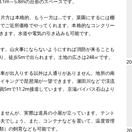
.1m～5.8mの台形のスペースです。
。片方は本格的、もう一方は…です。菜園にするには棚
店でご近所価格でやってくれます。本格的なコンクリー
きます。水道や電気の引き込みも可能です。
ます。山火事にならないようにすれば消防が来ることも
り、徒歩5mで出られます。土地の広さは248㎡です。
2
の車が出入りする以外は人通りがありません。地所の南
ハイキングで琵琶湖が一望できます。瀬田川などで渓流
5mで11.2m接道しています。京滋バイパス石山より
れませんが、実際は道具の小屋が立っています。テント
丈夫でしょう。また、コンテナなどを置いて、温度管理
類）の飼育なども可能です。
2