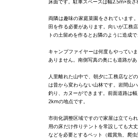
床面です。駐車スペースは幅2.5m×長さ8
両隣は趣味の家庭菜園をされています
田を作る必要があります。向いが工務
トの土留めを作るとお隣のように造成で
キャンプファイヤーは何度もやってい
ありません。南側写真の奥にも道路があ
人里離れた山中で、朝夕に工務店など
は昔から変わらない山林です。岩間山
釣り、カヌーができます。前面道路は幅員
2kmの地点です。
市街化調整区域ですので家屋は立てら
用の床だけ作りテントを常設しても大
などを必要とするペット（鑑賞魚、爬虫