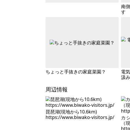
南側
す
ちょっと手抜きの家庭菜園？
電
汲
周辺情報
琵琶湖(現地から10.6km)
https://www.biwako-visitors.jp/
カ
（現
http