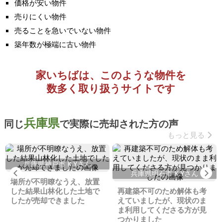
価格が安い物件
売りにくい物件
売ることを急いでいない物件
築年数が極端に古い物件
家いちばは、このような物件を
数多く取り扱うサイトです
兵庫県
同じ
で実際に売却された方の声
もっと見る
兵庫県神戸市 K.Yさん
Previous
Ne
兵庫県明石市 K.Yさん
場所が不明瞭なうえ、放置
した結果山林化した土地で
再建築不可のため解体も考
したが売却できました
えていましたが、現状のま
ま利用してくださる方が見
つかりました