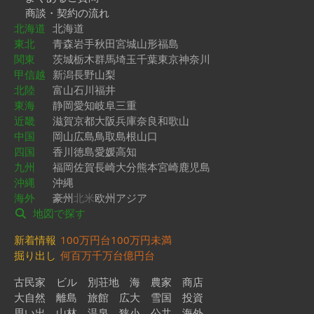
商談・契約の流れ
北海道
北海道
東北
青森
岩手
秋田
宮城
山形
福島
関東
茨城
栃木
群馬
埼玉
千葉
東京
神奈川
甲信越
新潟
長野
山梨
北陸
富山
石川
福井
東海
静岡
愛知
岐阜
三重
近畿
滋賀
京都
大阪
兵庫
奈良
和歌山
中国
岡山
広島
鳥取
島根
山口
四国
香川
徳島
愛媛
高知
九州
福岡
佐賀
長崎
大分
熊本
宮崎
鹿児島
沖縄
沖縄
海外
豪州
北米
欧州
アジア
地図で探す
新着情報
100万円台
100万円未満
掘り出し
何百万
千万台
億円台
古民家
ビル
別荘地
海
農家
商店
大自然
離島
旅館
広大
雪国
投資
思い出
山林
温泉
狭小
公共
海外