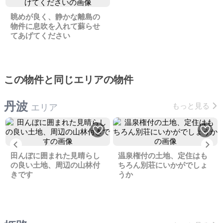
眺めが良く、静かな離島の
物件に息吹を入れて蘇らせ
てあげてください
この物件と同じエリアの物件
丹波
もっと見る
エリア
Previous
Ne
田んぼに囲まれた見晴らし
温泉権付の土地、定住はも
の良い土地、周辺の山林付
ちろん別荘にいかがでしょ
きです
うか