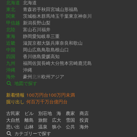
北海道
北海道
東北
青森
岩手
秋田
宮城
山形
福島
関東
茨城
栃木
群馬
埼玉
千葉
東京
神奈川
甲信越
新潟
長野
山梨
北陸
富山
石川
福井
東海
静岡
愛知
岐阜
三重
近畿
滋賀
京都
大阪
兵庫
奈良
和歌山
中国
岡山
広島
鳥取
島根
山口
四国
香川
徳島
愛媛
高知
九州
福岡
佐賀
長崎
大分
熊本
宮崎
鹿児島
沖縄
沖縄
海外
豪州
北米
欧州
アジア
地図で探す
新着情報
100万円台
100万円未満
掘り出し
何百万
千万台
億円台
古民家
ビル
別荘地
海
農家
商店
大自然
離島
旅館
広大
雪国
投資
思い出
山林
温泉
狭小
公共
海外
カテゴリーで探す