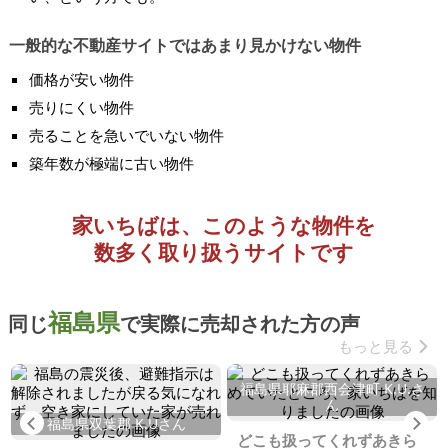
一般的な不動産サイトではあまり見かけない物件
価格が安い物件
売りにくい物件
売ることを急いでいない物件
築年数が極端に古い物件
家いちばは、このような物件を
数多く取り扱うサイトです
福島県
同じ
で実際に売却された方の声
もっと見る
福島県耶麻郡西会津町 K.U.さ
ん
Previous
Ne
福島県双葉郡 K.Uさん
どこも扱ってくれずあきら