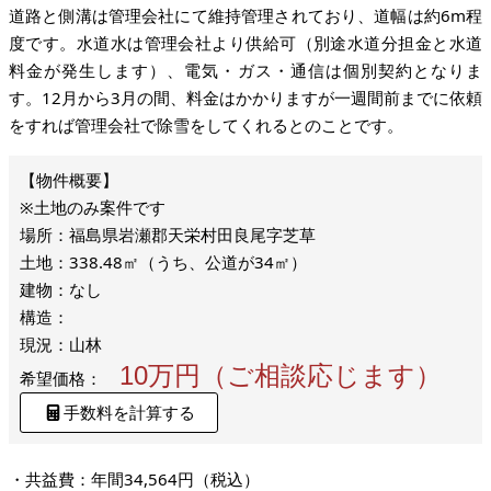
道路と側溝は管理会社にて維持管理されており、道幅は約6m程
度です。水道水は管理会社より供給可（別途水道分担金と水道
料金が発生します）、電気・ガス・通信は個別契約となりま
す。12月から3月の間、料金はかかりますが一週間前までに依頼
をすれば管理会社で除雪をしてくれるとのことです。
※土地のみ案件です
場所：福島県岩瀬郡天栄村田良尾字芝草
土地：338.48㎡（うち、公道が34㎡）
建物：なし
構造：
現況：山林
10万円（ご相談応じます）
希望価格：
手数料を計算する
・共益費：年間34,564円（税込）