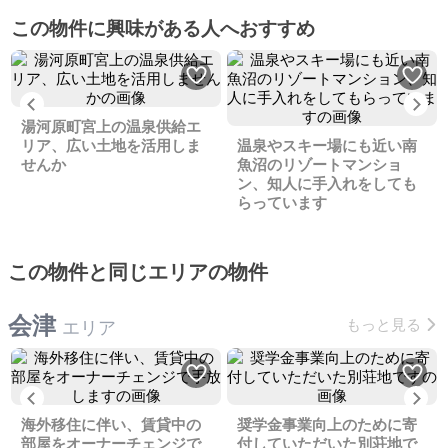
この物件に興味がある人へおすすめ
Previous
Ne
湯河原町宮上の温泉供給エ
リア、広い土地を活用しま
温泉やスキー場にも近い南
せんか
魚沼のリゾートマンショ
ン、知人に手入れをしても
らっています
この物件と同じエリアの物件
会津
もっと見る
エリア
Previous
Ne
海外移住に伴い、賃貸中の
奨学金事業向上のために寄
部屋をオーナーチェンジで
付していただいた別荘地で