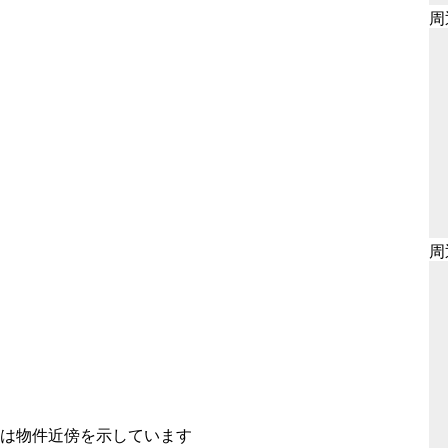
周
周
置は物件近傍を示しています