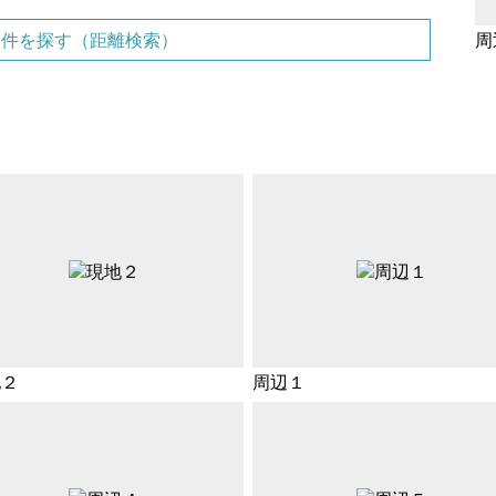
物件を探す（距離検索）
周
地２
周辺１