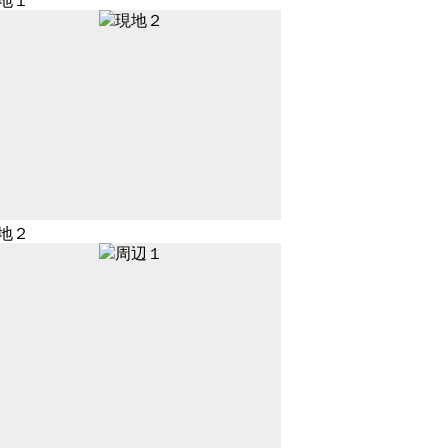
地１
地２