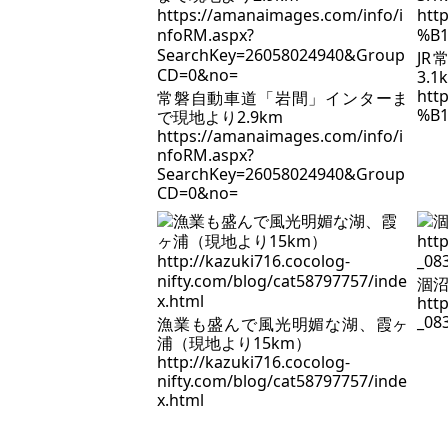
J
3.1
http
常磐自動車道「岩間」インターま
%B
で現地より2.9km
https://amanaimages.com/info/i
nfoRM.aspx?
SearchKey=26058024940&Group
CD=0&no=
涸沼
htt
_08
漁業も盛んで風光明媚な湖、霞ヶ
浦（現地より15km）
http://kazuki716.cocolog-
nifty.com/blog/cat58797757/inde
x.html