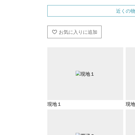
近くの
現地１
現