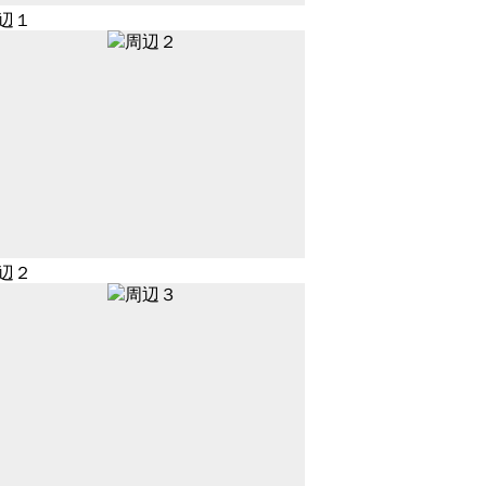
辺１
辺２