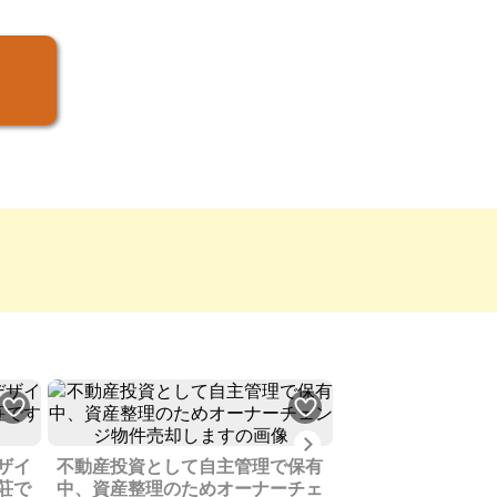
Next
賃貸物件でしたが
ザイ
不動産投資として自主管理で保有
たため売却します
荘で
中、資産整理のためオーナーチェ