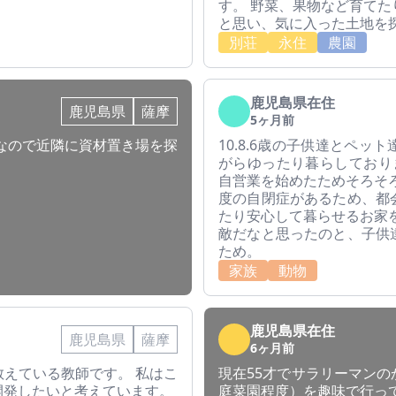
す。 野菜、果物など育て
と思い、気に入った土地を
別荘
永住
農園
鹿児島県在住
鹿児島県
薩摩
5ヶ月前
なので近隣に資材置き場を探
10.8.6歳の子供達とペ
がらゆったり暮らしており
自営業を始めたためそろそ
度の自閉症があるため、都
たり安心して暮らせるお家
敵だなと思ったのと、子供
ため。
家族
動物
鹿児島県在住
鹿児島県
薩摩
6ヶ月前
えている教師です。 私はこ
現在55才でサラリーマン
開発したいと考えています。
庭菜園程度）を趣味で行って