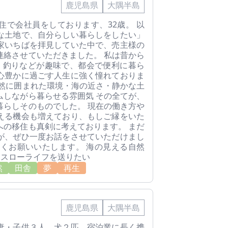
鹿児島県
大隅半島
住で会社員をしております、32歳。 以
な土地で、自分らしい暮らしをしたい」
家いちばを拝見していた中で、売主様の
連絡させていただきました。 私は昔から
プ、釣りなどが趣味で、都会で便利に暮ら
心豊かに過ごす人生に強く憧れておりま
自然に囲まれた環境・海の近さ・静かな土
ムしながら暮らせる雰囲気 その全てが、
暮らしそのものでした。 現在の働き方や
える機会も増えており、もしご縁をいた
への移住も真剣に考えております。 まだ
が、ぜひ一度お話をさせていただけまし
しくお願いいたします。 海の見える自然
らスローライフを送りたい
然
田舎
夢
再生
鹿児島県
大隅半島
妻・子供３人、犬２匹。宿泊業に長く携