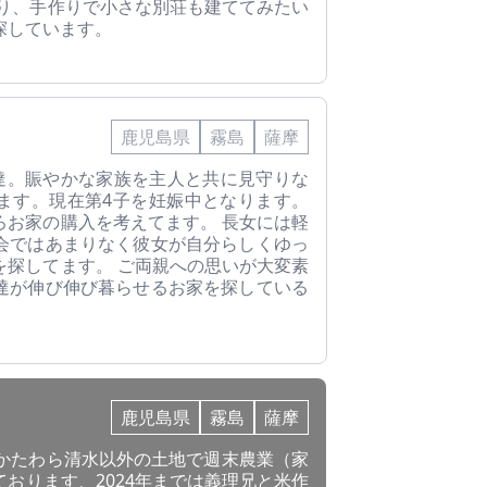
たり、手作りで小さな別荘も建ててみたい
探しています。
鹿児島県
霧島
薩摩
ット達。賑やかな家族を主人と共に見守りな
ます。現在第4子を妊娠中となります。
ろお家の購入を考えてます。 長女には軽
会ではあまりなく彼女が自分らしくゆっ
を探してます。 ご両親への思いが大変素
達が伸び伸び暮らせるお家を探している
鹿児島県
霧島
薩摩
のかたわら清水以外の土地で週末農業（家
おります、2024年までは義理兄と米作