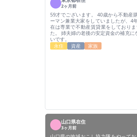
東京都在住
2ヶ月前
59才でございます。 40歳から不動
ーマン兼業大家をしていましたが、4
在は専業で不動産賃貸業をしておりま
た。 姉夫婦の老後の安定資金の補充に
いです。
永住
資産
家族
山口県在住
3ヶ月前
山口県の地域おこし協力隊をやってお