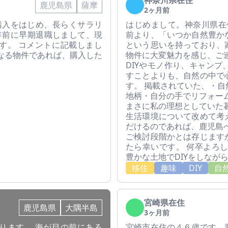
神奈川県在住
鹿児島県
薩摩
2ヶ月前
産購入をはじめ、長らくサラリ
はじめまして。神奈川県在
年前に早期退職しまして、現
前より、「いつか自然豊か
す。 コメントに記載しまし
という思いを持っており、
なる物件であれば、購入した
物件に大変魅力を感じ、ご
DIYやモノ作り、キャン
すことよりも、自然の中で
す。 掲載されていた、・
地柄・自分の手でリフォー
まさに私の理想としていた
生活環境について改めて考
だけるのであれば、鹿児島
ご検討段階かとは存じます
たら幸いです。 何卒よろ
豊かな土地でDIYをしなが
移住
趣味
DIY
自
宮崎県在住
鹿児島県
大隅半島
3ヶ月前
ります。 海が目の前にある
宮崎市在住の４６歳です。