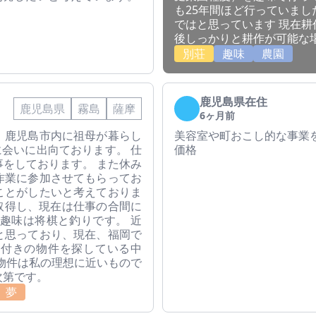
も25年間ほど行っていま
ではと思っています 現在
後しっかりと耕作が可能な
別荘
趣味
農園
鹿児島県在住
鹿児島県
霧島
薩摩
6ヶ月前
。鹿児島市内に祖母が暮らし
美容室や町おこし的な事業
に会いに出向ております。 仕
価格
をしております。 また休み
作業に参加させてもらってお
ことがしたいと考えておりま
を取得し、現在は仕事の合間に
趣味は将棋と釣りです。 近
と思っており、現在、福岡で
地付きの物件を探している中
物件は私の理想に近いもので
次第です。
夢