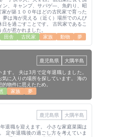
ィン、キャンプ、サバゲ―、魚釣り、昭
。実家が築１００年ほどの古民家で育った
。夢は海が見える（近く）場所でのんび
休日を過ごすことです。 古民家であるこ
う点が惹かれました。
田舎
古民家
家族
動物
夢
鹿児島県
大隅半島
います。 夫は3月で定年退職しました。
お気に入りの場所を探しています。 海の
想的物件に思えたため。
然
家族
夢
鹿児島県
大隅半島
定年退職を迎えます。 小さな家庭菜園は
。 定年退職後の過ごし方を考えていま