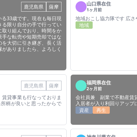
山口県在住
鹿児島県
薩摩
1ヶ月前
る33歳です。現在も毎日現
地域おこし協力隊です 広さ
きる限り自分の手で行ってい
地域
に取り組んでおり、時間をか
派手な転売や短期売却ではな
のを大切に引き継ぎ、長く活
縁がありましたら、よろしく
福岡県在住
鹿児島県
薩摩
2ヶ月前
、賃貸事業も行なっておりま
会社員兼 副業で不動産賃
場所柄が良いと思ったからで
入居者が入り利回りアップ
資産
再生