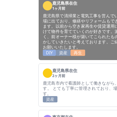
鹿児島県在住
1ヶ月前
鹿児島県で清掃業と電気工事を営んでい
場に出ており、修繕やリフォームもで
ます。以前から空き家再生や賃貸運用
けて物件を育てていくのが好きです。
く、前オーナー様が築いてこられたも
かしていきたいと考えております。ご
お願いいたします。
DIY
資産
再生
鹿児島県在住
2ヶ月前
鹿児島市内で看護師として働きながら
す。 とても丁寧に管理されており、
す。
資産