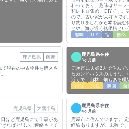
わっており、趣味はサーフ
和レトロ集め、DIYです
ので、古い家が大好きです
り釣りをしながら本を読む
とや、海が近く低価格とい
趣味
DIY
宿
自然
鹿児島県在住
鹿児島県
薩摩
3ヶ月前
れて現在の中古物件を購入さ
鹿屋市に夫婦2人で住んで
す。
セカンドハウスのような、
近くで、山林、畑もある理
別荘
永住
農園
自
鹿児島県在住
鹿児島県
大隅半島
4ヶ月前
５日ほど鹿児島にて仕事があ
鹿屋市に住んでいます。 
できればと思いご連絡させて
経験ありますが、未熟です