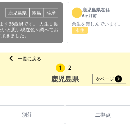
鹿児島県在住
鹿児島県
霧島
薩摩
6ヶ月前
す36歳男です。 人生１度
余生を楽しんでいます。
たいと思い現在色々調べてお
永住
て頂きました。
一覧に戻る
1
2
鹿児島県
次ページ
別荘
二拠点