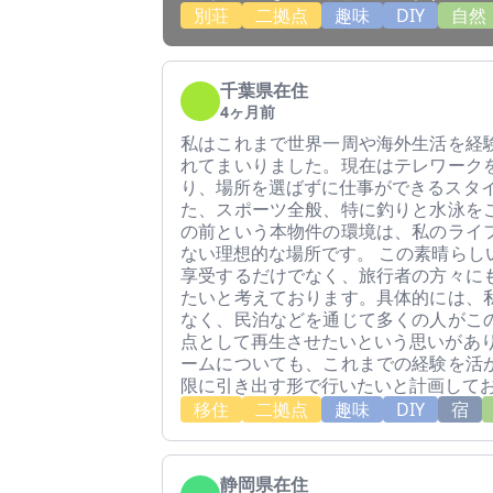
別荘
二拠点
趣味
DIY
自然
千葉県在住
4ヶ月前
私はこれまで世界一周や海外生活を経
れてまいりました。現在はテレワーク
り、場所を選ばずに仕事ができるスタイ
た、スポーツ全般、特に釣りと水泳を
の前という本物件の環境は、私のライ
ない理想的な場所です。 この素晴らし
享受するだけでなく、旅行者の方々に
たいと考えております。具体的には、
なく、民泊などを通じて多くの人がこ
点として再生させたいという思いがあり
ームについても、これまでの経験を活
限に引き出す形で行いたいと計画して
移住
二拠点
趣味
DIY
宿
静岡県在住