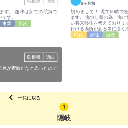
島根県
隠岐
5ヶ月前
ます。 趣味は船での航海で
初めまして！ 現在60歳
いです。
ます。 海無し県の為、海
い将来移住を考えておりま
事業
自然
行ける場所がある事に凄く
移住
趣味
自然
島根県
隠岐
景色が素敵だなと思ったので
一覧に戻る
1
隠岐