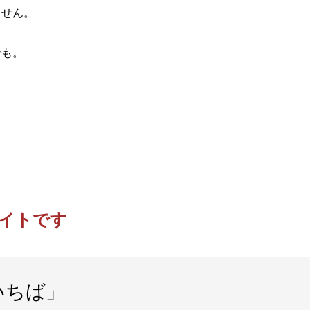
ません。
。
でも。
イトです
いちば」