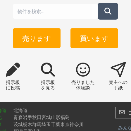
売ります
買います
掲示板
掲示板
売りました
売主への
に投稿
を見る
体験談
手紙
海道
北海道
北
青森
岩手
秋田
宮城
山形
福島
東
茨城
栃木
群馬
埼玉
千葉
東京
神奈川
みん