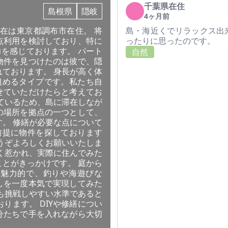
千葉県在住
島根県
隠岐
4ヶ月前
在は東京都調布市在住。 将
島・海近くでリラックス出
点利用を検討しており、特に
ったりに思ったのです。
力を感じております。 パート
自然
物件を見つけたのは彼で、隠
ております。 身長が高く体
組めるタイプです。私たち自
せていただけたらと考えてお
ているため、島に滞在しなが
の場所を拠点の一つとして、
。 修繕が必要な点について
前提に物件を探しております
うぞよろしくお願いいたしま
く惹かれ、実際に住んでみた
とがきっかけです。 庭から
に魅力的で、釣りや海遊びな
しを一度本気で実現してみた
も挑戦しやすい水準であると
ります。 DIYや修繕につい
分たちで手を入れながら大切