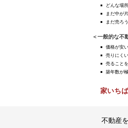
どんな場
まだ中が
まだ売ろ
一般的な不
価格が安
売りにく
売ること
築年数が
家いち
不動産