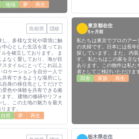
地域
夢
再生
東京都在住
島根県
隠岐
5ヶ月前
験し、多様な文化や環境に触
私たちは東京でプロのアー
を中心とした生活を送ってお
の夫婦です。日本には長年
ルを確立しております。 ま
探しています。また、内装
こよなく愛しており、海が目
す。 私たちはこの家を主
フスタイルにとってこれ以上
あります。この物件は私た
いロケーションを自分一人で
者としてご検討いただけま
も共有できるような場所にし
田舎
家族
再生
私自身の移住先としてだけで
の景色や体験を共有できる拠
ます。 建物の修繕やリフォ
かし、この土地の魅力を最大
おります。
自然
夢
再生
栃木県在住