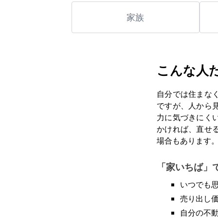
家族
こんな人
自分では住まな
ですが、人から
力に気づきにく
かければ、直せ
場合もあります
「家いちば」
いつでも
売り出し
自分の不