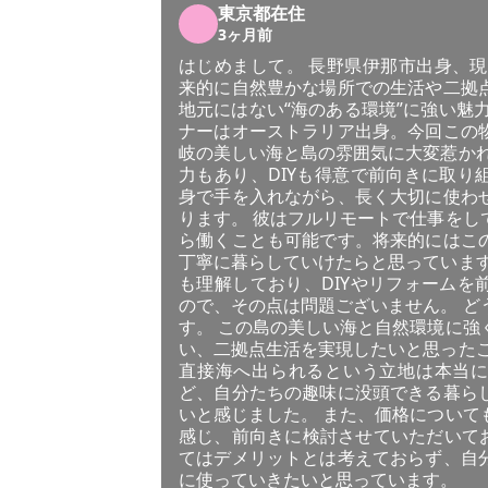
東京都在住
3ヶ月前
はじめまして。 長野県伊那市出身、現
来的に自然豊かな場所での生活や二拠
地元にはない“海のある環境”に強い魅
ナーはオーストラリア出身。今回この
岐の美しい海と島の雰囲気に大変惹かれ
力もあり、DIYも得意で前向きに取り
身で手を入れながら、長く大切に使わ
ります。 彼はフルリモートで仕事をし
ら働くことも可能です。将来的にはこ
丁寧に暮らしていけたらと思っています
も理解しており、DIYやリフォームを
ので、その点は問題ございません。 ど
す。 この島の美しい海と自然環境に強
い、二拠点生活を実現したいと思ったこ
直接海へ出られるという立地は本当
ど、自分たちの趣味に没頭できる暮ら
いと感じました。 また、価格について
感じ、前向きに検討させていただいてお
てはデメリットとは考えておらず、自
に使っていきたいと思っています。