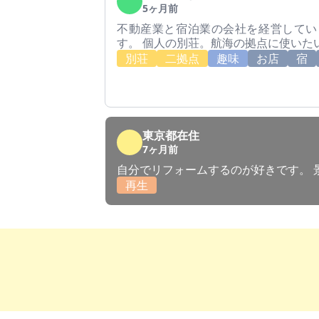
5ヶ月前
不動産業と宿泊業の会社を経営してい
す。 個人の別荘。航海の拠点に使いた
別荘
二拠点
趣味
お店
宿
東京都在住
7ヶ月前
自分でリフォームするのが好きです。 
再生