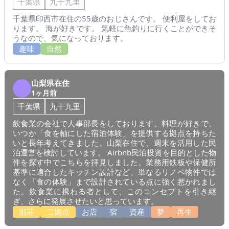
千葉県
九十九里
千葉県印西市在住の55歳のおじさんです。 便利屋をしてお
ります。 海が好きです。 気軽に魚釣りに行くことができそ
うなので、気になっております。
趣味
自然
山梨県在住
1ヶ月前
千葉県
九十九里
飲食業の会社で人事部長をしております。料理が好きで、
いつか「食を軸にした宿泊体験」を提供する拠点を持ちた
いと長年考えてきました。山梨在住で、週末を活用した民
泊運営を検討しています。 Airbnb民泊投資を目的とした物
件を探す中でこちらを拝見しました。業務用鉄板や保健所
基準に適合したキッチン設計など、単なるリノベ物件では
なく「食の体験」まで設計されている点に強く惹かれまし
た。飲食業に携わる者として、このコンセプトを引き継
ぎ、さらに発展させたいと思っています。
別荘
二拠点
お店
宿
資産
夢
再生