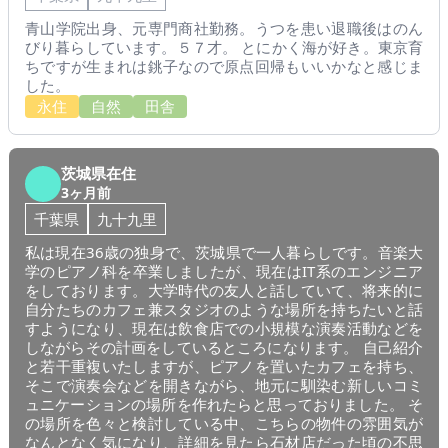
青山学院出身、元専門商社勤務。うつを患い退職後はのん
びり暮らしています。５７才。 とにかく海が好き。東京育
ちですが生まれは銚子なので原点回帰もいいかなと感じま
した。
永住
自然
田舎
茨城県在住
3ヶ月前
千葉県
九十九里
私は現在36歳の独身で、茨城県で一人暮らしです。音楽大
学のピアノ科を卒業しましたが、現在はIT系のエンジニア
をしております。大学時代の友人と話していて、将来的に
自分たちのカフェ兼スタジオのような場所を持ちたいと話
すようになり、現在は飲食店での小規模な演奏活動などを
しながらその計画をしているところになります。 自己紹介
と若干重複いたしますが、ピアノを置いたカフェを持ち、
そこで演奏会などを開きながら、地元に馴染む新しいコミ
ュニケーションの場所を作れたらと思っておりました。 そ
の場所を色々と検討している中、こちらの物件の雰囲気が
なんとなく気になり、詳細を見たら石材店だった頃の不思