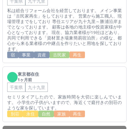
千葉県
九十九里
私は総合リフォーム会社を経営しております。 メイン事業
は「古民家再生」をしております。 営業から施工職人、現
場管理までをしており 専任エリアが九十九里～勝浦沿岸ま
でとなっております。 顧客は各地の地主様や投資家様が中
心となっております。 現在、協力業者様が19社ほどあり、
共同で利用できる「資材置き場兼簡易宿泊所」の様な、都
心から来る業者様の中継点を作りたいと用地を探しており
ます。
宿
事業
資産
古民家
再生
東京都在住
1ヶ月前
千葉県
九十九里
セミリタイアしたので、家族時間を大切に楽しんでいま
す。 小学生の子供がいますので、海近くで庭付きの別荘の
ような家を探しています。
別荘
永住
自然
家族
再生