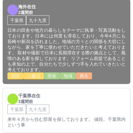
海外在住
2週間前
千葉県
九十九里
日本の田舎や地方の暮らしをテーマに執筆・写真活動をし
ております。日本には何度も滞在しており、今年4月にも
長崎や新潟を訪れました。地域の方々との関係を大切にし
ながら、家を丁寧に使わせていただきたいと考えておりま
す。 取材や撮影で日本に長期滞在する際の拠点として、風
情のある家を探しております。リフォーム前提であること
も承知の上で、自分たちで少しずつ手を入れていきたいと
考えております。
別荘
二拠点
田舎
地域
再生
千葉県在住
3週間前
千葉県
九十九里
来年４月から住む部屋を探しております。 値段。千葉県内
という事