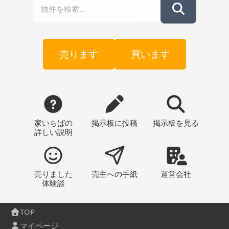
売ります
買います
家いちばの
掲示板
に投稿
掲示板
を見る
詳しい説明
売りました
売主への
手紙
運営会社
体験談
TOP
マイページ