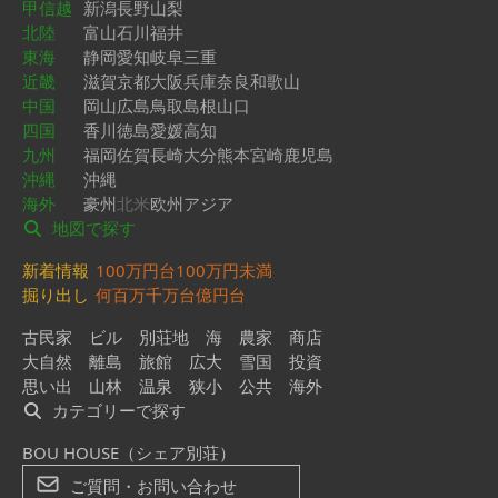
甲信越
新潟
長野
山梨
北陸
富山
石川
福井
東海
静岡
愛知
岐阜
三重
近畿
滋賀
京都
大阪
兵庫
奈良
和歌山
中国
岡山
広島
鳥取
島根
山口
四国
香川
徳島
愛媛
高知
九州
福岡
佐賀
長崎
大分
熊本
宮崎
鹿児島
沖縄
沖縄
海外
豪州
北米
欧州
アジア
地図で探す
新着情報
100万円台
100万円未満
掘り出し
何百万
千万台
億円台
古民家
ビル
別荘地
海
農家
商店
大自然
離島
旅館
広大
雪国
投資
思い出
山林
温泉
狭小
公共
海外
カテゴリーで探す
BOU HOUSE（シェア別荘）
ご質問・お問い合わせ