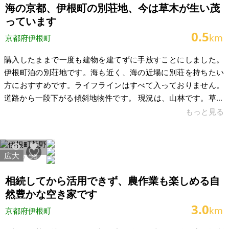
海の京都、伊根町の別荘地、今は草木が生い茂
っています
0.5
km
京都府伊根町
購入したままで一度も建物を建てずに手放すことにしました。
伊根町泊の別荘地です。海も近く、海の近場に別荘を持ちたい
方におすすめです。ライフラインはすべて入っておりません。
道路から一段下がる傾斜地物件です。 現況は、山林です。草や
木が生い茂ってますので、金額面での交渉はお聞きしますので
もっと見る
検討ください。即引き渡し可能です。草や木が茂っており、現
状は土地の形などが把握できていません。 【物件概要】※土地
のみ案件です 場所：京都府与謝郡伊根町 土地：206㎡ 建物：
広大
5805
58
構造： 現況：山林 希望価格：50万円 管理費：44,000円／年 ※
問い合わせ多数あるいは取引条件等により、上記と実際の取引
相続してから活用できず、農作業も楽しめる自
価格と
然豊かな空き家です
3.0
km
京都府伊根町