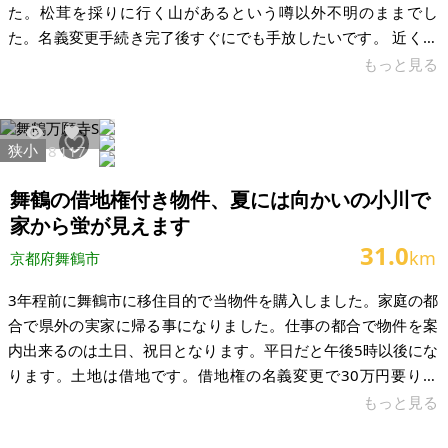
た。松茸を採りに行く山があるという噂以外不明のままでし
た。名義変更手続き完了後すぐにでも手放したいです。 近くに
高速道路開通します。令和2年に国土調査され測量済み53,000
もっと見る
平米は確かな情報のようです。法務局から資料も貰ってます。
京都の北部は冬雪深く寒いです。 ※写真はざっくり広範囲とな
ってます。 ※少し調べた結果、道から奥に入った場所でキャン
狭小
30218
117
プ用途には向いてなさそうです。 【物件概要】※土地のみ案件
です 場所：京都府京丹後市大宮町 土地：53,602㎡ 建物： 構
舞鶴の借地権付き物件、夏には向かいの小川で
造： 現況：
家から蛍が見えます
31.0
km
京都府舞鶴市
3年程前に舞鶴市に移住目的で当物件を購入しました。家庭の都
合で県外の実家に帰る事になりました。仕事の都合で物件を案
内出来るのは土日、祝日となります。平日だと午後5時以後にな
ります。土地は借地です。借地権の名義変更で30万円要りま
す。普通車一台、軽四一台は止められる駐車スペース有りま
もっと見る
す。バイクまたは自転車2台止めれる倉庫あります。日用品購入