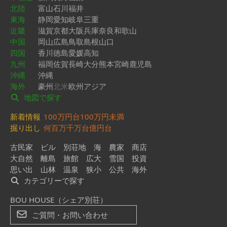
北陸
富山
石川
福井
東海
静岡
愛知
岐阜
三重
近畿
滋賀
京都
大阪
兵庫
奈良
和歌山
中国
岡山
広島
鳥取
島根
山口
四国
香川
徳島
愛媛
高知
九州
福岡
佐賀
長崎
大分
熊本
宮崎
鹿児島
沖縄
沖縄
海外
豪州
北米
欧州
アジア
地図で探す
新着情報
100万円台
100万円未満
掘り出し
何百万
千万台
億円台
古民家
ビル
別荘地
海
農家
商店
大自然
離島
旅館
広大
雪国
投資
思い出
山林
温泉
狭小
公共
海外
カテゴリーで探す
BOU HOUSE（シェア別荘）
ご質問・お問い合わせ