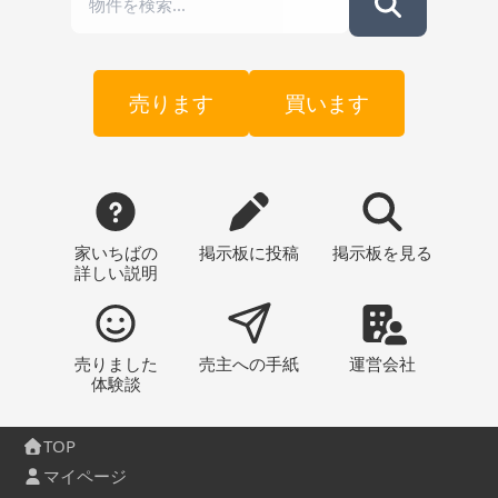
売ります
買います
家いちばの
掲示板
に投稿
掲示板
を見る
詳しい説明
売りました
売主への
手紙
運営会社
体験談
TOP
マイページ