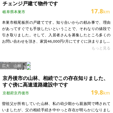
造： 現況：更地
チェンジ戸建て物件です
17.8
km
岐阜県本巣市
本巣市根尾板所の戸建てです。知り合いからの頼み事で、理由
があってすぐでも手放したいということで、それなりの値段で
引き取りました。そして、入居者さんを募集したところ多くの
お問い合わせを頂き、家賃46,000円/月にてすぐに決まりました
（保証会社に加入済）。 管理につきましては、現在、管理会社
もっと見る
様に管理をしていただいています（月額3,300円）。ですので、
入居者様とのやり取り（クレームや対応や退去立ち会いや入居
広大
山林
募集などなど）は基本的にはすべて管理会社様に対応していた
20163
117
だいております。管理会社様への管理依頼は引き継ぎ可能で
京丹後市の山林、相続でこの存在知りました、
す。またもし自主管理に切り替えを希望の場合、自主管理に切
すぐ傍に高速道路建設中です
り替えることも可能です。
19.8
km
京都府京丹後市
曽祖父が所有していた山林、私の幼少期から親族間で噂されて
いましたが、父の相続手続き中やっと存在が明らかになりまし