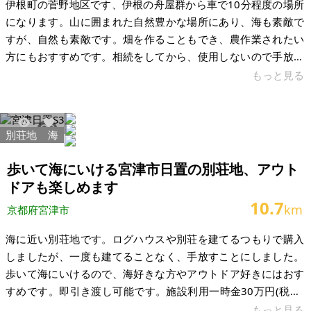
伊根町の菅野地区です、伊根の舟屋群から車で10分程度の場所
になります。山に囲まれた自然豊かな場所にあり、海も素敵で
すが、自然も素敵です。畑を作ることもでき、農作業されたい
方にもおすすめです。相続をしてから、使用しないので手放す
ことになりました。残置物はそのまま置いておきます。その分
もっと見る
金額に反映させて頂いております。長い間、空き家にしている
ので、修繕箇所はたくさんあります。ご理解頂ける方のみでご
検討宜しくお願い致します。 建物、設備も修繕必須です。残置
別荘地
海
24989
100
物込みの金額です。 【物件概要】※古屋付土地 場所：京都府与
謝郡伊根町菅野 土地：677.67㎡ 建物：225.11㎡ 構造：木造 現
歩いて海にいける宮津市日置の別荘地、アウト
況：空き家
ドアも楽しめます
10.7
km
京都府宮津市
海に近い別荘地です。ログハウスや別荘を建てるつもりで購入
しましたが、一度も建てることなく、手放すことにしました。
歩いて海にいけるので、海好きな方やアウトドア好きにはおす
すめです。即引き渡し可能です。施設利用一時金30万円(税別)
が必要になります。 【物件概要】※土地のみ案件です 場所：京
もっと見る