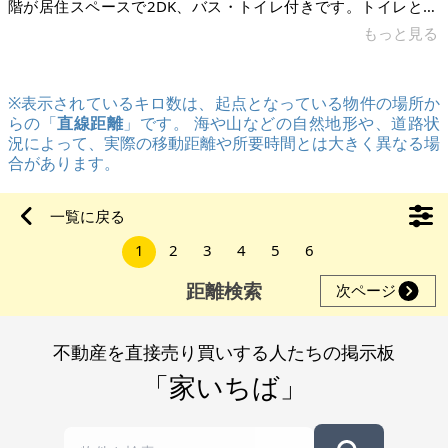
階が居住スペースで2DK、バス・トイレ付きです。トイレと床
の改装をお勧めします。評価額は200～250万になります。 土
もっと見る
地は賃貸で保証金が200万掛かります。（解約時返金）駐車場
は車16台程のスペースが有りますから、店舗を含めた家賃と考
※表示されているキロ数は、起点となっている物件の場所か
えたら安いと思います。 場所は市内のメインストリートで利便
らの「
直線距離
」です。 海や山などの自然地形や、道路状
性は高いです。ランチとディナータイムで5万～10万の売り上
況によって、実際の移動距離や所要時間とは大きく異なる場
げは見込めます。繁盛店でしたし、メインストリートなので、
合があります。
広告無しで来客が
一覧に戻る
1
2
3
4
5
6
距離検索
次ページ
不動産を直接売り買いする人たちの掲示板
「家いちば」