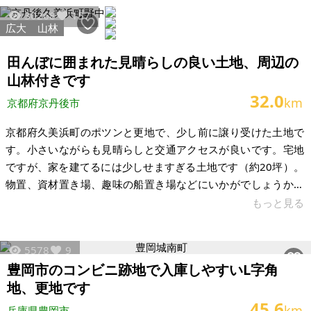
も車で5分も走ればあります。引き渡し時期は今年の3月末前後
30268
157
になります。建物30万円で売ります。プラス借地権30万円で
広大
山林
す。 夏は向かいの小川で家から蛍が見れます。風呂はボイラー
なのでガス契約しなくていいです。一階の四畳半位の和室にエ
田んぼに囲まれた見晴らしの良い土地、周辺の
アコン付いてます。二層式洗濯
山林付きです
32.0
km
京都府京丹後市
京都府久美浜町のポツンと更地で、少し前に譲り受けた土地で
す。小さいながらも見晴らしと交通アクセスが良いです。宅地
ですが、家を建てるには少しせますぎる土地です（約20坪）。
物置、資材置き場、趣味の船置き場などにいかがでしょうか。
その他、山林付きです。周辺の山林、飛び地になりますが合計
もっと見る
総面積約2,000坪、筆数20筆あります。山林の場所は地図上で
だいたいの把握はしていますが、行けない、もしくは行ったこ
5578
9
とがないような場所が多いです。ご希望であれば地図など送付
豊岡市のコンビニ跡地で入庫しやすいL字角
いたします。欲しい場所のみの切り売りも可能です。 賃貸の場
地、更地です
合、月額1万円を予定しています。お気軽にお問い合わせくださ
45.6
い。雑草は生え放題です
km
兵庫県豊岡市