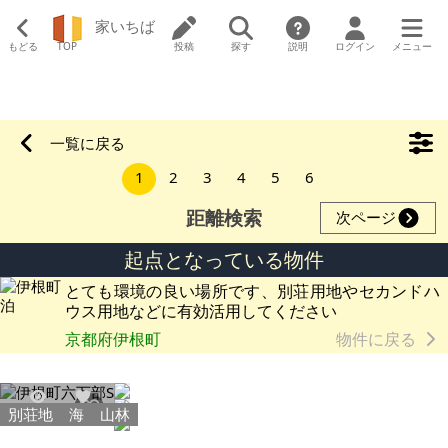
家いちば
もどる
TOP
投稿
探す
説明
ログイン
メニュー
一覧に戻る
1
2
3
4
5
6
距離検索
次ページ
起点となっている物件
とても環境の良い場所です、別荘用地やセカンドハ
ウス用地などに有効活用してください
京都府伊根町
物件に戻る
別荘地
海
山林
30569
119