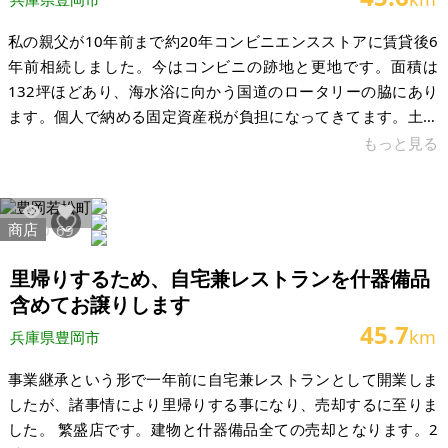
私の親父が10年前まで約20年コンビニエンスストアに賃貸後6
年前相続しました。今はコンビニの跡地と更地です。面積は
132坪ほどあり、海水浴に向かう国道のロータリーの脇にあり
ます。個人で納める固定資産税が負担になってきてます。土地
の形は国道ロータリー側から裏側までL字型になってますので使
もっと見る
い易いです。評価証明書の価格は1,320万円ぐらいです。 【物
件概要】※土地のみ案件です 場所：兵庫県豊岡市城南町 土地：
132坪 建物： 構造： 現況： 希望価格：1,200万円
商店
8720
69
里帰りするため、自宅兼レストランを什器備品
含めてお譲りします
45.7
km
兵庫県豊岡市
事業継承という形で一年前に自宅兼レストランとして開業しま
したが、諸事情により里帰りする事になり、売却するに至りま
した。 繁盛店です。建物と什器備品全ての売却となります。2