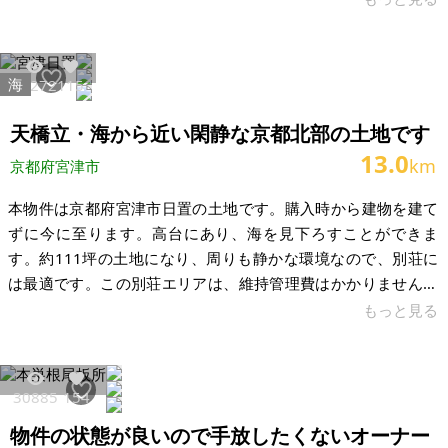
都府宮津市日置 土地：309.42㎡（93.59坪） 建物：なし 構
造： 現況：更地 希望価格：200万円 地目：宅地 用途地域：第
一種住居地域 建ぺい率：60％（但し建築協定30％） 容積率：
海
21272
115
200％（但し建築協定50％） 道路：6.0m～6.5mアスファルト
舗装 電気：関西電力 ガス：LPガス個別方式
天橋立・海から近い閑静な京都北部の土地です
13.0
km
京都府宮津市
本物件は京都府宮津市日置の土地です。購入時から建物を建て
ずに今に至ります。高台にあり、海を見下ろすことができま
す。約111坪の土地になり、周りも静かな環境なので、別荘に
は最適です。この別荘エリアは、維持管理費はかかりません。
また、RV用地、ログハウス、コンテナハウスなど使い方は様々
もっと見る
です。ライフラインは上水はおそらく引き込みはありますが、
現地で土地があれているので確認ができていません。下水は浄
化槽設置です。田舎暮らしが増えてきていますので、四季折々
30885
154
を体感ください。即引き渡し可能です。 【物件概要】※土地の
物件の状態が良いので手放したくないオーナー
み案件です 場所：京都府宮津市日置 土地：368.00㎡ 建物： 構