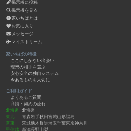
掲示板に投稿
掲示板を見る
家いちばとは
お気に入り
メッセージ
マイストリーム
家いちばの特徴
ここにしかない出会い
理想の相手を選ぶ
安心安全の独自システム
今あるものを大切に
ご利用ガイド
よくあるご質問
商談・契約の流れ
北海道
北海道
東北
青森
岩手
秋田
宮城
山形
福島
関東
茨城
栃木
群馬
埼玉
千葉
東京
神奈川
甲信越
新潟
長野
山梨