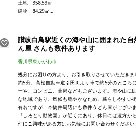
土地：358.53㎡
建物：84.29㎡
構造：木造
現況：空き家
希望価格：20万円（税込み）
讃岐白鳥駅近くの海や山に囲まれた自
ん屋 さんも数件あります
※現状有姿、および公簿売買でのお取引きとなります
香川県東かがわ市
※問い合わせ多数あるいは取引条件等により、上記と
処分にお困りの方より、お引き取りさせていただきま
合意される場合もあります。
約5分、高松自動車道引田ICより車で約5分のとこ
ーや、コンビニ、薬局などもございます。海や山に
※物件を安く購入しても、購入後の維持費（税金、修
な地域であり、気候も穏やかなため、暮らしやすい
ります。ご購入に際しては十分ご留意の上、ご判
有名ですが、本物件周辺にも数件うどん屋がござい
『しろとり動物園』が近くにあり、休日には遠方か
件にご興味がある方はお気軽にお問い合わせください