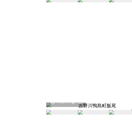
14210
32