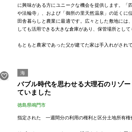
建ぺい率：60%
に興味がある方にユニークな機会を提供します。「
容積率：200%
や法輪寺」、および「御所の里天然温泉」の近くに
田舎暮らしと農業に最適です。広々とした敷地には
※問い合わせ多数あるいは取引条件等により、上記と
しても活用できる大きな倉庫があり、保管場所として
もともと農家であった父が建てた家は手入れがされ
できる新しい所有者を探しています。物件には5区画
能です。農地は、家から徒歩ですべて5分以
海
バブル時代を思わせる大理石のリゾー
ていました
徳島県鳴門市
指定された 一週間分の利用の権利と区分土地所有権