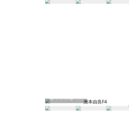
29694
195