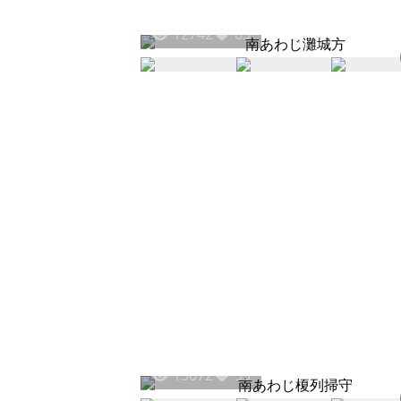
12742
63
13072
55