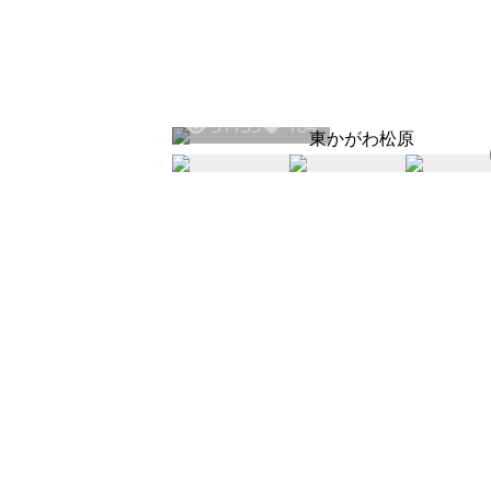
31133
184