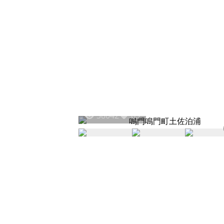
38042
65