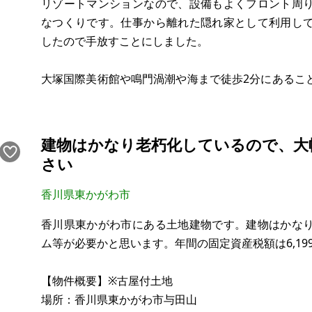
リゾートマンションなので、設備もよくフロント周
なつくりです。仕事から離れた隠れ家として利用し
したので手放すことにしました。
大塚国際美術館や鳴門渦潮や海まで徒歩2分にあるこ
トマンションに大きなプール、ジム、テニス場、大浴場
（税別）のみで月額維持費はないこと、近くに温泉
です。イマイチなところは、クロスが一部古いところ
建物はかなり老朽化しているので、大
さい
香川県東かがわ市
香川県東かがわ市にある土地建物です。建物はかな
ム等が必要かと思います。年間の固定資産税額は6,19
【物件概要】※古屋付土地
場所：香川県東かがわ市与田山