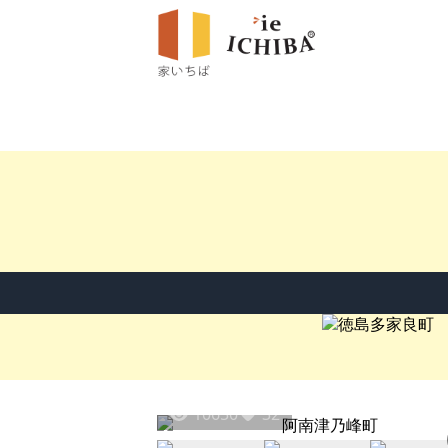
10650
32