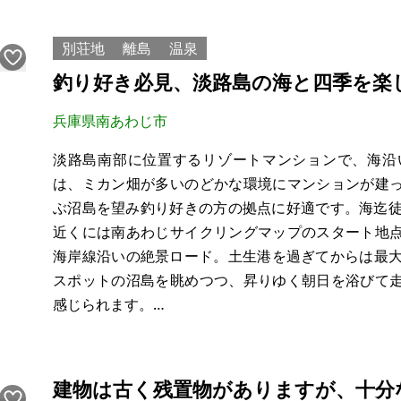
【物件概要】※土地のみ案件です
場所:香川県東
別荘地
離島
温泉
釣り好き必見、淡路島の海と四季を楽
兵庫県南あわじ市
淡路島南部に位置するリゾートマンションで、海沿
は、ミカン畑が多いのどかな環境にマンションが建
ぶ沼島を望み釣り好きの方の拠点に好適です。海迄徒
近くには南あわじサイクリングマップのスタート地
海岸線沿いの絶景ロード。土生港を過ぎてからは最大
スポットの沼島を眺めつつ、昇りゆく朝日を浴びて
感じられます。
冬には、水仙郷、ふぐの中で一番の高級魚「淡路島3
ン
建物は古く残置物がありますが、十分