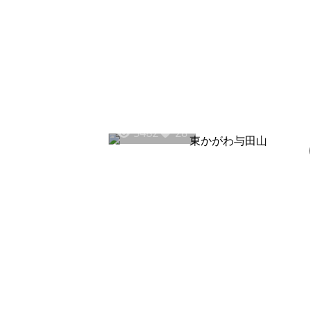
5482
28