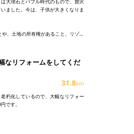
りは大理石とバブル時代のもので、贅沢
ていました。今は、子供が大きくなりま
とや、土地の所有権があること、リゾー
がついていること、年会費19,000円
やミシュランレストランがあることなど
です。1週間利用
幅なリフォームをしてくだ
31.8
km
り老朽化しているので、大幅なリフォー
9円です。