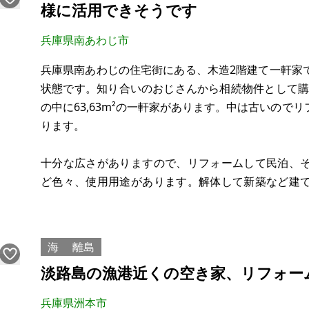
様に活用できそうです
兵庫県南あわじ市
兵庫県南あわじの住宅街にある、木造2階建て一軒家
状態です。知り合いのおじさんから相続物件として購入し
の中に63,63m²の一軒家があります。中は古いので
ります。
十分な広さがありますので、リフォームして民泊、
ど色々、使用用途があります。解体して新築など建
ます。周りには綺麗なアパート、倉庫などあります
引できる方でお願いします。
海
離島
【物件概要】※古屋付土地
淡路島の漁港近くの空き家、リフォー
場所：兵庫県南あわじ市
兵庫県洲本市