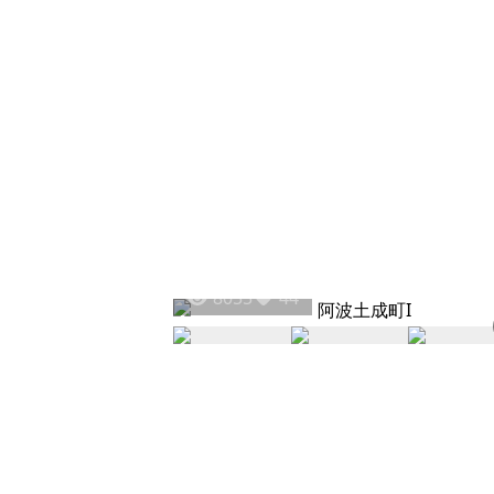
8055
44