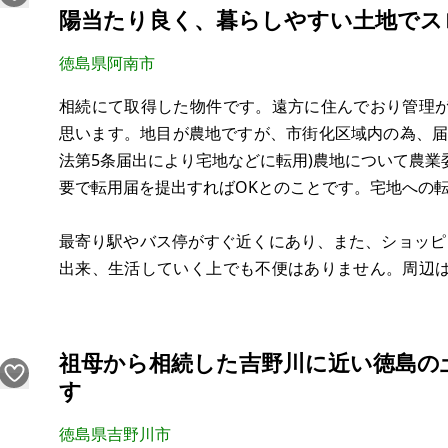
陽当たり良く、暮らしやすい土地でス
徳島県阿南市
相続にて取得した物件です。遠方に住んでおり管理
思います。地目が農地ですが、市街化区域内の為、届
法第5条届出により宅地などに転用)農地について農
要で転用届を提出すればOKとのことです。宅地への
最寄り駅やバス停がすぐ近くにあり、また、ショッピ
出来、生活していく上でも不便はありません。周辺
介類も豊富な為、思いっきり生活をエンジョイできま
【物件概要】※土地のみ案件です
祖母から相続した吉野川に近い徳島の
す
徳島県吉野川市