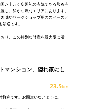
四国八十八ヶ所巡礼の寺院である熊谷寺
位置し、静かな農村エリアにあります。
、趣味やワークショップ用のスペースと
実際の取引価格とが異
も最適です。
ており、この特別な財産を最大限に活用
の農地があり、水田や畑がすぐに使用可
トマンション、隠れ家にし
23.5
km
付権利です。お間違いないように。