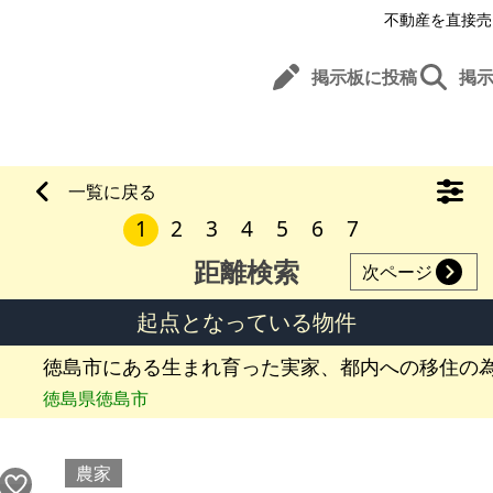
不動産を直接売
掲示板に投稿
掲
一覧に戻る
1
2
3
4
5
6
7
距離検索
次ページ
起点となっている物件
徳島市にある生まれ育った実家、都内への移住の
徳島県徳島市
農家