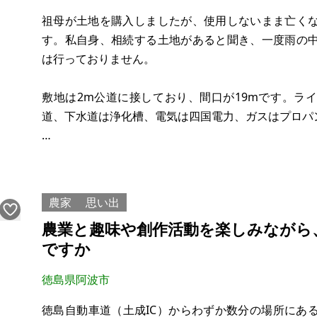
祖母が土地を購入しましたが、使用しないまま亡く
す。私自身、相続する土地があると聞き、一度雨の
は行っておりません。
敷地は2m公道に接しており、間口が19mです。ラ
道、下水道は浄化槽、電気は四国電力、ガスはプロパ
【物件概要】※土地のみ案件です
場所：徳島県吉野川市鴨島町飯尾
土地：234.69㎡
農家
思い出
建物：なし
農業と趣味や創作活動を楽しみながら
構造：
ですか
現況：
希望価格：50万円（応相談）
徳島県阿波市
市街化調整区域
徳島自動車道（土成IC）からわずか数分の場所にあ