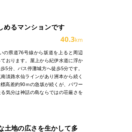
しめるマンションです
40.3
km
いの県道76号線から坂道を上ると周辺
っております。屋上から紀伊水道に浮か
歩5分、バス停灘城方へ徒歩5分です。
点南淡路水仙ラインがあり洲本から続く
標高差約90ｍの急坂が続くが、パワー
走る気分は神話の島ならではの荘厳さを
年とらふぐ」、甘味と酸味の絶妙なバラ
な土地の広さを生かして多