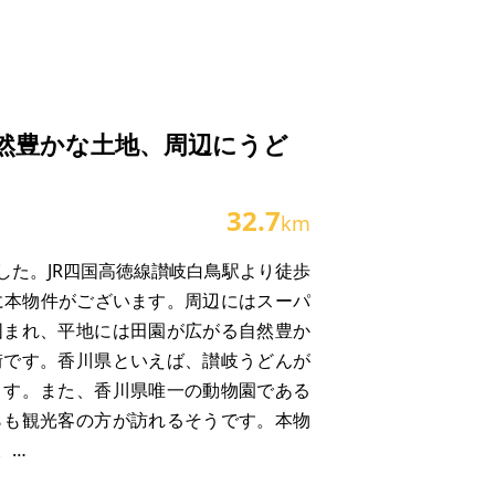
然豊かな土地、周辺にうど
。
32.7
km
実際の取引価格とが異なる価格にて商談
した。JR四国高徳線讃岐白鳥駅より徒歩
ろに本物件がございます。周辺にはスーパ
囲まれ、平地には田園が広がる自然豊か
繕費など）のほうが多くかかる場合もあ
街です。香川県といえば、讃岐うどんが
ます。また、香川県唯一の動物園である
らも観光客の方が訪れるそうです。本物
。