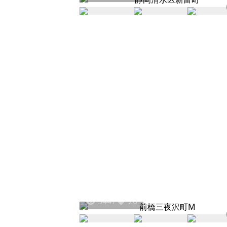
5447
20