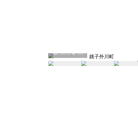
5892
60