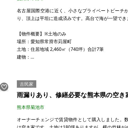
名古屋国際空港に近く、小さなプライベートビーチ
り、頂上は平坦に造成済みです。高台で海が一望でき
【物件概要】※土地のみ
場所：愛知県常滑市苅屋町
土地：住居地域 2,460㎡（740坪）合計7筆
建物：
構造：
現況：更地
希望価格：3,380万円
古民家
雨漏りあり、修繕必要な熊本県の空き
水道：引き込みが必要
電気：引き込み済
熊本県菊池市
※現状有姿、および公簿売買でのお取引きとなります
オーナーチェンジで賃貸物件として購入しました。
は空き家です。土地は180坪ありますが、横の竹林