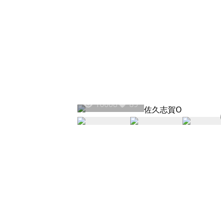
16008
89