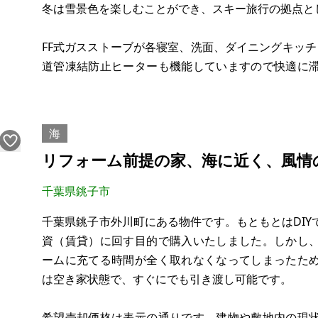
冬は雪景色を楽しむことができ、スキー旅行の拠点と
FF式ガスストーブが各寝室、洗面、ダイニングキッ
道管凍結防止ヒーターも機能していますので快適に
ダまで車で25分、軽井沢プリンスホテルスキー場まで
当地は別荘地内ですが、管
海
リフォーム前提の家、海に近く、風情
千葉県銚子市
千葉県銚子市外川町にある物件です。もともとはDI
資（賃貸）に回す目的で購入いたしました。しかし
ームに充てる時間が全く取れなくなってしまったた
は空き家状態で、すぐにでも引き渡し可能です。
希望売却価格は表示の通りです。建物や敷地内の現