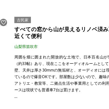
①プロ仕様を極めた「鉄板焼きダイニング」
LDKの中央には、希少な一枚板を贅沢に使用したバ
置。キッチンには最高級の業務用鉄板、二槽シンク、
古民家
すべての窓から山が見えるリノベ済み
近くて便利
山梨県笛吹市
周囲を畑に囲まれた開放的な土地で、日本百名山が9山
（約33帖）あり、現在ここをオーディオルームとして
壁、天井は厚さ30mmの無垢材と、オーディオには
ているので爆音OKです。部屋数は少ないので、趣味
アトリエ・教室等、二拠点生活や事業用としての利
ースは現状でも普通車7台は置けます。
＜設備＞