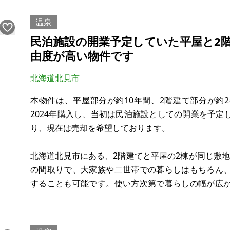
上下水道接続済み。お風呂は保温浴槽付きユニット
所。システムキッチンは少し古めで痛みがありま
温泉
民泊施設の開業予定していた平屋と2
由度が高い物件です
北海道北見市
本物件は、平屋部分が約10年間、2階建て部分が約
2024年購入し、当初は民泊施設としての開業を予
り、現在は売却を希望しております。
北海道北見市にある、2階建てと平屋の2棟が同じ敷地
の間取りで、大家族や二世帯での暮らしはもちろん
することも可能です。使い方次第で暮らしの幅が広
DIYやリノベーションのベース物件としてもおすす
まいを作る楽しみがあります。