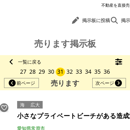
不動産を直接売
掲示板に投稿
掲
売ります掲示板
一覧に戻る
27
28
29
30
31
32
33
34
35
36
売ります
前ページ
次ページ
海
広大
小さなプライベートビーチがある造成
愛知県常滑市