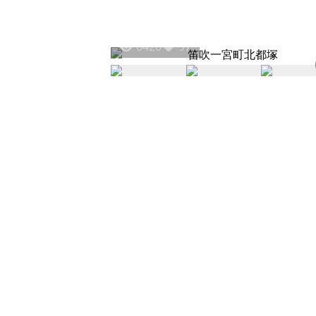
6420
97