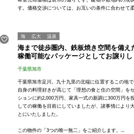
す。価格交渉については、お互いの条件に合わせて
しの時期については、買い手様のご都合にいつでも合
銚子市外川町という風情のある静かな環境にあり、落
海
広大
温泉
海まで徒歩圏内、鉄板焼き空間を備え
稼働可能なパッケージとしてお譲りし
千葉県旭市
千葉県旭市足川。九十九里の北端に位置するこの地で、
自身の料理好きが高じて「理想の食と住の空間」を
ションに約2,000万円、家具一式の新調に300万円
しての稼働を目前にしていましたが、諸事情により
とにいたしました。
この物件の「3つの唯一無二」をご紹介します。