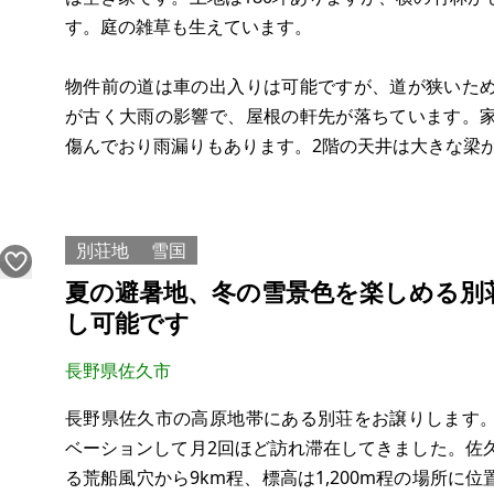
す。庭の雑草も生えています。
物件前の道は車の出入りは可能ですが、道が狭いた
が古く大雨の影響で、屋根の軒先が落ちています。
傷んでおり雨漏りもあります。2階の天井は大きな梁
修理費や解体費など差し引いてお安くしております
別荘地
雪国
夏の避暑地、冬の雪景色を楽しめる別
し可能です
長野県佐久市
長野県佐久市の高原地帯にある別荘をお譲りします
ベーションして月2回ほど訪れ滞在してきました。佐
る荒船風穴から9km程、標高は1,200m程の場所に