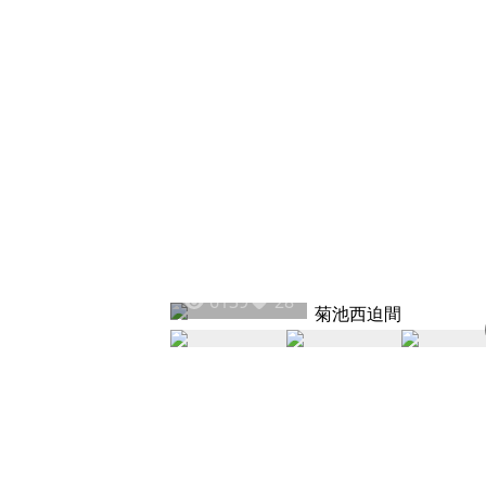
6139
28