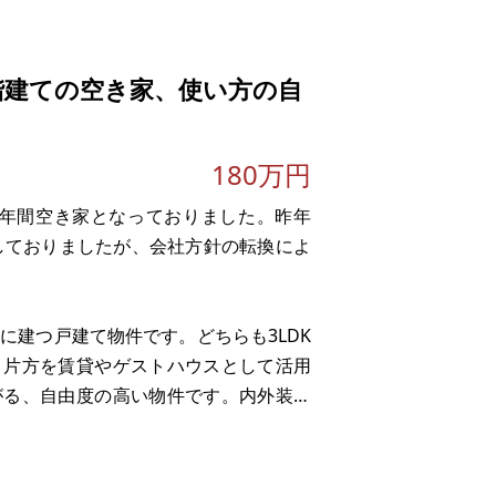
バス。トイレは温水洗浄便座付き二か
階建ての空き家、使い方の自
180万円
2年間空き家となっておりました。昨年
定しておりましたが、会社方針の転換によ
に建つ戸建て物件です。どちらも3LDK
、片方を賃貸やゲストハウスとして活用
がる、自由度の高い物件です。内外装の
めです。自分好みに手を加えて、理想の住