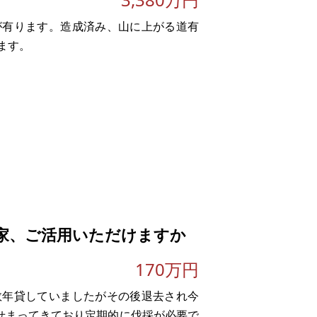
が有ります。造成済み、山に上がる道有
ます。
家、ご活用いただけますか
170万円
。
数年貸していましたがその後退去され今
がせまってきており定期的に伐採が必要で