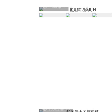
3544
9
13982
79