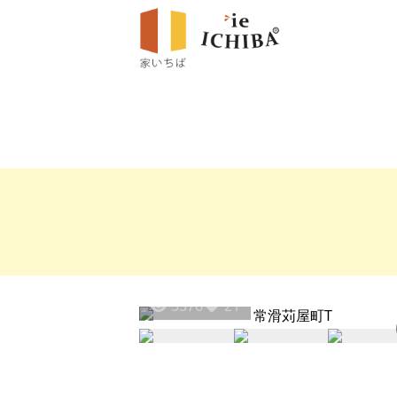
3576
21