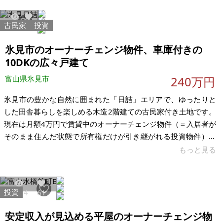
ムすればまだまだ住めると思います。 屋根付きの2台止められ
る車庫があります。セカンドハウスにもいいかと思います。残
古民家
投資
9912
93
置物が多少あり、手直しも必要かと思います。売買が希望です
が、賃貸でも構いません。（譲渡型の賃貸もご希望であれば検
氷見市のオーナーチェンジ物件、車庫付きの
討します。） 【物件概
10DKの広々戸建て
富山県氷見市
240万円
氷見市の豊かな自然に囲まれた「日詰」エリアで、ゆったりと
した田舎暮らしを楽しめる木造2階建ての古民家付き土地です。
現在は月額4万円で賃貸中のオーナーチェンジ物件（＝入居者が
そのまま住んだ状態で所有権だけが引き継がれる投資物件）な
ので、購入した日からすぐに家賃収入が得られます。初めての
もっと見る
不動産投資でも安心です。 この「オーナーチェンジ」という仕
組みは、難しい手続きやリフォームの心配が少なく、入居者募
集をする必要もありません。今の入居者が継続して家賃を支払
投資
7284
61
うため、毎月安定した収入を得ながら不動産を所有することが
できます。管理会社を利用すれば、家賃の入金確認やトラブル
安定収入が見込める平屋のオーナーチェンジ物