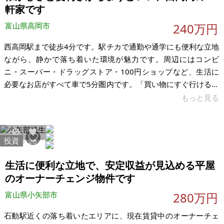
り、農具や趣味の道具、
軒家です
富山県高岡市
240万円
西高岡駅まで徒歩4分です。駅チカで通勤や通学にも便利な立地
ながら、静かで落ち着いた環境が魅力です。周辺にはコンビ
ニ・スーパー・ドラッグストア・100円ショップなど、生活に
必要なお店がすべて車で5分圏内です。「買い物にすぐ行ける安
心感」と「のんびりした暮らし」がどちらも叶う場所です。 お
もっと見る
家は2階建て・5DK（約86㎡）です。家族でもゆったり暮らせ
る広さがあり、部屋数もたっぷりです。築年数は昭和48年築で
すが、どこか懐かしい温もりが感じられ、古さよりも“味わい”と
投資
5199
23
して心地よく感じる住まいです。リフォームやDIYを楽しみなが
ら、自分好みの空間に育てていくのもおすすめです。 設備はお
生活に便利な立地で、安定収益が見込める平屋
風呂・トイレ別
のオーナーチェンジ物件です
富山県小矢部市
280万円
石動駅近くの落ち着いたエリアに、現在賃貸中のオーナーチェ