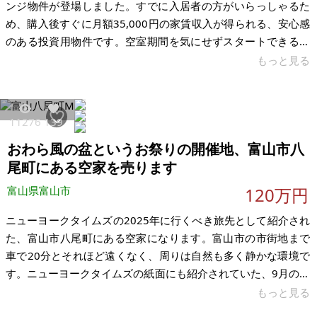
ンジ物件が登場しました。すでに入居者の方がいらっしゃるた
め、購入後すぐに月額35,000円の家賃収入が得られる、安心感
のある投資用物件です。空室期間を気にせずスタートできるた
め、はじめての不動産投資にも取り組みやすい一棟です。オー
もっと見る
ナーチェンジとは、入居者が住んでいる状態のまま物件を購入
し、賃貸契約を引き継ぐ仕組みのことです。購入後すぐに家賃
収入が発生するため、「買ってから貸す」までの手間や空室リ
11276
139
スクを抑えられるのが特徴です。本物件では、現在の入居者様
おわら風の盆というお祭りの開催地、富山市八
が月額35,000円でご入居中です。 年間の想定家賃収入は
420,000円（月額35,
尾町にある空家を売ります
富山県富山市
120万円
ニューヨークタイムズの2025年に行くべき旅先として紹介され
た、富山市八尾町にある空家になります。富山市の市街地まで
車で20分とそれほど遠くなく、周りは自然も多く静かな環境で
す。ニューヨークタイムズの紙面にも紹介されていた、9月のお
わら風の盆というお祭りは全国から20万人以上が訪れます。
もっと見る
DIYで手軽に直していいですし、ある程度予算を掛けてリフォー