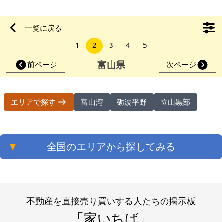
ります。比較的綺麗です。病院、商業施設や高速道路のインタ
ーが近く利便性が良いです。土地の積算価格2,913,410円、投
一覧に戻る
資物件としてもおすすめです。キッチン、トイレは綺麗です
1
2
3
4
5
が、風呂が古くリフォームが必要かもしれません。車庫は屋根
付きで高さ制限があります
富山県
前ページ
次ページ
富山湾
砺波平野
立山黒部
エリアで探す
▼
全国のエリアから探してみる
不動産を直接売り買いする人たちの掲示板
「家いちば」