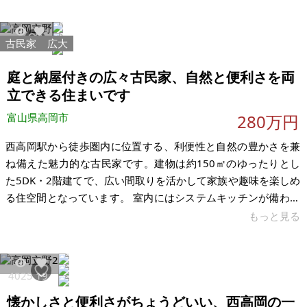
ただくこともできます。（購入時に現入居様に退去いただく事
も可能です）早めにお引き取りいただけることを希望します。
【利回り15.3% 計算】 5万円 × 12ヶ月 ＝ 600,000円（年間家
古民家
広大
6373
67
賃収入） 600,000円 ÷390万円 × 100 ＝ 約15.3% 評価額 土地：
2,966,807円 建物：1,2
庭と納屋付きの広々古民家、自然と便利さを両
立できる住まいです
富山県高岡市
280万円
西高岡駅から徒歩圏内に位置する、利便性と自然の豊かさを兼
ね備えた魅力的な古民家です。建物は約150㎡のゆったりとし
た5DK・2階建てで、広い間取りを活かして家族や趣味を楽しめ
る住空間となっています。 室内にはシステムキッチンが備わっ
ており、広々としたお風呂、男女別のトイレも完備。古民家の
もっと見る
味わいを残しつつ、快適に暮らせる設備が整っています。上下
水道・電気・プロパンガスもすでに引き込み済みで、すぐに生
活を始めることができます。また、徒歩2分の場所に軽自動車1
4025
19
台分の月極駐車場を確保。駅近でありながら車生活にも対応で
懐かしさと便利さがちょうどいい、西高岡の一
きる点も魅力です。 さらに敷地内には、約60㎡の大型納屋があ