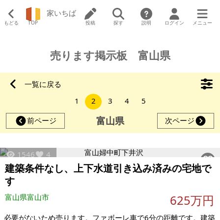
家いちば
もどる
TOP
投稿
探す
説明
ログイン
メニュー
売ります掲示板 富山県
一覧に戻る
1
2
3
4
5
富山県
前ページ
次ページ
1546
4
建築条件なし、上下水道引き込み済みの宅地で
す
富山県富山市
625万円
必要がないため売ります。ファボーレ車で6分の距離です。建築