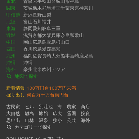
東北
青森
岩手
秋田
宮城
山形
福島
関東
茨城
栃木
群馬
埼玉
千葉
東京
神奈川
甲信越
新潟
長野
山梨
北陸
富山
石川
福井
東海
静岡
愛知
岐阜
三重
近畿
滋賀
京都
大阪
兵庫
奈良
和歌山
中国
岡山
広島
鳥取
島根
山口
四国
香川
徳島
愛媛
高知
九州
福岡
佐賀
長崎
大分
熊本
宮崎
鹿児島
沖縄
沖縄
海外
豪州
北米
欧州
アジア
地図で探す
新着情報
100万円台
100万円未満
掘り出し
何百万
千万台
億円台
古民家
ビル
別荘地
海
農家
商店
大自然
離島
旅館
広大
雪国
投資
思い出
山林
温泉
狭小
公共
海外
カテゴリーで探す
BOU HOUSE（シェア別荘）