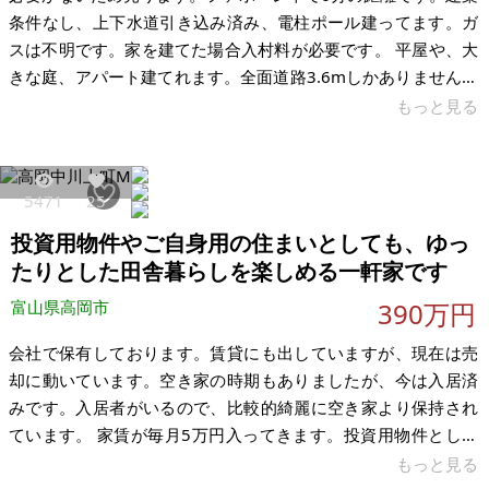
条件なし、上下水道引き込み済み、電柱ポール建ってます。ガ
スは不明です。家を建てた場合入村料が必要です。 平屋や、大
きな庭、アパート建てれます。全面道路3.6mしかありません。
【物件概要】※土地のみ 場所：富山市婦中町下井沢 土地：190
もっと見る
坪 建物： 構造： 現況：更地、宅地 希望価格：625万円 ※現状
有姿、および公簿売買でのお取引きとなります。
5471
25
投資用物件やご自身用の住まいとしても、ゆっ
たりとした田舎暮らしを楽しめる一軒家です
富山県高岡市
390万円
会社で保有しております。賃貸にも出していますが、現在は売
却に動いています。空き家の時期もありましたが、今は入居済
みです。入居者がいるので、比較的綺麗に空き家より保持され
ています。 家賃が毎月5万円入ってきます。投資用物件として
お使いいただき、賃貸が終了するときにご自身のお家にしてい
もっと見る