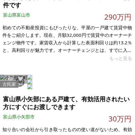
対応も代行してもらえるため、初心
件です
富山県富山市
290万円
初めての不動産投資にもぴったりな、平屋の一戸建て賃貸中物
件をご紹介します。現在、月額32,000円で賃貸中のオーナーチ
ェンジ物件です。家賃収入から計算した表面利回りは約13.2％
と、高利回りが魅力です。オーナーチェンジとは、すでに入居
者がいる物件を、そのまま収益用として引き継げる仕組みのこ
もっと見る
と。購入後すぐに安定した家賃収入がスタートするため、空室
リスクを心配せずに投資が始められます。 物件は築65年の平屋
建てで、間取りは3DK（50.47㎡）です。和室3部屋にキッチン
古民家
13881
73
のある使い勝手の良い間取りで、一人暮らしやご夫婦にもぴっ
たりです。平屋なので階段がなく、バリアフリーに近い暮らし
富山県小矢部にある戸建て、有効活用されたい
が叶う点も好評で
方にすぐにお渡しできます
富山県小矢部市
30万円
知り合いの会社から引き取ったものの使い道がないため、有効