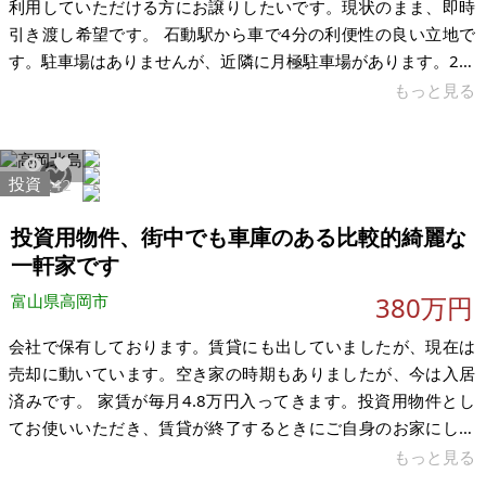
利用していただける方にお譲りしたいです。現状のまま、即時
引き渡し希望です。 石動駅から車で4分の利便性の良い立地で
す。駐車場はありませんが、近隣に月極駐車場があります。2軒
つながっている一戸建てです。残置物が少しあります。汲み取
もっと見る
り、上水道宅内引き込み済みです。 【物件概要】※古屋付土地
場所：富山県小矢部市西町 土地：130.9㎡ 建物：53.61㎡×2戸
構造：木造 現況：空室 希望価格：30万円 ※現状有姿、および
投資
8792
42
公簿売買でのお取引きとなります。 ※問い合わせ多数あるいは
取引条件等により、上記と実際の取引価格とが異なる価格にて
投資用物件、街中でも車庫のある比較的綺麗な
一軒家です
富山県高岡市
380万円
会社で保有しております。賃貸にも出していましたが、現在は
売却に動いています。空き家の時期もありましたが、今は入居
済みです。 家賃が毎月4.8万円入ってきます。投資用物件とし
てお使いいただき、賃貸が終了するときにご自身のお家にして
いただくこともできます。早めにお引き取りいただけることを
もっと見る
希望します。 街中なのに車庫のある一軒家です。収納が多くあ